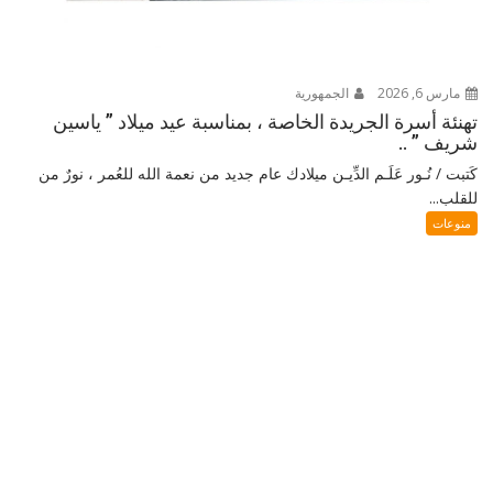
مارس 6, 2026
الجمهورية
تهنئة أسرة الجريدة الخاصة ، بمناسبة عيد ميلاد ” ياسين
شريف ” ..
كَتبت / نُـور عَلَـم الدِّيـن ميلادك عام جديد من نعمة الله للعُمر ، نورٌ من
للقلب...
منوعات