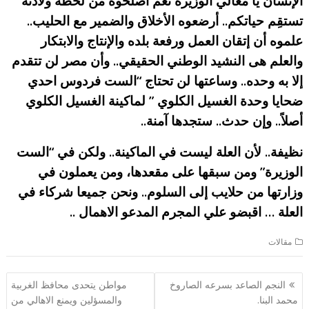
الإنسان يا معالي الوزيرة نعم اصلحوه من لحظة ولادته
تستقِم حياتكم.. أرضعوه الأخلاق والضمير مع الحليب..
علموه أن إتقان العمل ورفعة بلده والإنتاج والابتكار
والعلم هى النشيد الوطني الحقيقي.. وأن مصر لن تتقدم
إلا به وحده.. وساعتها لن تحتاج “الست فردوس احدي
ضحايا وحدة الغسيل الكلوي ” لماكينة الغسيل الكلوي
أصلاً.. وإن حدث.. ستجدها آمنة..
نظيفة.. لأن العلة ليست في الماكينة.. ولكن في “الست
الوزيرة” ومن سبقها على مقعدها، ومن يعملون في
وزارتها من حلايب إلى السلوم.. ونحن جميعا شركاء في
العلة … اقبضو علي المجرم المدعو الاهمال ..
مقالات
تصفّح
النجم الصاعد بسرعه الصاروخ
مواطن يتحدى محافظ الغربية
المقالات
محمد البنا.
والمسؤلين ويمنع الاهالي من