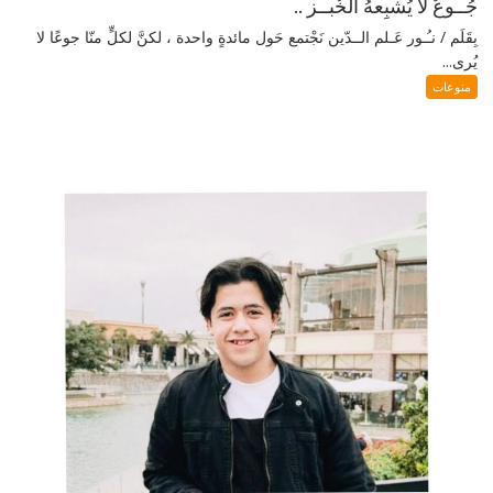
جُــوعٌ لا يُشبِعهُ الخُبــز ..
بِقَلَم / نـُـور عَـلم الــدّين نَجْتمع حَول مائدةٍ واحدة ، لكنَّ لكلٍّ منّا جوعًا لا
يُرى...
منوعات