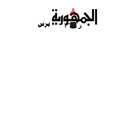
Ski
t
conten