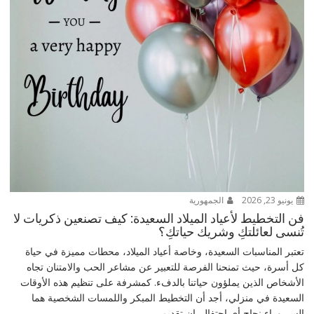
يونيو 23, 2026
الجمهورية
فن التخطيط لأعياد الميلاد السعيدة: كيف تصنعين ذكريات لا
تُنسى لعائلتكِ وشريك حياتكِ؟
تعتبر المناسبات السعيدة، وخاصة أعياد الميلاد، محطات مميزة في حياة
كل أسرة، حيث تمنحنا الفرصة للتعبير عن مشاعر الحب والامتنان تجاه
الأشخاص الذين يملؤون حياتنا بالدفء. كمشرفة على تنظيم هذه الأوقات
السعيدة في منزلي، أجد أن التخطيط المبكر واللمسات الشخصية هما
السر وراء نجاح أي احتفال. إن تقديم...