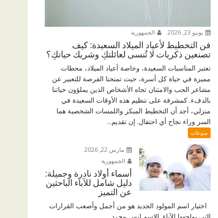
يونيو 23, 2026
الجمهورية
فن التخطيط لأعياد الميلاد السعيدة: كيف
تصنعين ذكريات لا تُنسى لعائلتكِ وشريك حياتكِ؟
تعتبر المناسبات السعيدة، وخاصة أعياد الميلاد، محطات
مميزة في حياة كل أسرة، حيث تمنحنا الفرصة للتعبير عن
مشاعر الحب والامتنان تجاه الأشخاص الذين يملؤون حياتنا
بالدفء. كمشرفة على تنظيم هذه الأوقات السعيدة في
منزلي، أجد أن التخطيط المبكر واللمسات الشخصية هما
السر وراء نجاح أي احتفال. إن تقديم...
منوعات
مارس 22, 2026
الجمهورية
أسماء أولاد نادرة وجميلة:
دليل شامل للآباء الباحثين
عن التميز
اختيار اسم المولود الجديد هو من أجمل وأصعب القرارات
التي يواجهها الآباء. الاسم ليس مجرد...