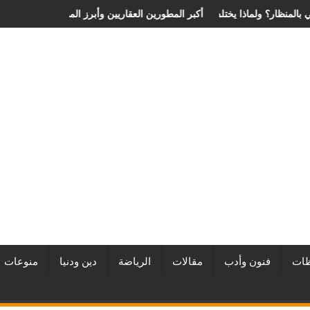
ية الانزلاق الغضروفي بالمنظار؟ ولماذا يختلف من مريض لآخر؟
أفضل شركات التطوير العقاري في مصر من URE | أكبر المطورين ال
ات
فنون وأدب
مقالات
الرياضة
دين ودنيا
منوعات