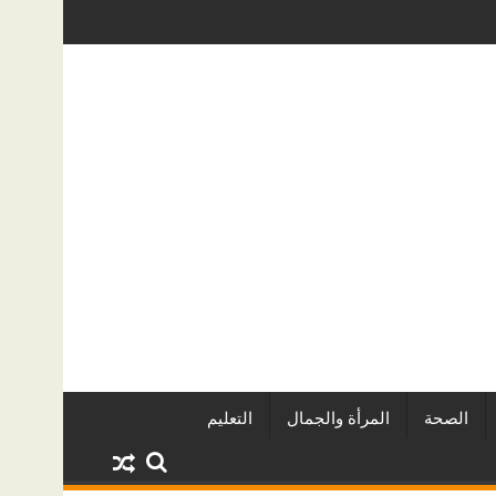
عقاريين وأبرز المشروعات
دينا أبو ضيف تتألق في مهرجان الصخرة الد
الصحة
المرأة والجمال
التعليم