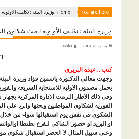
You are here
Home
وزيرة البيئة : تكليف الأولوي
وزيرة البيئة : تكليف الأولوية لبحث شكاوى الم
سبتمبر 9, 2018
Basha
[ad id=”66258″]
كتب …عبده البربري
وجهت معالى الدكتورة ياسمين فؤاد وزيرة البيئة ت
يحمل مضمون الاولية للاستجابة السريعة والفور
وفى ذلك الاطار التزمت الادارة المركزية بجهاز ش
الفورية لشكاوى المواطنين وبحثها والرد علي ا
الشكوى فى نفس يوم استقبالها سواء من خلال ال
او البريد او حضور الشاكى للفرع بطنطا اوالوا
وعلى سبيل المثال لا الحصر استقبال شكوى م