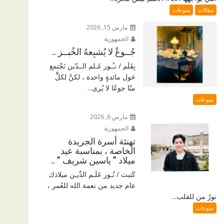
مقالات
منوعات
مارس 15, 2026
الجمهورية
جُــوعٌ لا يُشبِعهُ الخُبــز ..
بِقَلَم / نـُـور عَـلم الــدّين نَجْتمع
حَول مائدةٍ واحدة ، لكنَّ لكلٍّ
منّا جوعًا لا يُرى...
منوعات
مارس 6, 2026
الجمهورية
تهنئة أسرة الجريدة
الخاصة ، بمناسبة عيد
ميلاد ” ياسين شريف ” ..
كَتبت / نُـور عَلَـم الدِّيـن ميلادك
عام جديد من نعمة الله للعُمر ،
نورٌ من للقلب...
منوعات