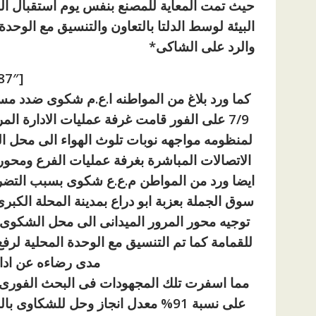
حيث تمت المعاية للمصنع بنفس يوم استقبال ال
البيئة لوسط الدلتا بالتعاون والتنسيق مع الو
والرد على الشاكى*
[ad id=”87287″]
كما ورد بلاغ من المواطنه ا.ع.م شكوى ضدد م
7/9 على الفور قامت غرفة عمليات الادارة الم
لمنظومه مواجهه نوبات تلوث الهواء الى محل 
الاتصالات المباشرة بغرفة عمليات الفرع ومحور 
ايضا ورد من المواطن م.ع.ع شكوى بسبب التضرر
سوق الجملة بعزبة ابو دراع بمدينة المحلة الكب
توجيه محور المرور الميدانى الى محل الشكوى و
للقمامة كما تم التنسيق مع الوحدة المحلية لر
مدى رضاءه عن اداء
مما اسفرت تلك المجهودات فى البحث الفورى
على نسبة 91% معدل انجاز وحل للشكا