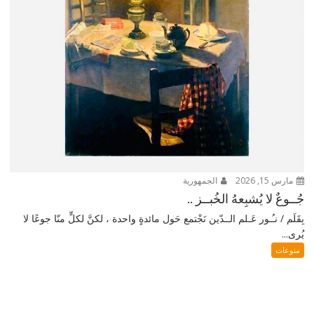
مارس 15, 2026
الجمهورية
جُــوعٌ لا يُشبِعهُ الخُبــز ..
بِقَلَم / نـُـور عَـلم الــدّين نَجْتمع حَول مائدةٍ واحدة ، لكنَّ لكلٍّ منّا جوعًا لا
يُرى...
منوعات