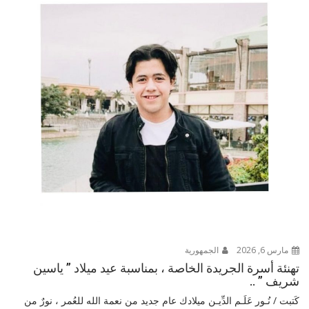
مارس 6, 2026
الجمهورية
تهنئة أسرة الجريدة الخاصة ، بمناسبة عيد ميلاد ” ياسين
شريف ” ..
كَتبت / نُـور عَلَـم الدِّيـن ميلادك عام جديد من نعمة الله للعُمر ، نورٌ من