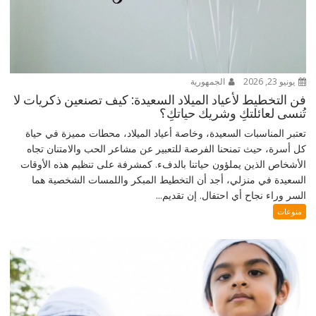
يونيو 23, 2026
الجمهورية
فن التخطيط لأعياد الميلاد السعيدة: كيف تصنعين ذكريات لا
تُنسى لعائلتكِ وشريك حياتكِ؟
تعتبر المناسبات السعيدة، وخاصة أعياد الميلاد، محطات مميزة في حياة
كل أسرة، حيث تمنحنا الفرصة للتعبير عن مشاعر الحب والامتنان تجاه
الأشخاص الذين يملؤون حياتنا بالدفء. كمشرفة على تنظيم هذه الأوقات
السعيدة في منزلي، أجد أن التخطيط المبكر واللمسات الشخصية هما
السر وراء نجاح أي احتفال. إن تقديم...
منوعات