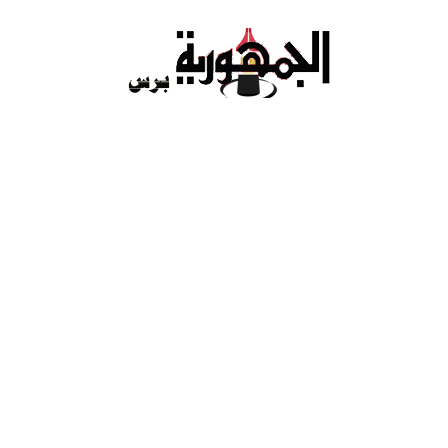
Ski
t
conten