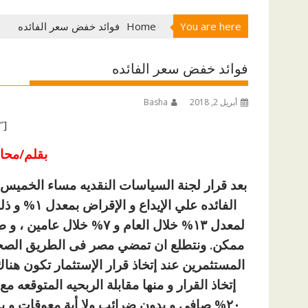
You are here
Home
فوائد خفض سعر الفائده
فوائد خفض سعر الفائده
أبريل 2, 2018
Basha
[ad id=”66258″]
بقلم/مح
الفائده علي
المستثمرين عند إتخاذ قرار الإستثمار تكون هناك
إتخاذ القرار و منها مقابلة الربحيه المتوقعه
٢٠% صافى و بدون ضرائب ولا أية معوقات و 