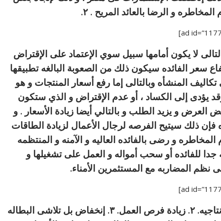
لمخاطره و الرضا بالعائد المريح . ٢.
بالتالى لا يكون أمامها سبيل سوي الإعتماد على الإقتراض
اع سعر الفائده سيكون ذلك من الصعوبة البالغه تطبيقها
تكاليف المنشأه وبالتالى إما رفع أسعار المنتجات و هو
د يؤدى إلى الكساد ، أو عدم الإقتراض و الذي ستكون
 العرض و يزيد الطلب و بالتالي أيضا زيادة الأسعار . و
فإن ذلك سيتيح الفرصه لرجال الأعمال لزيادة الطاقات
 المخاطره و رضى بالفائده العاليه و الآمنه و المنتظمه
 جدا للفائده أو سحب أمواله و العمل على تشغيلها و
ى نظم المضاربه مع المستثمرين الأمناء.
كل ما سبق ينتج عنه الآتى : ١. زيادة الطاقات الإنتاجيه. ٢. زيادة فرص العمل. ٣. إنخفاض بل تلاشى البطاله