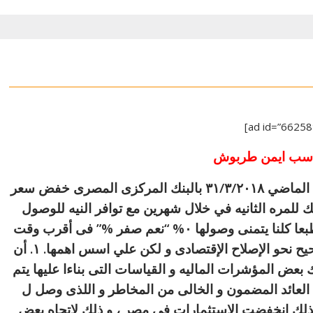
اسب ايمن طربوش
بعد قرار لجنة السياسات النقديه مساء الخميس الماضي ٣١/٣/٢٠١٨ بالبنك المركزى المصرى خفض سعر
 الإيداع و الإقراض بمعدل ١% و ذلك للمره الثانيه في خلال شهرين مع توافر النيه للوصول
لمعدل ١٣% خلال العام و ٧% خلال عامين ، و طبعا كلنا يتمنى وصولها ٠% “نعم صفر %” فى أقرب وقت
ممكن. ونتطلع ان تمضي مصر فى الطريق الصحيح نحو الإصلاح الإقتصادى و لكن علي اسس اهمها. ١. أن
 بعض المؤشرات الماليه و القياسات التى بناءا عليها يتم
 مع العائد المضمون و الخالى من المخاطر و اللذى وصل ل
بذلك إنخفضت الإستثمارات فى مصر ، و ذلك لإتجاه بعض