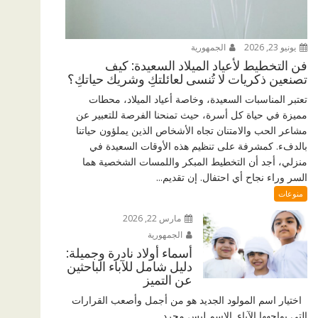
يونيو 23, 2026
الجمهورية
فن التخطيط لأعياد الميلاد السعيدة: كيف
تصنعين ذكريات لا تُنسى لعائلتكِ وشريك حياتكِ؟
تعتبر المناسبات السعيدة، وخاصة أعياد الميلاد، محطات
مميزة في حياة كل أسرة، حيث تمنحنا الفرصة للتعبير عن
مشاعر الحب والامتنان تجاه الأشخاص الذين يملؤون حياتنا
بالدفء. كمشرفة على تنظيم هذه الأوقات السعيدة في
منزلي، أجد أن التخطيط المبكر واللمسات الشخصية هما
السر وراء نجاح أي احتفال. إن تقديم...
منوعات
مارس 22, 2026
الجمهورية
أسماء أولاد نادرة وجميلة:
دليل شامل للآباء الباحثين
عن التميز
اختيار اسم المولود الجديد هو من أجمل وأصعب القرارات
التي يواجهها الآباء. الاسم ليس مجرد...