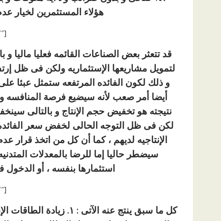
هؤلاء المستثمرين لخيار عدم ا
[ad id=”1177″]
قد تتعثر بعض الصناعات القائمه فعليا ماليا و 
لتمويل مشاريعها الإستثماريه ولكن فى ظل إرتف
و ذلك لكون الفائده المرتفعه ستمثل عبئا على 
أيضا أمر صعب لأنه سيضيع فرصة المنافسه وق
نتيجته هو تخفيض حجم الإنتاج و بالتالى سينخفض
لكن فى ظل التوجه الحالى لخفض سعر الفائده 
الإنتاجيه لديهم ، كما أن كل من اتخذ قرار عدم
سيضطر حاليا إما للرضا بالمعدلات المتدنيه
استثمارها بنفسه ، أو الدخول ف
[ad id=”1177″]