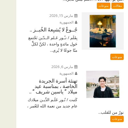
مقالات
منوعات
مارس 15, 2026
الجمهورية
جُــوعٌ لا يُشبِعهُ الخُبــز ..
بِقَلَم / نـُـور عَـلم الــدّين نَجْتمع
حَول مائدةٍ واحدة ، لكنَّ لكلٍّ
منّا جوعًا لا يُرى...
منوعات
مارس 6, 2026
الجمهورية
تهنئة أسرة الجريدة
الخاصة ، بمناسبة عيد
ميلاد ” ياسين شريف ” ..
كَتبت / نُـور عَلَـم الدِّيـن ميلادك
عام جديد من نعمة الله للعُمر ،
نورٌ من للقلب...
منوعات