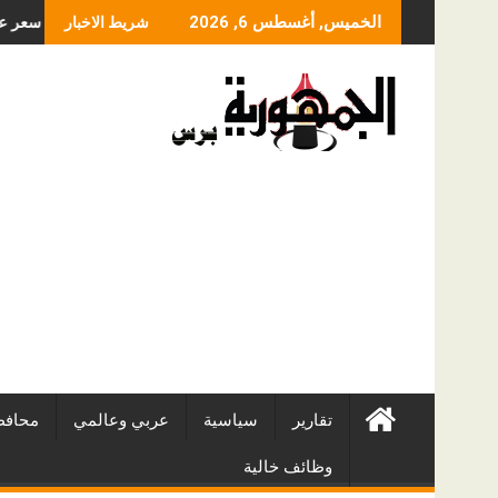
Skip
دن آند برادستريت جنوب آسيا والشرق الأوسط تُطلق تعاون دن آند برادستريت مع Anthropic في الأسواق المحلية، لتحويل الامتثال المعتمد على الذكاء الاصطناعي عبر Claude
الخميس, أغسطس 6, 2026
شريط الاخبار
to
content
تقارير
سياسية
عربي وعالمي
محافظ
وظائف خالية