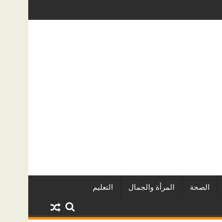
 لآخر؟
ر العقاري في مصر من URE | أكبر المطورين العقاريين وأبرز المشروعات
دينا أبو ضيف تتأل
الصحة
المرأة والجمال
التعليم