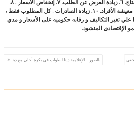
المقنعه. ٤. إنخفاض معدل البطاله. ٥. زيادة الإنتاج. ٦. زيادة العرض عن الطلب. ٧. إنخفاض الأسعار . ٨.
زيادة الدخل القومى المصرى. ٩. إرتفاع مستوى معيشة الأفراد. ١٠. زيادة الصادرات . كل المطلوب فقط ،
ءا علي تغير التكاليف و رقابه حكوميه على الأسعار و مدي
نمو الإقتصادى المنشود.
بالصور .. الإعلامية دينا الطواب في بكرة أحلي مع دينا