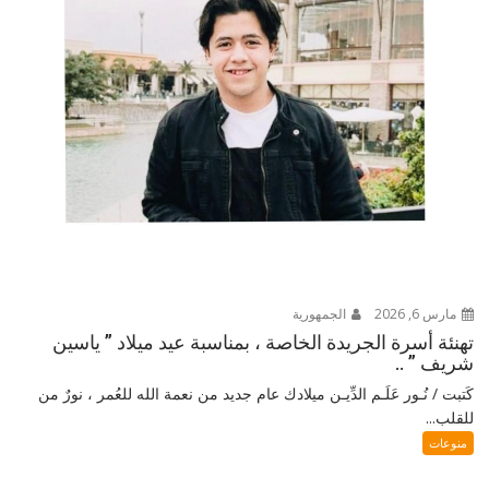
مارس 6, 2026
الجمهورية
تهنئة أسرة الجريدة الخاصة ، بمناسبة عيد ميلاد ” ياسين
شريف ” ..
كَتبت / نُـور عَلَـم الدِّيـن ميلادك عام جديد من نعمة الله للعُمر ، نورٌ من
للقلب...
منوعات