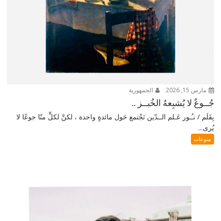
مارس 15, 2026
الجمهورية
جُــوعٌ لا يُشبِعهُ الخُبــز ..
بِقَلَم / نـُـور عَـلم الــدّين نَجْتمع حَول مائدةٍ واحدة ، لكنَّ لكلٍّ منّا جوعًا لا
يُرى...
منوعات