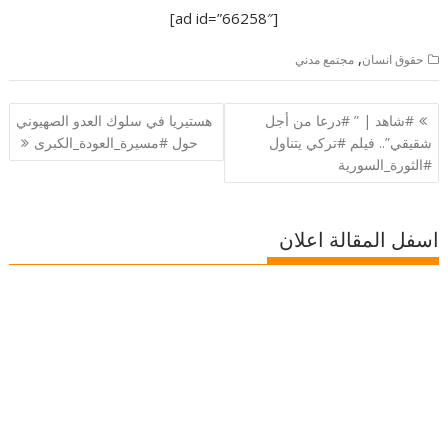
[ad id=”66258″]
,
حقوق انسان
مجتمع مدني
تصفّح
#شاهد | ” #درعا من أجل
هستيريا في سلوك العدو الصهيوني
المقالات
شقيقي”.. فيلم #تركي يتناول
حول #مسيرة_العودة_الكبرى
#الثورة_السورية
اسفل المقالة اعلان