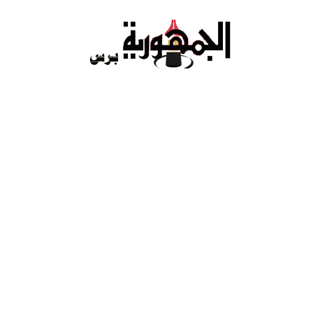
Ski
t
conten