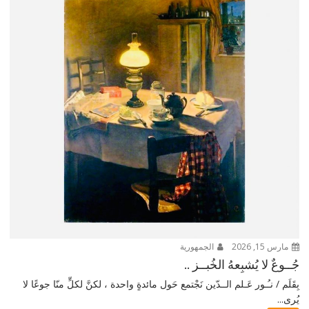
مارس 15, 2026
الجمهورية
جُــوعٌ لا يُشبِعهُ الخُبــز ..
بِقَلَم / نـُـور عَـلم الــدّين نَجْتمع حَول مائدةٍ واحدة ، لكنَّ لكلٍّ منّا جوعًا لا
يُرى...