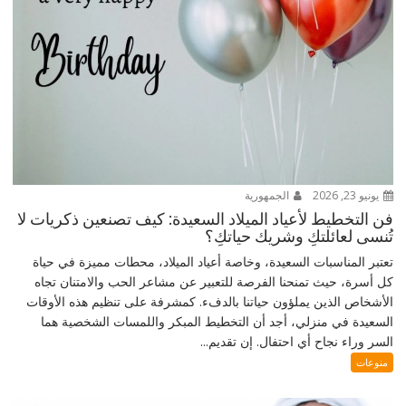
يونيو 23, 2026
الجمهورية
فن التخطيط لأعياد الميلاد السعيدة: كيف تصنعين ذكريات لا
تُنسى لعائلتكِ وشريك حياتكِ؟
تعتبر المناسبات السعيدة، وخاصة أعياد الميلاد، محطات مميزة في حياة
كل أسرة، حيث تمنحنا الفرصة للتعبير عن مشاعر الحب والامتنان تجاه
الأشخاص الذين يملؤون حياتنا بالدفء. كمشرفة على تنظيم هذه الأوقات
السعيدة في منزلي، أجد أن التخطيط المبكر واللمسات الشخصية هما
السر وراء نجاح أي احتفال. إن تقديم...
منوعات