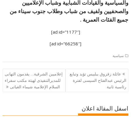
والسياسية والقيادات الشبابية وشباب الإعلاميين
والصحفيين ولفيف من شباب وطلاب جنوب سيناء من
جميع الفئات العمرية .
[ad id=”1177″]
[ad id=”66258″]
سياسية
تصفّح
عائلة زقزوق ببلبيس تؤيد وتبايع
إعلاميين الشرقية… يقدمون التهانى
المقالات
الرئيس عبدالفتاح السيسى لفترة
للمديرالتنفيذى لهيئة مكتب سفراء
رئاسية ثانية
السلام الإعلامية شيماء الغياتى
اسفل المقالة اعلان