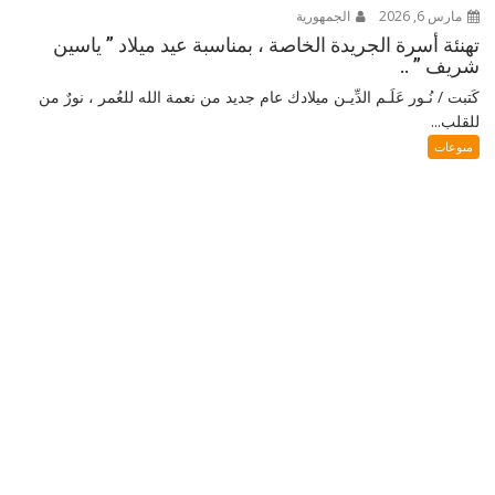
مارس 6, 2026
الجمهورية
تهنئة أسرة الجريدة الخاصة ، بمناسبة عيد ميلاد ” ياسين
شريف ” ..
كَتبت / نُـور عَلَـم الدِّيـن ميلادك عام جديد من نعمة الله للعُمر ، نورٌ من
للقلب...
منوعات