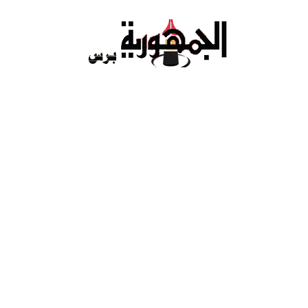
Ski
t
conten