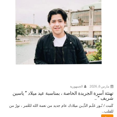
مارس 6, 2026
الجمهورية
تهنئة أسرة الجريدة الخاصة ، بمناسبة عيد ميلاد ” ياسين
شريف ” ..
كَتبت / نُـور عَلَـم الدِّيـن ميلادك عام جديد من نعمة الله للعُمر ، نورٌ من
للقلب...