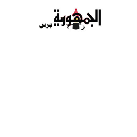
Ski
t
conten