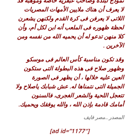
نموذج لبلده وصاحب عبقرية خاصة وموهبة قد
لا يعرف أن هناك ملايين الأمهات المصريات
اللاتى لا يعرفن فى كرة القدم ولكنهن يشعرن
لحظة ظهوره فى الملعب أنه ابن لكل أم، وأن
كلا منهن تدعو له أن يحميه الله من نفسه ومن
الآخرين .
وقد تكون مناسبة كأس العالم فى موسكو
وظهور صلاح فى هذه البطولة التى ستكون
العين عليه خلالها ، أن يظهر فى الصورة
الجميلة التى نتمناها له. عش شبابك ياصلاح ولا
تتعجل اللحية والشعر الغجرى، فالسنون
أمامك قادمة بإذن الله ، والله يوفقك ويحميك.
المصدر ..مصر فايف
[ad id=”1177″]