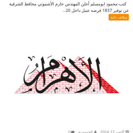
كتب-محمود ابومسلم أعلن المهندس حازم الأشموني محافظ الشرقية
عن توفير 1837 فرصه عمل داخل 20...
وظائف خالية
أكتوبر 17, 2024
الجمهورية
0