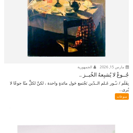
مارس 15, 2026
الجمهورية
جُــوعٌ لا يُشبِعهُ الخُبــز ..
بِقَلَم / نـُـور عَـلم الــدّين نَجْتمع حَول مائدةٍ واحدة ، لكنَّ لكلٍّ منّا جوعًا لا
يُرى...
منوعات