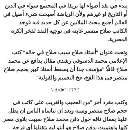
يبدء في نقد أضواء لها بريقا في المجتمع سواء في الدين
أو التاريخ او غيرهم ولأن الرياضة أصبحت شيء أصيل في
العالم أجمع يبحث الملايين عن كل جديد فيه فوجد
الكاتب صلاح منتصر غايته في توجيه النقد لفخر الكرة
المصرية.
وتحت عنوان “أستاذ صلاح سيب صلاح في حاله” كتب
الإعلامي محمد الدسوقي رشدي مقال يدافع عن محمد
صلاح قائلًا “مؤسف جدا أن يسقط أستاذ كبير بحجم صلاح
منتصر فى هذا الفخ، فخ التعميم والقولبة”.
[ad id=”1177″]
وكتب مغرد أخر “من العجيب والغريب على كاتب فى
حجم صلاح منتصر وسنه وبعد ان تناساه الناس ان يطل
علينا بمقال تافه حول دقن محمد صلاح سيبت بلاوى مصر
كلها واهتميت بدقن صلاح هو أنتو ليه بتقتلوا أى فرحة