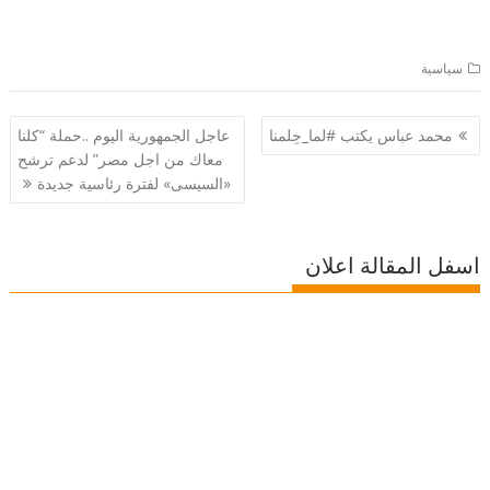
سياسية
تصفّح
محمد عباس يكتب #لما_حِلمنا
عاجل الجمهورية اليوم ..حملة “كلنا
المقالات
معاك من اجل مصر” لدعم ترشح
«السيسى» لفترة رئاسية جديدة
اسفل المقالة اعلان