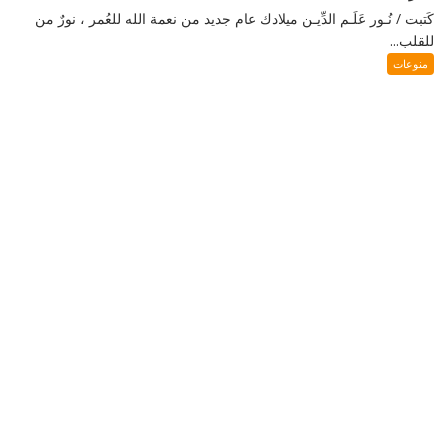
كَتبت / نُـور عَلَـم الدِّيـن ميلادك عام جديد من نعمة الله للعُمر ، نورٌ من
للقلب...
منوعات