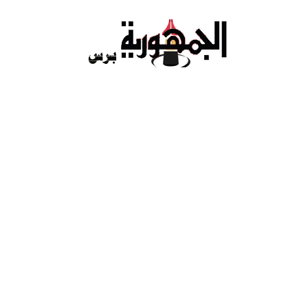
Ski
t
conten