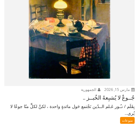
مارس 15, 2026
الجمهورية
جُــوعٌ لا يُشبِعهُ الخُبــز ..
بِقَلَم / نـُـور عَـلم الــدّين نَجْتمع حَول مائدةٍ واحدة ، لكنَّ لكلٍّ منّا جوعًا لا
يُرى...
منوعات