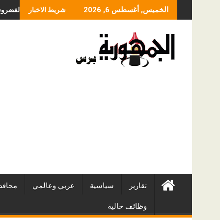
Skip
ما الذي يحدد سعر عم
الخميس, أغسطس 6, 2026
شريط الاخبار
to
content
تقارير
سياسية
عربي وعالمي
محافظ
وظائف خالية