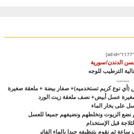
سن الدندن/سورية
لية الترطيب للوجه
………
 ملعقة كريم أساس (أي نوع كريم تستخدميه)+ صفار بيضة + ملعقة صغيرة
صغيرة عسل أبيض+ نصف ملعقة زيت الورد
ل على بخار الماء
م نضع الزيوت ونخلطهم ونضيفهم جميعا للعسل
لاجة قبل الإستخدام
عة ثم نقوم بتنظيفه جيدا بالماء الفاتر