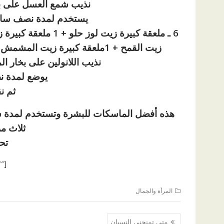
نذيب شمع العسل على بخا
يستخدم لمدة نصف ساعة
زيت القمح + 1ملعقة كبيرة زيت المشمش+ملعقة كبيرةلانولين + 4ملعقة صغيرة عصير الليمون
نذيب اللانولين على بخار ا
يوضع لمدة ن
ثم ن
هذه أفضل الماسكات للبشرة وتستخدم لمدة شه
ثلاث م
تح
[ad id=”1177″]
المرأة والجمال
تصفّح
متى تمنحني النسيان