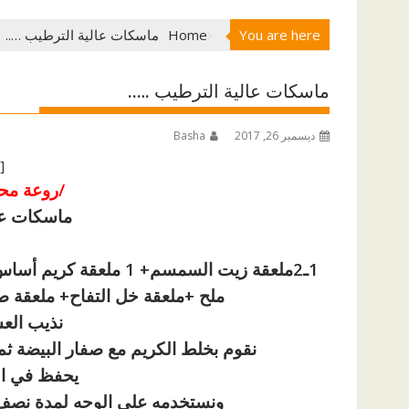
You are here
Home
ماسكات عالية الترطيب …..
ماسكات عالية الترطيب …..
ديسمبر 26, 2017
Basha
[ad id=”1177″]
/روعة مح
ماسكات عا
1ـ2ملعقة زيت السمسم+ 1
ملح +ملعقة خل التفاح+ ملعقة 
نذيب العس
نقوم بخلط الكريم مع صفار البيضة ث
يحفظ في الث
ونستخدمه على الوجه لمدة نصف سا