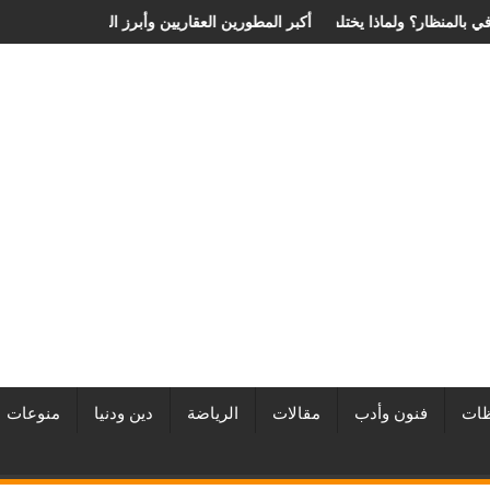
لية الانزلاق الغضروفي بالمنظار؟ ولماذا يختلف من مريض لآخر؟
أفضل شركات التطوير العقاري في مصر من URE | أكبر المطورين 
ات
فنون وأدب
مقالات
الرياضة
دين ودنيا
منوعات