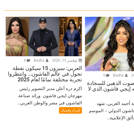
نوفمبر 15, 2025
Basha
0
العزبي: سيزون 15 سيكون نقطة
تحول في عالم الفاشون… وانتظروا
0
Basha
تجربة مختلفة تمامًا لعام 2025
لصوت الذهبي للسجادة
اكرم دره أعلن مدير التصوير رئيس
 إيجي فاشون الذي لا
مهرجان ايجي فاشون ورائد صناعة
الفاشون في مصر والوطن العربي...
ة أحمد العزبي، شهد
اشون الدولي – الموسم
المرأة والجمال
 الإعلامية...