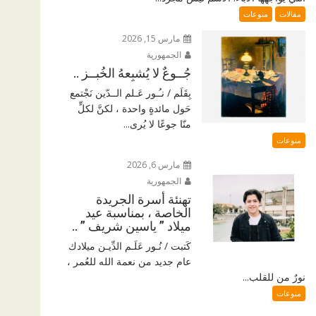
مقالات
منوعات
مارس 15, 2026
الجمهورية
جُــوعٌ لا يُشبِعهُ الخُبــز ..
بِقَلَم / نـُـور عَـلم الــدّين نَجْتمع
حَول مائدةٍ واحدة ، لكنَّ لكلٍّ
منّا جوعًا لا يُرى...
منوعات
مارس 6, 2026
الجمهورية
تهنئة أسرة الجريدة
الخاصة ، بمناسبة عيد
ميلاد ” ياسين شريف ” ..
كَتبت / نُـور عَلَـم الدِّيـن ميلادك
عام جديد من نعمة الله للعُمر ،
نورٌ من للقلب...
منوعات