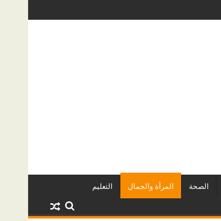
العقاريين وأبرز المشروعات
دينا أبو ضيف تتألق في مهرجان الصخرة ال
الصحة
المرأة والجمال
التعليم