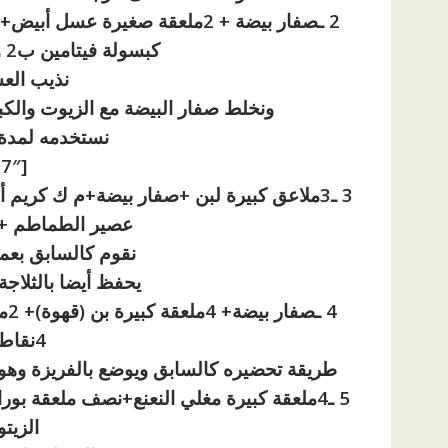
2 ـصفار بيضة + 2ملعقة صغير
كبسولة فيتامين ب2 وب6 + نصف ملعقة زيت الجزر
نذيب العس
ونخلط صفار البيضة مع الزيوت والكب
نستخدمه لمدة
[ad id=”1177″]
3 ـ3ملاعق كبيرة لبن +صفار بيضة+م ك كري
عصير الطماطم + 1 ملعقة كبيرة عسل أب
نقوم كالسابق بعمل
يحفظ أيضا بالثلا
4نقاط زيت اللوز المر
طريقة تحضيره كالسابق ويوضع بالفريزة وهو
الزيت