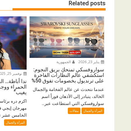
Related posts
يناير 23, 2026
الجمهورية
سواروفسكي تمنحكِ بريق النجوم:
نوفمبر 25, 2025
استكشفي عالم النظارات الفاخرة
على ترنديول بخصومات تفوق 50%
ندا أباظة… ا
الحمراء ووجه
عندما نتحدث عن عالم الفخامة والجمال
يغيب”
الخالد، يتبادر إلى الأذهان فوراً اسم
اكرم دره برئاس
سواروفسكي التي استطاعت عبر...
مهرجان إيجي ف
المرأة والجمال
مقالات
الخامس عشر تألق
المرأة والجمال