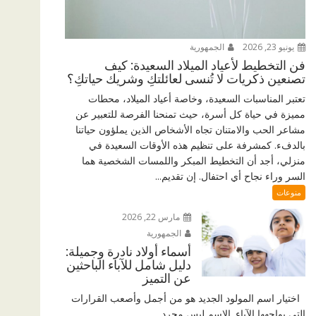
يونيو 23, 2026
الجمهورية
فن التخطيط لأعياد الميلاد السعيدة: كيف
تصنعين ذكريات لا تُنسى لعائلتكِ وشريك حياتكِ؟
تعتبر المناسبات السعيدة، وخاصة أعياد الميلاد، محطات
مميزة في حياة كل أسرة، حيث تمنحنا الفرصة للتعبير عن
مشاعر الحب والامتنان تجاه الأشخاص الذين يملؤون حياتنا
بالدفء. كمشرفة على تنظيم هذه الأوقات السعيدة في
منزلي، أجد أن التخطيط المبكر واللمسات الشخصية هما
السر وراء نجاح أي احتفال. إن تقديم...
منوعات
مارس 22, 2026
الجمهورية
أسماء أولاد نادرة وجميلة:
دليل شامل للآباء الباحثين
عن التميز
اختيار اسم المولود الجديد هو من أجمل وأصعب القرارات
التي يواجهها الآباء. الاسم ليس مجرد...