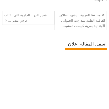
تصفّح
محافظ الغربية …يشهد انطلاق
شجر الدر .. الجارية التي اعتلت
المقالات
القافلة الطبية بمدرسة الحلوانى
عرش مصر …
الابتدائية بقرية كنيست دمشيت
اسفل المقالة اعلان