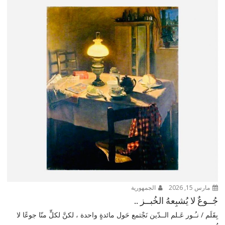
مارس 15, 2026
الجمهورية
جُــوعٌ لا يُشبِعهُ الخُبــز ..
بِقَلَم / نـُـور عَـلم الــدّين نَجْتمع حَول مائدةٍ واحدة ، لكنَّ لكلٍّ منّا جوعًا لا