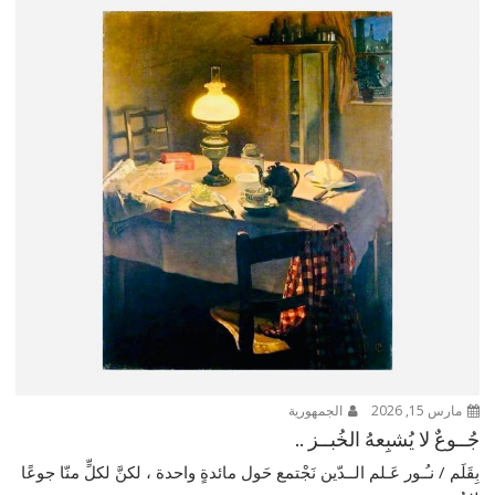
مارس 15, 2026
الجمهورية
جُــوعٌ لا يُشبِعهُ الخُبــز ..
بِقَلَم / نـُـور عَـلم الــدّين نَجْتمع حَول مائدةٍ واحدة ، لكنَّ لكلٍّ منّا جوعًا