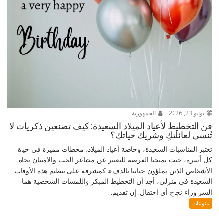
يونيو 23, 2026
الجمهورية
فن التخطيط لأعياد الميلاد السعيدة: كيف تصنعين ذكريات لا
تُنسى لعائلتكِ وشريك حياتكِ؟
تعتبر المناسبات السعيدة، وخاصة أعياد الميلاد، محطات مميزة في حياة
كل أسرة، حيث تمنحنا الفرصة للتعبير عن مشاعر الحب والامتنان تجاه
الأشخاص الذين يملؤون حياتنا بالدفء. كمشرفة على تنظيم هذه الأوقات
السعيدة في منزلي، أجد أن التخطيط المبكر واللمسات الشخصية هما
السر وراء نجاح أي احتفال. إن تقديم...
منوعات