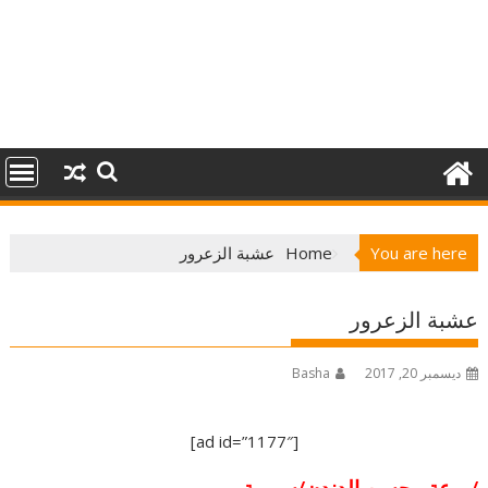
You are here
Home
عشبة الزعرور
عشبة الزعرور
ديسمبر 20, 2017
Basha
[ad id=”1177″]
/روعة محسن الدندن/سورية