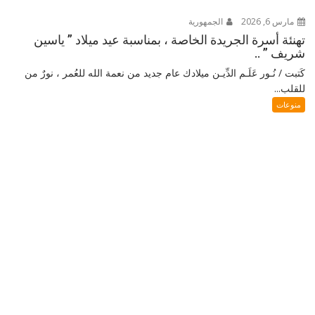
مارس 6, 2026
الجمهورية
تهنئة أسرة الجريدة الخاصة ، بمناسبة عيد ميلاد ” ياسين
شريف ” ..
كَتبت / نُـور عَلَـم الدِّيـن ميلادك عام جديد من نعمة الله للعُمر ، نورٌ من
للقلب...
منوعات