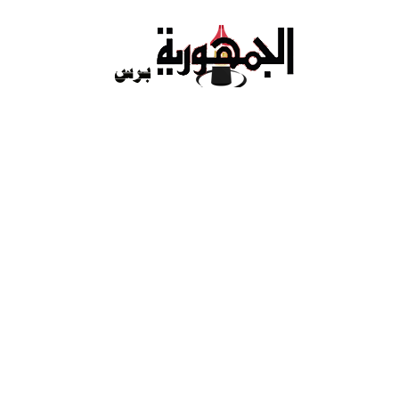
Ski
t
conten