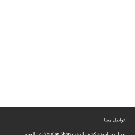
تواصل معنا
مينا نيوز
اجهزة كشف الذهب
YouCan Shop
شد الوجه