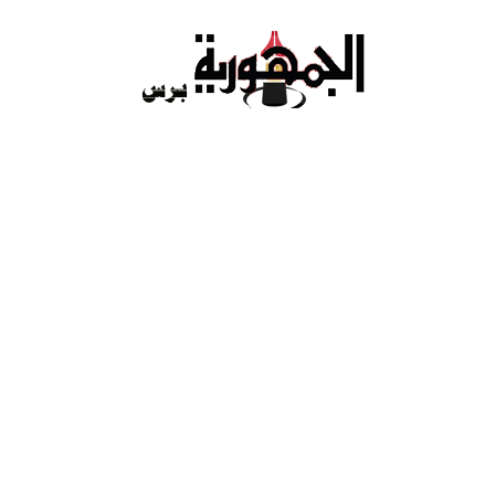
Ski
t
conten