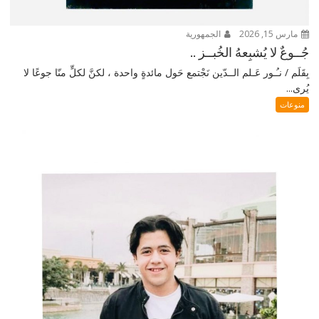
مارس 15, 2026
الجمهورية
جُــوعٌ لا يُشبِعهُ الخُبــز ..
بِقَلَم / نـُـور عَـلم الــدّين نَجْتمع حَول مائدةٍ واحدة ، لكنَّ لكلٍّ منّا جوعًا لا
يُرى...
منوعات