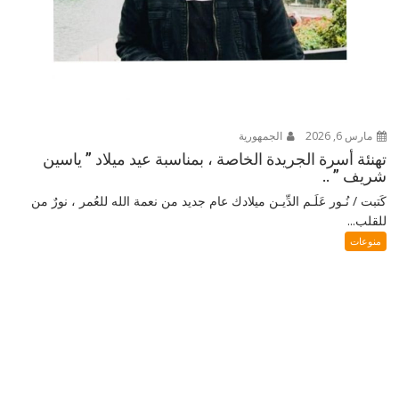
مارس 6, 2026
الجمهورية
تهنئة أسرة الجريدة الخاصة ، بمناسبة عيد ميلاد ” ياسين
شريف ” ..
كَتبت / نُـور عَلَـم الدِّيـن ميلادك عام جديد من نعمة الله للعُمر ، نورٌ من
للقلب...
منوعات