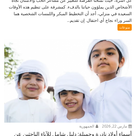
كل أسرة، حيث تمنحنا الفرصة للتعبير عن مشاعر الحب والامتنان تجاه
الأشخاص الذين يملؤون حياتنا بالدفء. كمشرفة على تنظيم هذه الأوقات
السعيدة في منزلي، أجد أن التخطيط المبكر واللمسات الشخصية هما
السر وراء نجاح أي احتفال. إن تقديم...
منوعات
مارس 22, 2026
الجمهورية
أسماء أولاد نادرة وجميلة: دليل شامل للآباء الباحثين عن