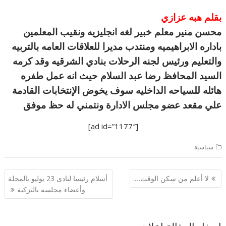
بقلم هبه عزازي
محسن منير معلم خبير لغه انجليزيه ونقيب المعلمين
باداره الابراهيميه ومنتدب مديرا للعلاقات العامه بالتربيه
والتعليم ورئيس لجنه الرحلات بنادي الشرقيه وقد كرمه
السيد المحافظ رضا عبد السلام حيث انه عمل طفره
هائله للسياحه الداخليه سوف يخوض الإنتخابات القادمة
علي مقعد عضو مجلس الادارة ونتمني له حظ موفق
[ad id=”1177″]
سياسية
تصفّح
لا أعلم من سكن الوقت….
أسلام رئيسا لنادى 23 يوليو بالمحلة
المقالات
وأعضاء مجلسه بالتزكية