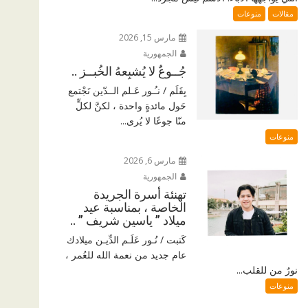
مقالات
منوعات
مارس 15, 2026
الجمهورية
جُــوعٌ لا يُشبِعهُ الخُبــز ..
بِقَلَم / نـُـور عَـلم الــدّين نَجْتمع
حَول مائدةٍ واحدة ، لكنَّ لكلٍّ
منّا جوعًا لا يُرى...
منوعات
مارس 6, 2026
الجمهورية
تهنئة أسرة الجريدة
الخاصة ، بمناسبة عيد
ميلاد ” ياسين شريف ” ..
كَتبت / نُـور عَلَـم الدِّيـن ميلادك
عام جديد من نعمة الله للعُمر ،
نورٌ من للقلب...
منوعات