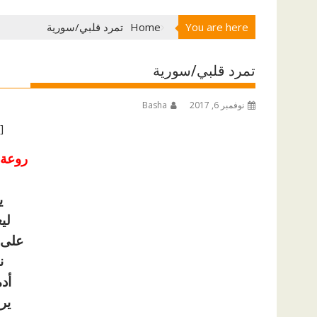
You are here
Home
تمرد قلبي/سورية
تمرد قلبي/سورية
نوفمبر 6, 2017
Basha
[ad id=”1177″]
روعة 
ي
لي
على 
ن
أد
ير