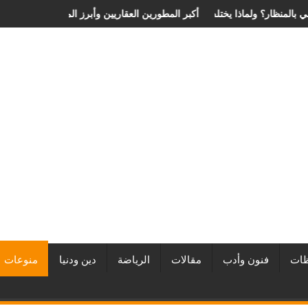
ة الانزلاق الغضروفي بالمنظار؟ ولماذا يختلف من مريض لآخر؟
أفضل شركات التطوير العقاري في مصر من URE | أكبر المطورين الع
ات
فنون وأدب
مقالات
الرياضة
دين ودنيا
منوعات