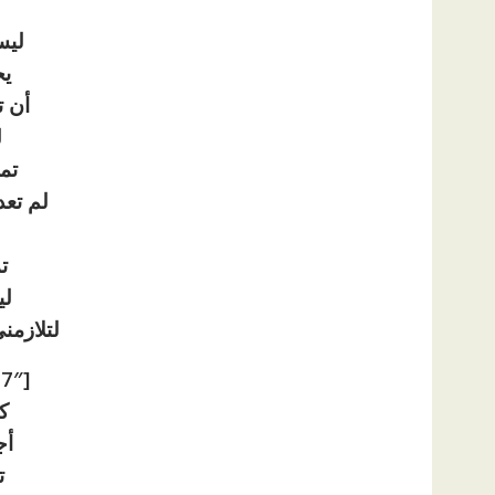
ليس
ي
أن 
ل
تم
لم تع
ت
لي
لتلازمن
[ad id=”1177″]
كل
أج
ت