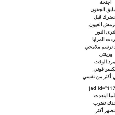
أجنحة
ابق الجفون
حضرك قبل
ترمش العيون
ترى النور
ردت المرايا
د ترسم ملامحي
وزينتي
مرد الوقت
كسر قوتي
ي أكثر من نفسي
ما ابتعدت
دك تقترب
نصهر أكثر