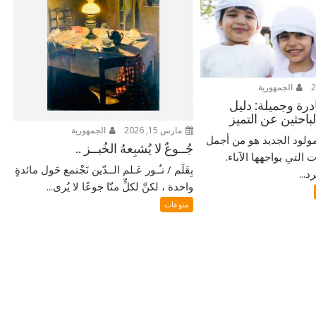
الجمهورية
ادرة وجميلة: دليل
لباحثين عن التميز
مارس 15, 2026
الجمهورية
ولود الجديد هو من أجمل
جُــوعٌ لا يُشبِعهُ الخُبــز ..
التي يواجهها الآباء.
بِقَلَم / نـُـور عَـلم الــدّين نَجْتمع حَول مائدةٍ
...
واحدة ، لكنَّ لكلٍّ منّا جوعًا لا يُرى...
منوعات