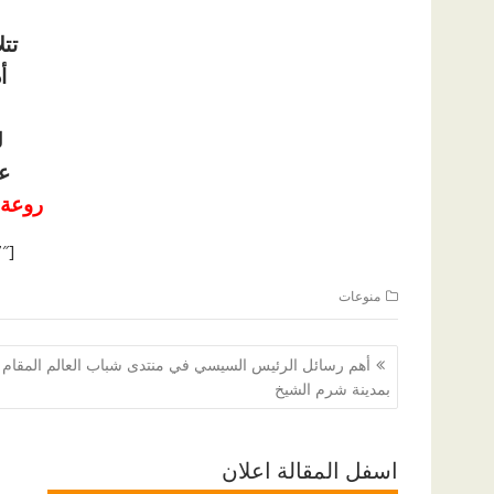
تت
أ
ل
ع
روعة 
[ad id=”1177″]
منوعات
تصفّح
أهم رسائل الرئيس السيسي في منتدى شباب العالم المقام
المقالات
بمدينة شرم الشيخ
اسفل المقالة اعلان