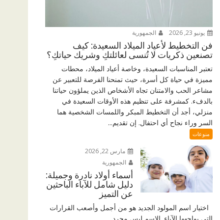
يونيو 23, 2026
الجمهورية
فن التخطيط لأعياد الميلاد السعيدة: كيف
تصنعين ذكريات لا تُنسى لعائلتكِ وشريك حياتكِ؟
تعتبر المناسبات السعيدة، وخاصة أعياد الميلاد، محطات
مميزة في حياة كل أسرة، حيث تمنحنا الفرصة للتعبير عن
مشاعر الحب والامتنان تجاه الأشخاص الذين يملؤون حياتنا
بالدفء. كمشرفة على تنظيم هذه الأوقات السعيدة في
منزلي، أجد أن التخطيط المبكر واللمسات الشخصية هما
السر وراء نجاح أي احتفال. إن تقديم...
منوعات
مارس 22, 2026
الجمهورية
أسماء أولاد نادرة وجميلة:
دليل شامل للآباء الباحثين
عن التميز
اختيار اسم المولود الجديد هو من أجمل وأصعب القرارات
التي يواجهها الآباء. الاسم ليس مجرد...