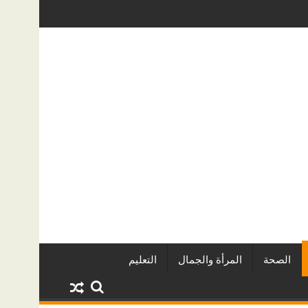
قاريين وأبرز المشروعات
دينا أبو ضيف تتألق في مهرجان الصخرة الد
الصحة
المرأة والجمال
التعليم