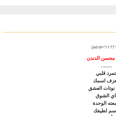
محسن الدندن
………
تمرد قلبي
عزف اسمك
نوتات العشق
اي الشوق
معته الوحدة
سم لطيفك