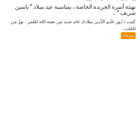
تهنئة أسرة الجريدة الخاصة ، بمناسبة عيد ميلاد ” ياسين
شريف ” ..
كَتبت / نُـور عَلَـم الدِّيـن ميلادك عام جديد من نعمة الله للعُمر ، نورٌ من
للقلب...
منوعات