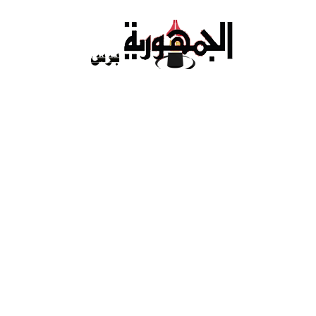
Ski
t
conten