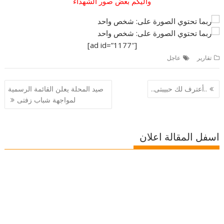
واليكم بعض صور الشهداء
[ad id=”1177″]
تقارير
عاجل
تصفّح
..أعترف لك حبيبتى..
صيد المحلة يعلن القائمة الرسمية
المقالات
لمواجهة شباب زفتى
اسفل المقالة اعلان