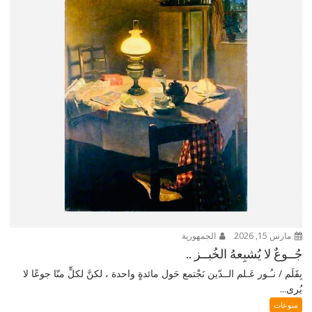
مارس 15, 2026
الجمهورية
جُــوعٌ لا يُشبِعهُ الخُبــز ..
بِقَلَم / نـُـور عَـلم الــدّين نَجْتمع حَول مائدةٍ واحدة ، لكنَّ لكلٍّ منّا جوعًا لا
يُرى...
منوعات