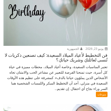
يونيو 23, 2026
الجمهورية
فن التخطيط لأعياد الميلاد السعيدة: كيف تصنعين ذكريات لا
تُنسى لعائلتكِ وشريك حياتكِ؟
تعتبر المناسبات السعيدة، وخاصة أعياد الميلاد، محطات مميزة في حياة
كل أسرة، حيث تمنحنا الفرصة للتعبير عن مشاعر الحب والامتنان تجاه
الأشخاص الذين يملؤون حياتنا بالدفء. كمشرفة على تنظيم هذه الأوقات
السعيدة في منزلي، أجد أن التخطيط المبكر واللمسات الشخصية هما
السر وراء نجاح أي احتفال. إن تقديم...
منوعات