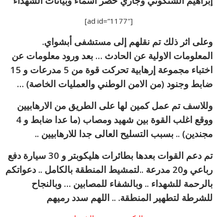
إبراهيم الشنكوتي وجاري حصر اسماء وبيانات الشهداء
[ad id=”1177″]
وعلى اثر ذلك تم نقلهم إلى مستشفى أبشواي.
المعلومات الاولية عن الحادث … بعد ورود معلومات عن
اختباء مجموعة إرهابية تحركت قوة من 5 مدرعات و 15
ضابط وجنود (من الامن الوطني والعمليات الخاصة) …
وللاسف تم عمل كمين لها على الطريق من الارهابيين
ووقع اغلب القوة بين شهيد ومصاب (ما عدا ضابط و 4
مجندين) .. بسبب التسليح العالى جدا للارهابيين ..
تم دعم القوات بعدها بطائرات هليكوبتر و 30 سيارة دفع
رباعي و20 مدرعة ..لتمشيط المنطقة بالكامل .. دعواتكم
بالرحمة للشهداء .. وبالشفاء للمصابين … وبالنجاح
للشرطة لتطهير المنطقة. .. اللهم سدد رميهم