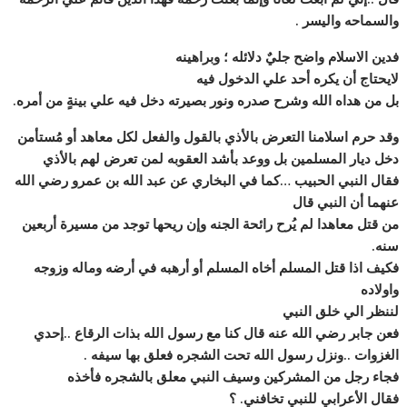
والسماحه واليسر .
فدين الاسلام واضح جليٌ دلائله ؛ وبراهينه
لايحتاج أن يكره أحد علي الدخول فيه
بل من هداه الله وشرح صدره ونور بصيرته دخل فيه علي بينةٍ من أمره.
وقد حرم اسلامنا التعرض بالأذي بالقول والفعل لكل معاهد أو مُستأمن
دخل ديار المسلمين بل ووعد بأشد العقوبه لمن تعرض لهم بالأذي
فقال النبي الحبيب …كما في البخاري عن عبد الله بن عمرو رضي الله
عنهما أن النبي قال
من قتل معاهدا لم يُرح رائحة الجنه وإن ريحها توجد من مسيرة أربعين
سنه.
فكيف اذا قتل المسلم أخاه المسلم أو أرهبه في أرضه وماله وزوجه
واولاده
لننظر الي خلق النبي
فعن جابر رضي الله عنه قال كنا مع رسول الله بذات الرقاع ..إحدي
الغزوات ..ونزل رسول الله تحت الشجره فعلق بها سيفه .
فجاء رجل من المشركين وسيف النبي معلق بالشجره فأخذه
فقال الأعرابي للنبي تخافني. ؟