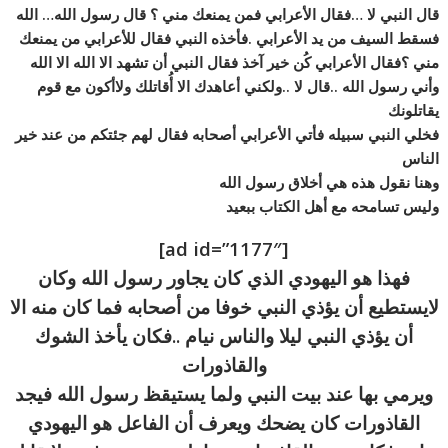
قال النبي لا …فقال الأعرابي فمن يمنعك مني ؟ قال رسول الله… الله
فسقط السيف من يد الأعرابي .فأخذه النبي فقال للأعرابي من يمنعك
مني ؟فقال الأعرابي كُن خير آخذ فقال النبي أن تشهد الا الله الا الله
وأني رسول الله ..قال لا ..ولكني أعاهدك الا أُقاتلك ولاأكون مع قوم
يقاتلونك
فخلي النبي سبيله فأتي الأعرابي أصحابه فقال لهم جئتكم من عند خير
الناس
وهنا نقول هذه هي أخلاق رسول الله
وليس تسامحه مع أهل الكتاب ببعيد
[ad id=”1177″]
فهذا هو اليهودي الذي كان يجاور رسول الله وكان
لايستطيع أن يؤذي النبي خوفا من أصحابه فما كان منه الا
أن يؤذي النبي ليلا والناس نيام ..فكان يأخذ الشوك
والقاذورات
ويرمي بها عند بيت النبي ولما يستيقظ رسول الله فيجد
القاذورات كان يضحك ويعرف أن الفاعل هو اليهودي