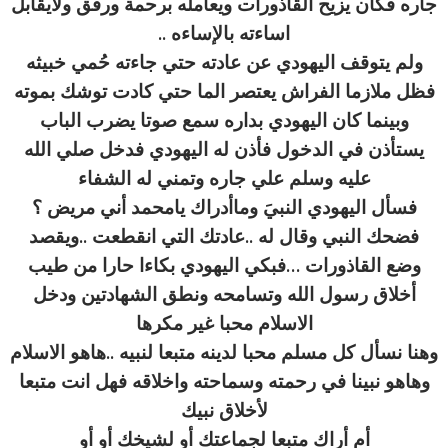
جاره فكان يزيح القاذورات ويعامله برحمة ورفق ولايقابل
اساءته بالإساءه ..
ولم يتوقف اليهودي عن عادته حتي جاءته حُمي خبيثه
فظل ملازما الفراش يعتصر الما حتي كادت توشك بموته
وبينما كان اليهودي بداره سمع صوتا يضرب الباب
يستأذن في الدخول فأذن له اليهودي فدخل صلي الله
عليه وسلم علي جاره وتمني له الشفاء
فسأل اليهودي النبيَ وماأدراك يامحمد أني مريض ؟
فضحك النبي وقال له ..عادتك التي انقطعت ..ويقصد
وضع القاذورات …فبكي اليهودي بكاءا حارا من طيب
أخلاق رسول الله وتسامحه ونطق الشهادتين ودخل
الاسلام محبا غير مكرها
وهنا نسأل كل مسلم محبا لدينه متبعا لنبيه ..هاهو الاسلام
وهاهو نبينا في رحمته وسماحته واخلاقه فهل انت متبعا
لأخلاق نبيك
أم أراك متبعا لجماعتك أو لشيخك أو أو