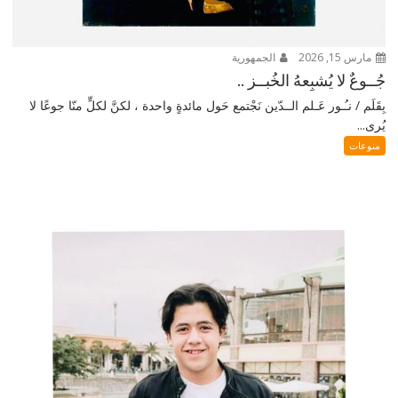
مارس 15, 2026
الجمهورية
جُــوعٌ لا يُشبِعهُ الخُبــز ..
بِقَلَم / نـُـور عَـلم الــدّين نَجْتمع حَول مائدةٍ واحدة ، لكنَّ لكلٍّ منّا جوعًا لا
يُرى...
منوعات