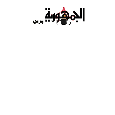
Ski
t
conten