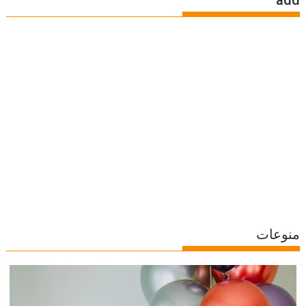
add
منوعات