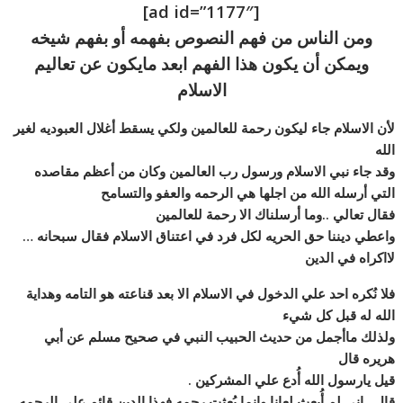
[ad id=”1177″]
ومن الناس من فهم النصوص بفهمه أو بفهم شيخه
ويمكن أن يكون هذا الفهم ابعد مايكون عن تعاليم
الاسلام
لأن الاسلام جاء ليكون رحمة للعالمين ولكي يسقط أغلال العبوديه لغير
الله
وقد جاء نبي الاسلام ورسول رب العالمين وكان من أعظم مقاصده
التي أرسله الله من اجلها هي الرحمه والعفو والتسامح
فقال تعالي ..وما أرسلناك الا رحمة للعالمين
واعطي ديننا حق الحريه لكل فرد في اعتناق الاسلام فقال سبحانه …
لااكراه في الدين
فلا نُكره احد علي الدخول في الاسلام الا بعد قناعته هو التامه وهداية
الله له قبل كل شيء
ولذلك ماأجمل من حديث الحبيب النبي في صحيح مسلم عن أبي
هريره قال
قيل يارسول الله أُدع علي المشركين .
قال ..إني لم أُبعث لعانا وإنما بُعثت رحمه فهذا الدين قائم علي الرحمه