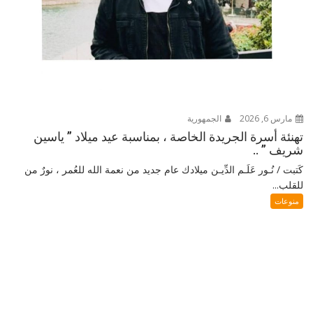
مارس 6, 2026
الجمهورية
تهنئة أسرة الجريدة الخاصة ، بمناسبة عيد ميلاد ” ياسين
شريف ” ..
كَتبت / نُـور عَلَـم الدِّيـن ميلادك عام جديد من نعمة الله للعُمر ، نورٌ من
للقلب...
منوعات