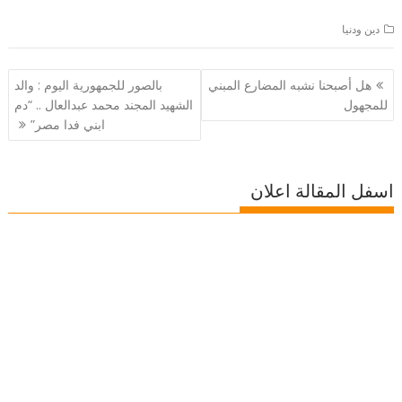
دين ودنيا
تصفّح
هل أصبحنا نشبه المضارع المبني
بالصور للجمهورية اليوم : والد
المقالات
للمجهول
الشهيد المجند محمد عبدالعال .. “دم
ابني فدا مصر”
اسفل المقالة اعلان