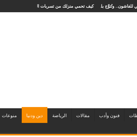
هرجان الصخرة الدولي للفاشون.. وتُتوَّج بلقب أفضل مصممة أزياء لعام 2026
كيف تحمي منزلك من تسربات الم
ات
فنون وأدب
مقالات
الرياضة
دين ودنيا
منوعات