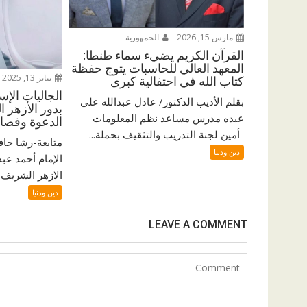
مارس 15, 2026
الجمهورية
القرآن الكريم يضيء سماء طنطا:
المعهد العالي للحاسبات يتوج حفظة
يناير 13, 2025
كتاب الله في احتفالية كبرى
الجاليات الإس
بقلم الأديب الدكتور/ عادل عبدالله علي
بدور الأزهر ا
عبده مدرس مساعد نظم المعلومات
الدعوة وفصاح
-أمين لجنة التدريب والتثقيف بحملة...
متابعة-رشا حاف
دين ودنيا
الإمام أحمد عبد
الازهر الشريف ف
دين ودنيا
LEAVE A COMMENT