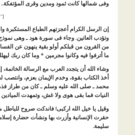
وفى شمالها كانت ثمود ومدين وقرى المؤتفكة..
[ad id=”1177″]
إن الرسل الكرام أعجزتهم الطباع المستكبرة وا
وتؤدب العاتين. وجاء فى سورة هود ـ وهى نموذج له
من القرون من قبلكم أولو بقية ينهون عن الفساد ف
ما أترفوا فيه وكانوا مجرمين * وما كان ربك ليه
وشاء الله أن يتجدد العرب مع الرسالة الخاتمة، 
أخذ الكتاب بقوة، وخدم الإيمان بعزم، وانتصب لح
محمد ـ صلى الله عليه وسلم ـ كان من طراز فذ،
النيات فما بقى هوى ولا غش، وتمهدت الميادين 
وقيل يا خيل الله اركبى! فاندكت صروح للباطل م
حقرت الإنسانية وأزرت بها ونشأت حضارة إسلام
سليمة.