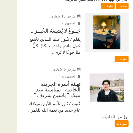
مقالات
منوعات
مارس 15, 2026
الجمهورية
جُــوعٌ لا يُشبِعهُ الخُبــز ..
بِقَلَم / نـُـور عَـلم الــدّين نَجْتمع
حَول مائدةٍ واحدة ، لكنَّ لكلٍّ
منّا جوعًا لا يُرى...
منوعات
مارس 6, 2026
الجمهورية
تهنئة أسرة الجريدة
الخاصة ، بمناسبة عيد
ميلاد ” ياسين شريف ” ..
كَتبت / نُـور عَلَـم الدِّيـن ميلادك
عام جديد من نعمة الله للعُمر ،
نورٌ من للقلب...
منوعات