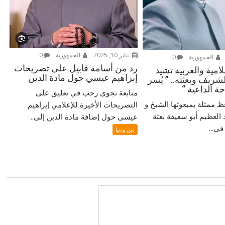
يناير 10, 2025
الجمهورية
0
الجمهورية
0
رد من أسامة قابيل على تصريحات
لامية والعربيه تشيد
إبراهيم عيسي حول مادة الدين
لشريف وبعثته.. ” يُسر
ة الداعية “
متابعة نجوي رجب في تعليق على
ظ ممثلة بمبعوثها الشيخ و
التصريحات الأخيرة للإعلامي إبراهيم
 العظيم أبو سعيفة بعثة
عيسى حول إضافة مادة الدين إلى...
ي...
دين ودنيا