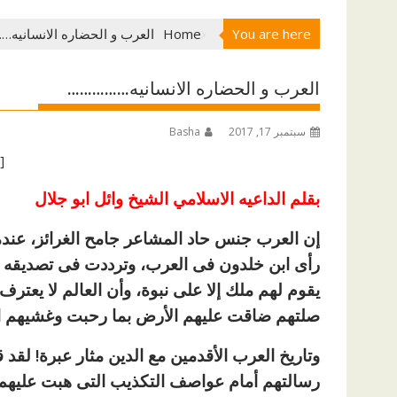
You are here
Home
العرب و الحضاره الانسانيه
العرب و الحضاره الانسانيه……………
سبتمبر 17, 2017
Basha
[ad id=”1177″]
بقلم الداعيه الاسلامي الشيخ وائل ابو جلال
إن العرب جنس حاد المشاعر جامح الغرائز، عندما
رأى ابن خلدون فى العرب، وترددت فى تصديقه ثم 
يقوم لهم ملك إلا على نبوة، وأن العالم لا يعترف
صلتهم ضاقت عليهم الأرض بما رحبت وغشيهم ا
وتاريخ العرب الأقدمين مع الدين مثار عبرة! لقد
رسالتهم أمام عواصف التكذيب التى هبت عليهم 