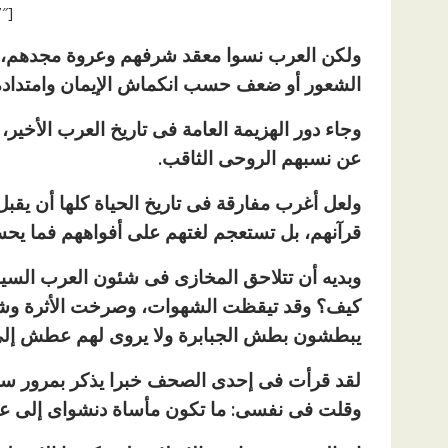
[ad id=”1177″]
ولكن العرب نسوا معقد شرفهم وعروة مجدهم، وظنو
الشعور أو ضعف حسب انكماش الإيمان وامتداده
وجاء دور الهزيمة العامة فى تاريخ العرب الأخير
عن نسبهم الروحى الثاقب.
ولعل أغرب مفارقة فى تاريخ الحياة كلها أن يقب
قرآنهم، بل تستعجم لغتهم على أفواههم فما يحس
وبديه أن تتلاحق المخازى فى شئون العرب السياسي
كيف؟ وقد تيقظت الشهوات، وصرخت الأثرة وشرع
يبطشون بطش الجبابرة ولا يروى لهم عطش إلى 
لقد قرأت فى إحدى الصحف خبرا يذكر بمرور سبعي
وقلت فى نفسى: ما تكون مأساة دنشواى إلى عشر