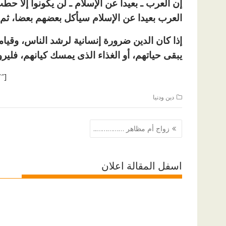
إن العرب ـ بعيدا عن الإسلام ـ لن يكونوا إلا حطب
العرب بعيدا عن الإسلام سيأكل بعضهم بعضا، ثم ي
إذا كان الدين ضرورة إنسانية لرشد الناس، وقيا
يبقى حياتهم، أو الغذاء الذى يمسك كيانهم، فليرو
[ad id=”1177″]
دين ودنيا
تصفّح
زواج أم مظاهر ……………..
المقالات
اسفل المقالة اعلان