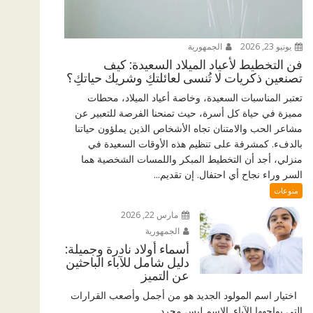
يونيو 23, 2026
الجمهورية
فن التخطيط لأعياد الميلاد السعيدة: كيف
تصنعين ذكريات لا تُنسى لعائلتكِ وشريك حياتكِ؟
تعتبر المناسبات السعيدة، وخاصة أعياد الميلاد، محطات
مميزة في حياة كل أسرة، حيث تمنحنا الفرصة للتعبير عن
مشاعر الحب والامتنان تجاه الأشخاص الذين يملؤون حياتنا
بالدفء. كمشرفة على تنظيم هذه الأوقات السعيدة في
منزلي، أجد أن التخطيط المبكر واللمسات الشخصية هما
السر وراء نجاح أي احتفال. إن تقديم...
منوعات
مارس 22, 2026
الجمهورية
أسماء أولاد نادرة وجميلة:
دليل شامل للآباء الباحثين
عن التميز
اختيار اسم المولود الجديد هو من أجمل وأصعب القرارات
التي يواجهها الآباء. الاسم ليس مجرد...