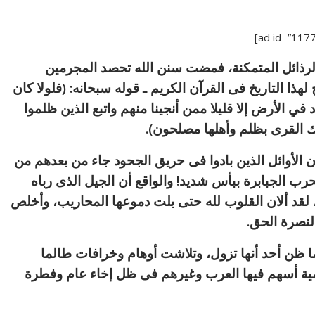
لرذائل المتمكنة، فمضت سنن الله تحصد المجرمين
ذا التاريخ فى القرآن الكريم ـ قوله سبحانه: (فلولا كان
ي الأرض إلا قليلا ممن أنجينا منهم واتبع الذين ظلموا
لك القرى بظلم وأهلها مصلحون).
إن الأوائل الذين بادوا فى حريق الجحود جاء من بعدهم من
رب الجبابرة ببأس شديد! والواقع أن الجيل الذى رباه
 لقد ألان القلوب لله حتى بلت دموعها المحاريب، وأخلص
لنصرة الحق.
ا ظن أحد أنها تزول، وتلاشت أوهام وخرافات طالما
ية أسهم فيها العرب وغيرهم فى ظل إخاء عام وفطرة