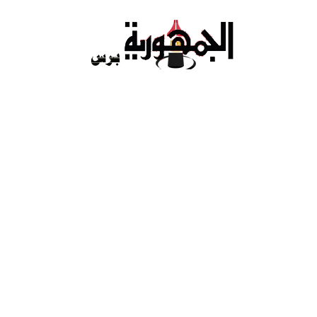
Ski
t
conten