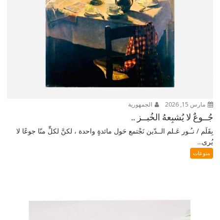
مارس 15, 2026
الجمهورية
جُــوعٌ لا يُشبِعهُ الخُبــز ..
بِقَلَم / نـُـور عَـلم الــدّين نَجْتمع حَول مائدةٍ واحدة ، لكنَّ لكلٍّ منّا جوعًا لا
يُرى...
منوعات