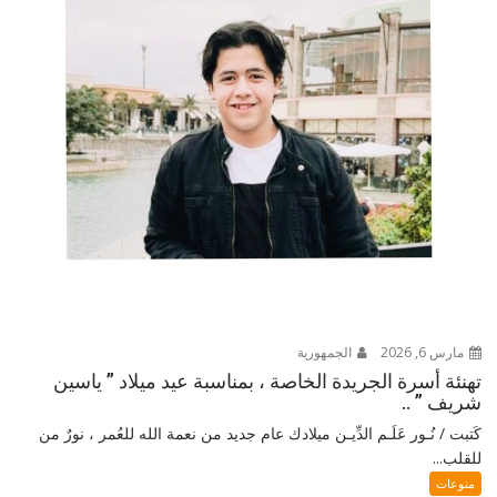
مارس 6, 2026
الجمهورية
تهنئة أسرة الجريدة الخاصة ، بمناسبة عيد ميلاد ” ياسين
شريف ” ..
كَتبت / نُـور عَلَـم الدِّيـن ميلادك عام جديد من نعمة الله للعُمر ، نورٌ من
للقلب...
منوعات