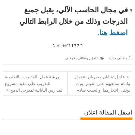
في مجال الحاسب الآلي، يقبل جميع
الدرجات وذلك من خلال الرابط التالي
اضغط هنا.
[ad id=”1177″]
,
وظائف خالية
عاجل
وظائف-الاوقاف
تصفّح
عاجل :شابان مصريان ينتحران
ورشة عمل بالمديريات التعليمية
المقالات
وامام متابعيهم على الفيس بوك
للتدريب على تنفيذ مشروع
يوثقان انتحارهما .والسبب صادم..
المدارس اليابانية لمدربي الدمج
اسفل المقالة اعلان