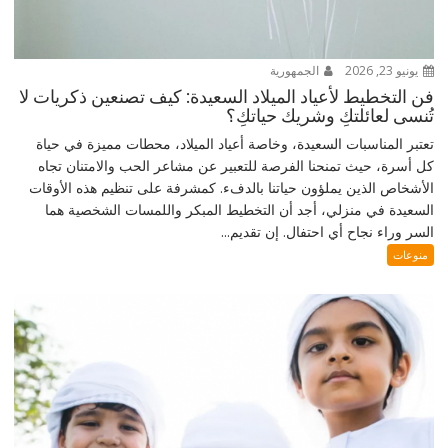
يونيو 23, 2026
الجمهورية
فن التخطيط لأعياد الميلاد السعيدة: كيف تصنعين ذكريات لا
تُنسى لعائلتكِ وشريك حياتكِ؟
تعتبر المناسبات السعيدة، وخاصة أعياد الميلاد، محطات مميزة في حياة
كل أسرة، حيث تمنحنا الفرصة للتعبير عن مشاعر الحب والامتنان تجاه
الأشخاص الذين يملؤون حياتنا بالدفء. كمشرفة على تنظيم هذه الأوقات
السعيدة في منزلي، أجد أن التخطيط المبكر واللمسات الشخصية هما
السر وراء نجاح أي احتفال. إن تقديم...
منوعات