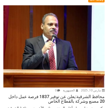
مارس 10, 2025
الجمهورية
0
محافظ الشرقية:يعلن عن توفير 1837 فرصة عمل داخل
20 مصنع وشركة بالقطاع الخاص
كتب-محمود ابومسلم أعلن المهندس حازم الأشموني محافظ الشرقية