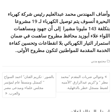
وأضاف المهندس محمد عبدالعليم رئيس شركة كهرباء
البحيرة أنسوف يتم توصيل الكهرباء لـ 19 مشروعا
بتكلفة 143 مليونا
مشيرا إلى أن جهود ومساهمات
اللواء علاء أبوزيد محافظ مطروح ساهمت في ضمان
استمرار التيار الكهربائي بلا انقطاعات وتحسين كفاءة
الخدمة المقدمة للمواطنين لتكون مطروح الأولى..
مجتمع مدني
تصفّح
وتتوالي ضربات المقدم “محمد
بالصور : تكريم الفنان” احمد السواح
المقالات
مطر ” و”كريم عبدالرازق “الأمنيه
” كممثل ومنسقآ عام لمؤتمر
لضبط مسجل خطر بالدقهلية.
مجلس علماء ومبدعى مصر
والعرب.
اسفل المقالة اعلان