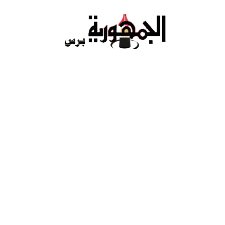
Ski
t
conten