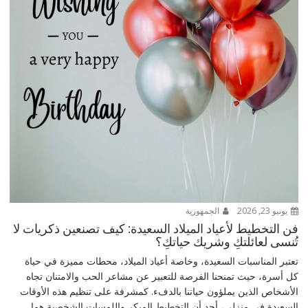
يونيو 23, 2026
الجمهورية
فن التخطيط لأعياد الميلاد السعيدة: كيف تصنعين ذكريات لا
تُنسى لعائلتكِ وشريك حياتكِ؟
تعتبر المناسبات السعيدة، وخاصة أعياد الميلاد، محطات مميزة في حياة
كل أسرة، حيث تمنحنا الفرصة للتعبير عن مشاعر الحب والامتنان تجاه
الأشخاص الذين يملؤون حياتنا بالدفء. كمشرفة على تنظيم هذه الأوقات
السعيدة في منزلي، أجد أن التخطيط المبكر واللمسات الشخصية هما