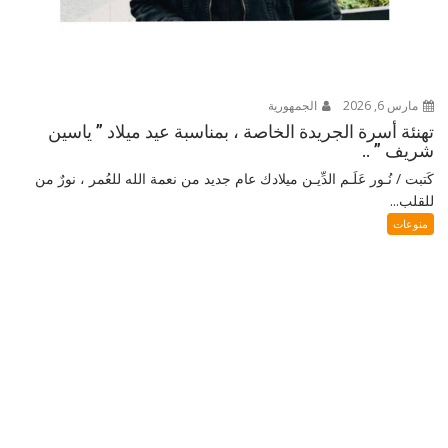
مارس 6, 2026
الجمهورية
تهنئة أسرة الجريدة الخاصة ، بمناسبة عيد ميلاد ” ياسين
شريف ” ..
كَتبت / نُـور عَلَـم الدِّيـن ميلادك عام جديد من نعمة الله للعُمر ، نورٌ من
للقلب...
منوعات