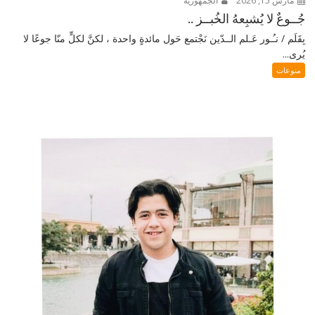
مارس 15, 2026
الجمهورية
جُــوعٌ لا يُشبِعهُ الخُبــز ..
بِقَلَم / نـُـور عَـلم الــدّين نَجْتمع حَول مائدةٍ واحدة ، لكنَّ لكلٍّ منّا جوعًا لا
يُرى...
منوعات