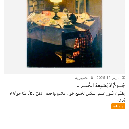
مارس 15, 2026
الجمهورية
جُــوعٌ لا يُشبِعهُ الخُبــز ..
بِقَلَم / نـُـور عَـلم الــدّين نَجْتمع حَول مائدةٍ واحدة ، لكنَّ لكلٍّ منّا جوعًا لا
يُرى...
منوعات