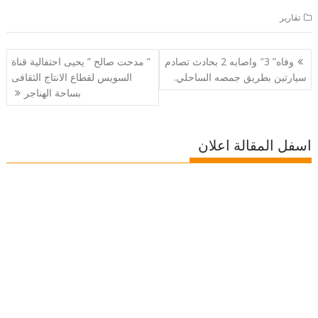
تقارير
تصفّح
وفاه” 3″ واصابه 2 بحادث تصادم
” مدحت صالح ” يحيى احتفالية قناة
المقالات
سيارتين بطريق جمصه الساحلي.
السويس لقطاع الانتاج الثقافى
بساحة الهناجر
اسفل المقالة اعلان