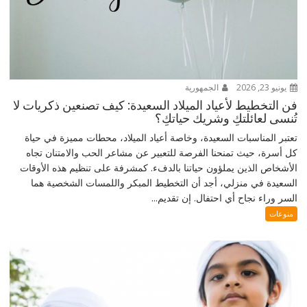
يونيو 23, 2026
الجمهورية
فن التخطيط لأعياد الميلاد السعيدة: كيف تصنعين ذكريات لا
تُنسى لعائلتكِ وشريك حياتكِ؟
تعتبر المناسبات السعيدة، وخاصة أعياد الميلاد، محطات مميزة في حياة
كل أسرة، حيث تمنحنا الفرصة للتعبير عن مشاعر الحب والامتنان تجاه
الأشخاص الذين يملؤون حياتنا بالدفء. كمشرفة على تنظيم هذه الأوقات
السعيدة في منزلي، أجد أن التخطيط المبكر واللمسات الشخصية هما
السر وراء نجاح أي احتفال. إن تقديم...
منوعات