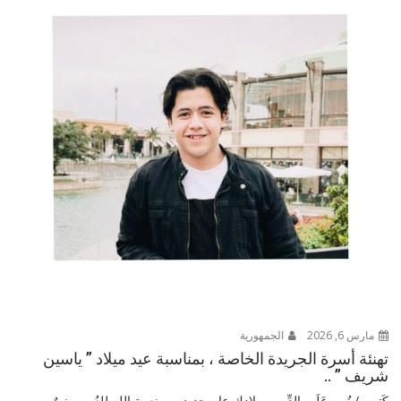
مارس 6, 2026
الجمهورية
تهنئة أسرة الجريدة الخاصة ، بمناسبة عيد ميلاد ” ياسين
شريف ” ..
كَتبت / نُـور عَلَـم الدِّيـن ميلادك عام جديد من نعمة الله للعُمر ، نورٌ من