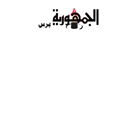
Ski
t
conten