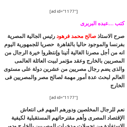
[ad id=”1177″]
كتب ….عبده البربرى
صرح الاستاذ
صالح محمد فرهود
رئيس الجالية المصرية
بفرنسا والموجود حاليا بالقاهرة حصريا للجمهورية اليوم
انه من أجل مصرنا الغالية أتينا وإنتظروا خيرة الرجال من
المصريين بالخارج وعقد مؤتمر لبيت العائلة العالمى
والذى يضم رجال مصريين من عشرين دولة على مستوى
العالم لبحث عدة أمور مهمة لصالح مصر والمصريين فى
الخارج
[ad id=”1177″]
نعم للرجال المخلصين ودورهم المهم فى انتعاش
الإقتصاد المصرى وأهم مقترحاتهم المستقبلية لكيفية
الإستفادة من تحويلات مدخرات المصريين بالخارج ودور