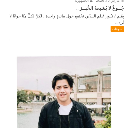
مارس 15, 2026
الجمهورية
جُــوعٌ لا يُشبِعهُ الخُبــز ..
بِقَلَم / نـُـور عَـلم الــدّين نَجْتمع حَول مائدةٍ واحدة ، لكنَّ لكلٍّ منّا جوعًا لا
يُرى...
منوعات