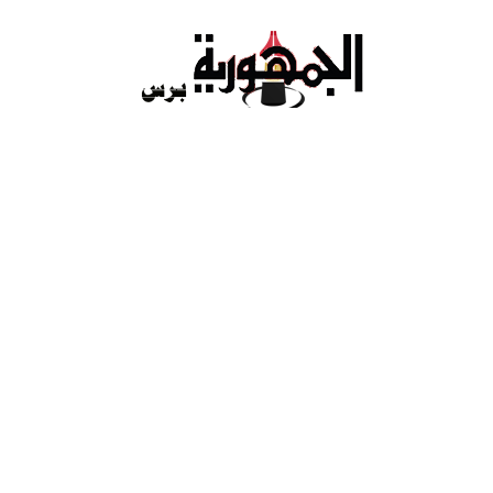
Ski
t
conten