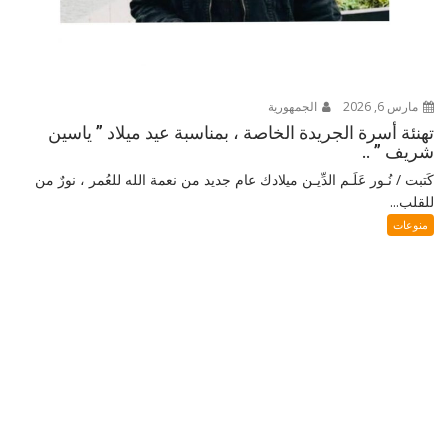
مارس 6, 2026
الجمهورية
تهنئة أسرة الجريدة الخاصة ، بمناسبة عيد ميلاد ” ياسين
شريف ” ..
كَتبت / نُـور عَلَـم الدِّيـن ميلادك عام جديد من نعمة الله للعُمر ، نورٌ من
للقلب...
منوعات