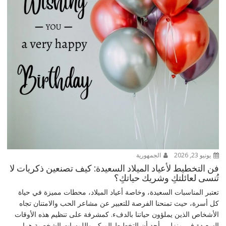
يونيو 23, 2026
الجمهورية
فن التخطيط لأعياد الميلاد السعيدة: كيف تصنعين ذكريات لا
تُنسى لعائلتكِ وشريك حياتكِ؟
تعتبر المناسبات السعيدة، وخاصة أعياد الميلاد، محطات مميزة في حياة
كل أسرة، حيث تمنحنا الفرصة للتعبير عن مشاعر الحب والامتنان تجاه
الأشخاص الذين يملؤون حياتنا بالدفء. كمشرفة على تنظيم هذه الأوقات
السعيدة في منزلي، أجد أن التخطيط المبكر واللمسات الشخصية هما