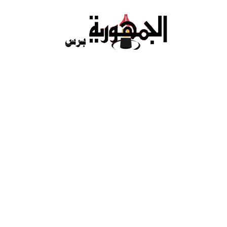
Ski
t
conten