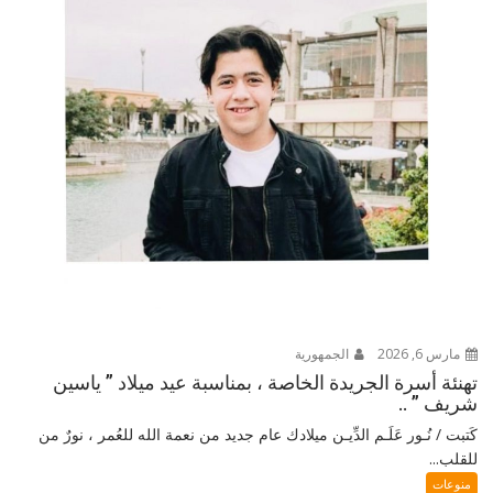
مارس 6, 2026
الجمهورية
تهنئة أسرة الجريدة الخاصة ، بمناسبة عيد ميلاد ” ياسين
شريف ” ..
كَتبت / نُـور عَلَـم الدِّيـن ميلادك عام جديد من نعمة الله للعُمر ، نورٌ من
للقلب...
منوعات