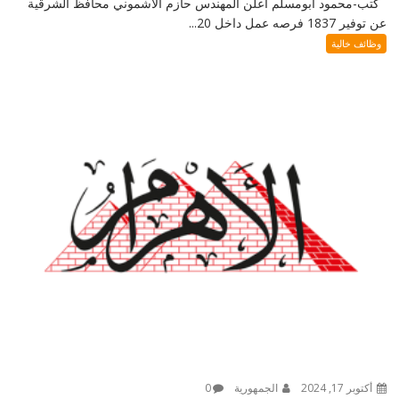
كتب-محمود ابومسلم أعلن المهندس حازم الأشموني محافظ الشرقية
عن توفير 1837 فرصه عمل داخل 20...
وظائف خالية
أكتوبر 17, 2024
الجمهورية
0