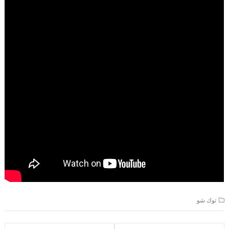
توك شو
تصفّح