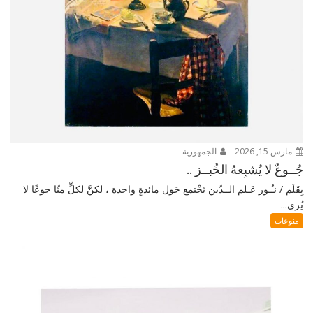
مارس 15, 2026
الجمهورية
جُــوعٌ لا يُشبِعهُ الخُبــز ..
بِقَلَم / نـُـور عَـلم الــدّين نَجْتمع حَول مائدةٍ واحدة ، لكنَّ لكلٍّ منّا جوعًا لا
يُرى...
منوعات