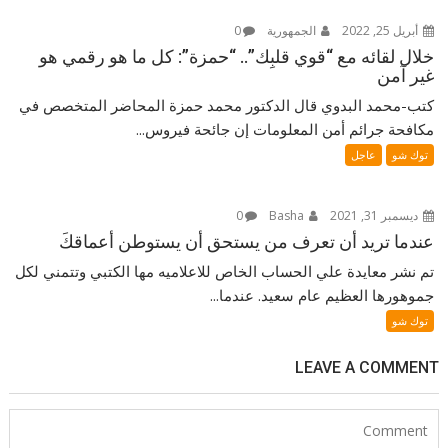
أبريل 25, 2022
الجمهورية
0
خلال لقائه مع “قوي قلبِك”.. “حمزة”: كل ما هو رقمي هو
غير آمن
كتب-محمد البدوي قال الدكتور محمد حمزة المحاضر المتخصص في
مكافحة جرائم أمن المعلومات إن جائحة فيروس...
توك شو
عاجل
ديسمبر 31, 2021
Basha
0
عندما تريد أن تعرف من يستحق أن يستوطن أعماقكَ⁦⁩
‎تم نشر معايدة علي الحساب الخاص للاعلاميه مها الكتبي وتتمني لكل
جموهورها العظيم عام سعيد. عندما...
توك شو
LEAVE A COMMENT