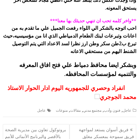
واذا وجدت عكس ذلك ببتعد عنه حتي اعطي مجالا لشخص اخر
يستحق المعونه.
**واخر كلمه تحب ان تنهي حديثك بها معنا***
احب اتوجه بالشكر الي اللواء رفعت الجميل علي ما تقدم به من
اعانات وتبرعات لبنك الطعام الدمياطي الذي انا من مؤسيسيه،
حيث
تبرع ب2طن سكر وطن ارز نظرا لسد الاعداد التي يتم التوصيل
الشنط اليهم من مستحقي الاعانه
وبشكر ايضا محافظ دمياط علي فتح افاق المعرفه
والتنميه لمؤسسات المحافظه.
انفراد وحصري للجمهوريه اليوم ادار الحوار الاستاذ
محمد الجوجري
,
,
,
,
عاجل
فنون وأدب
مجتمع مدني
مقالات
منوعات
عاجل
تصفّح
فريق أسوان يستعد لمواجهة
بروتوكول تعاون بين مديرية الصحة
المقالات
فريق سموحة بمعسكر مغلق
بالأقصر والبرنامج الأنمائى للأمم