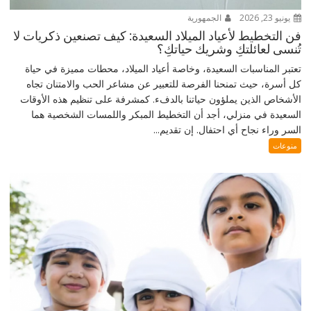
يونيو 23, 2026
الجمهورية
فن التخطيط لأعياد الميلاد السعيدة: كيف تصنعين ذكريات لا
تُنسى لعائلتكِ وشريك حياتكِ؟
تعتبر المناسبات السعيدة، وخاصة أعياد الميلاد، محطات مميزة في حياة
كل أسرة، حيث تمنحنا الفرصة للتعبير عن مشاعر الحب والامتنان تجاه
الأشخاص الذين يملؤون حياتنا بالدفء. كمشرفة على تنظيم هذه الأوقات
السعيدة في منزلي، أجد أن التخطيط المبكر واللمسات الشخصية هما
السر وراء نجاح أي احتفال. إن تقديم...
منوعات