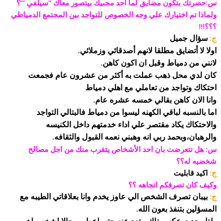
س:حضرتك بتكون مضايق لما أحد محبيك بيتصور معاك ‘‘سيلفي ‘‘‘؟
ولماذا تم اختيارك علي وجه الخصوص للتواجد بين المجتمع الدمياطي
؟؟؟!!!
سؤال جميل
ج:
اولا لا أتضايق مطلقا لانهم أصدقائي وزملائي.
لانني من دمياط وقبل ان اكون كاهن.
كان لدي محل ذهب عملت به أكثر من عشرون عام فجمعت
احتكاك وتواجد من تعاملي مع اهلي دمياط
وانا الان كاهن بقالي خمسه عشره عام.
اما بالنسبه لباقي الكهنه ليسوا من دمياط فالبتالي التواجد
والاحتكاك يكاد مقتصر علي اداء خدمتهم داخل الكنيسه
والرهبان،وبحمد ربي انه وهبني نعمه القبول والثقافه.
س: هل تتعرضت بان احد الأشخاص يتقرب منك من اجل مصالح
شخضيه له؟؟
ج:
اكيد قابليت
وكيف كان تصرفكم اتجاهه ؟؟
بيبان تصرف الشخص الي عاوز يخدم وانا بعلاقاتي الطيبه مع
ج:
المسؤلين بتنفذ بعون الله.