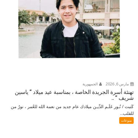
مارس 6, 2026
الجمهورية
تهنئة أسرة الجريدة الخاصة ، بمناسبة عيد ميلاد ” ياسين
شريف ” ..
كَتبت / نُـور عَلَـم الدِّيـن ميلادك عام جديد من نعمة الله للعُمر ، نورٌ من
للقلب...
منوعات