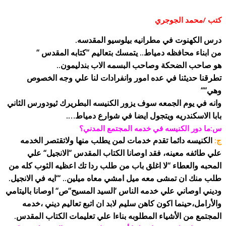
كتب /محمد الجوجري
درس الكهنوت في مطرانيه بيلوسيو المقدسه.
من ابناء محافظه دمياط.. يتمسك بتعاليم ‘‘كتابه المقدس ‘‘
هو صاحب الضحكة وصاحب البسمه الاب بندليمون..
تطرقنا حديثنا في عده امور وانفرادات لنا علي وجه الخصوص
وهي‘‘‘‘
وانه في يوم الجمعه سوف يزور الكنيسه البطريرك ثيودورس الثاني
بابا الاسكندريه ويتجول ايضا في شوارع دمياط….
س:ما دور الكنيسه في خدمه المجتمع المدني؟
لكنيسه دائما تقدم خدمات لمن يطلب منها ولاتقتصر الخدمه
ج:
ا
علي طائفه معينه، فقد اوصانا الكتاب المقدس ‘‘الانجيل‘‘ علي
المحبه والعطاء ‘‘لا اغلق باب من طلب ردا تك اعظيه الثوب كله من
طلب منك ان تمشى معه ميل امشي معاه ميلين.. ‘‘‘ايه في الانجيل.
وديني اوصاني علي خدمه الناس ‘السيد المسيح‘‘ص‘‘ اوصانا باليتامي
والأرامل،حينما اكون كاهن سليم لابد ان اتبع تعاليم ديني ،خدمه
المجتمع من الأشياء المطلوبه بناءا علي تعليمات الكتاب المقدس.