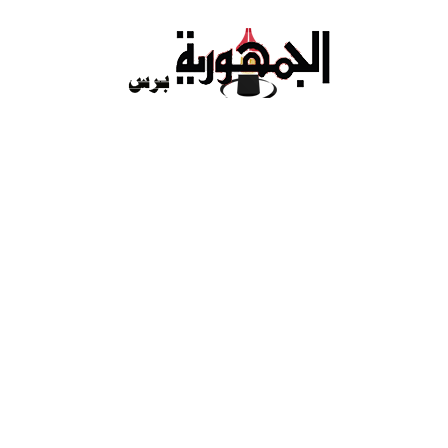
Ski
t
conten