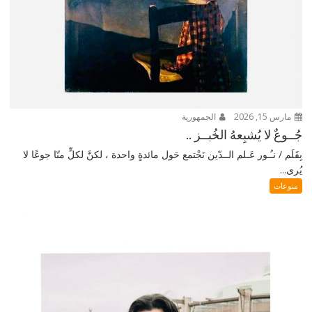
مارس 15, 2026
الجمهورية
جُــوعٌ لا يُشبِعهُ الخُبــز ..
بِقَلَم / نـُـور عَـلم الــدّين نَجْتمع حَول مائدةٍ واحدة ، لكنَّ لكلٍّ منّا جوعًا لا
يُرى...
منوعات