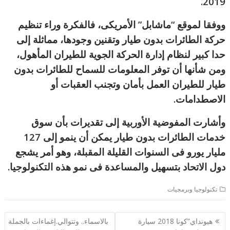
2019.
ووفقا لموقع “ماشابل” الأمريكى، فالفكرة وراء تنظيم
حركة الطائرات بدون طيار وتقنين وجودها، مماثلة إلى
حدا كبير لنظام إدارة الحركة الجوية للطيران المأهول،
ومن شأنها أن توفر المعلومات للسماح للطائرات بدون
طيار للطيران العمل بأمان وتجنب العقبات أو
الاصطدامات.
وأشارت المفوضية الأوربية إلى تقديرات بأن سوق
خدمات الطائرات بدون طيار يمكن أن ينمو إلى 127
مليار يورو فى السنوات القليلة المقبلة، وهو أمر يشجع
دول الاتحاد بتسهيل والمساعدة فى نمو هذه التكنولوجيا.
تكنولوجيا وبرمجيات
تصفّح
هيونداي”كونا 2018 سيارة
بالاسماء.. وتتوالي.إغماءات بالجملة