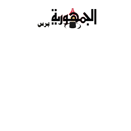
Ski
t
conten