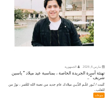
مارس 6, 2026
الجمهورية
تهنئة أسرة الجريدة الخاصة ، بمناسبة عيد ميلاد ” ياسين
شريف ” ..
كَتبت / نُـور عَلَـم الدِّيـن ميلادك عام جديد من نعمة الله للعُمر ، نورٌ من
للقلب...
منوعات