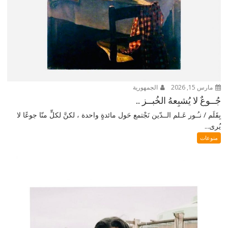
مارس 15, 2026
الجمهورية
جُــوعٌ لا يُشبِعهُ الخُبــز ..
بِقَلَم / نـُـور عَـلم الــدّين نَجْتمع حَول مائدةٍ واحدة ، لكنَّ لكلٍّ منّا جوعًا لا
يُرى...
منوعات