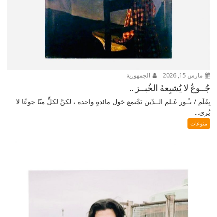
مارس 15, 2026
الجمهورية
جُــوعٌ لا يُشبِعهُ الخُبــز ..
بِقَلَم / نـُـور عَـلم الــدّين نَجْتمع حَول مائدةٍ واحدة ، لكنَّ لكلٍّ منّا جوعًا لا
يُرى...
منوعات