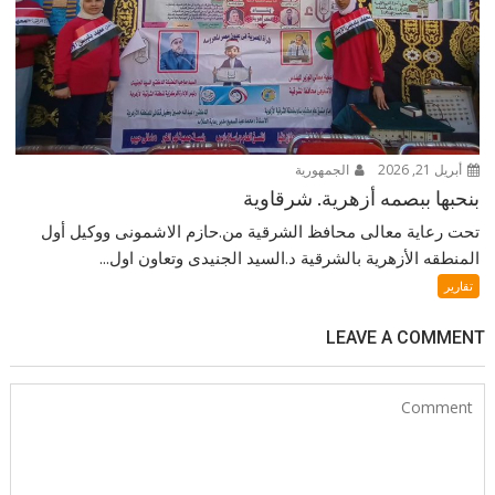
أبريل 21, 2026
الجمهورية
بنحبها ببصمه أزهرية. شرقاوية
تحت رعاية معالى محافظ الشرقية من.حازم الاشمونى ووكيل أول
المنطقه الأزهرية بالشرقية د.السيد الجنيدى وتعاون اول...
تقارير
LEAVE A COMMENT