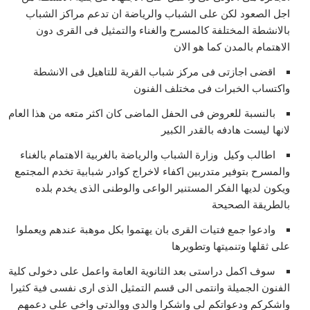
اجل الصعود لكن على الشباب والرياضة ان تدعم مراكز الشباب
بالانشطة المختلفة كالمسرح والغناء والتمثيل فى القرى دون
الاهتمام بالمدن كما هو الان
اقضى اجازتى فى مركز شباب القرية للتاهيل فى الانشطة
واكتساب الخبرات فى مختلف الفنون
بالنسبة للعروض فى الحفل الماضى كان اكثر متعه من هذا العام
لانها ليست هادفه بالقدر الكبير
اطالب وكيل وزارة الشباب والرياضة بالغربية الاهتمام بالغناء
والمسرح بتوفير متدربين اكفاء لاخراج كوادر شبابية تخدم المجتمع
ويكون لديها الفكر المستنير الواعى والوطنى الذى يخدم بلده
بالطريقة الصحيحة
وادعوا جمع فتيات القرى بان يهتموا بكل موهبة عندهم ويعملوا
على ثقلها وتنميتها وتطويرها
سوف اكمل دراستى بعد الثانوية العامة واعمل على دخولى كلية
الفنون الجميلة وانتمى الى قسم التمثيل الذى ارى نفسى فية كثيرا
واشكركم ودعواتكم لى واشكرا والدى ووالدتى واخى على دعمهم