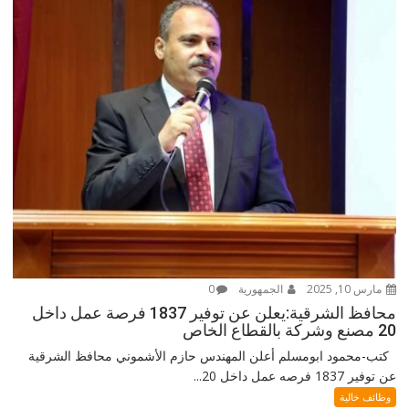
مارس 10, 2025
الجمهورية
0
محافظ الشرقية:يعلن عن توفير 1837 فرصة عمل داخل
20 مصنع وشركة بالقطاع الخاص
كتب-محمود ابومسلم أعلن المهندس حازم الأشموني محافظ الشرقية
عن توفير 1837 فرصه عمل داخل 20...
وظائف خالية