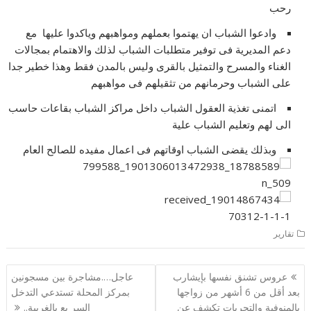
رحب
وادعوا الشباب ان يهتموا بعملهم ومواهبهم وياكدوا عليها مع
دعم المديرية فى توفير متطلبات الشباب لذلك والاهتمام بمجالات
الغناء والمسرح والتمثيل بالقرى وليس بالمدن فقط وهذا خطير جدا
على الشباب وحرمانهم من تثقيلهم فى مواهبهم
اتمنى تغذية العقول الشباب داخل مراكز الشباب بقاعات حاسب
الى لهم وتعليم الشباب علية
وبذلك يقضى الشباب اوقاتهم فى اعمال مفيده للصالح العام
تقارير
تصفّح
عروس تشنق نفسها بإيشارب
عاجل….مشاجرة بين مسجونين
المقالات
بعد أقل من 6 أشهر من زواجها
بمركز المحلة تستدعي التدخل
بالمنوفية والتحريات تكشف عن
السر يع بالغربية..