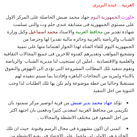
الغربية …عبده البربرى
حاورت
الجمهورية اليوم
جهاد محمد ضبش الحاصلة على المركز الاول
على مستوى الجمهورية فى مسابقة عندى حلم وت والتى تسلمت
شهادة تقدير من
محافظ الغربية
والاستاذ
محمد اسماعيل
وكيل وزارة
الشباب والرياضة بالغربية وجائزه مالية تقديرا لها وحرصا من
الجمهورية اليوم للقاء الفتاه لهذا الحوار اهتماما منها على تنمية
وتشجيع المواهب وتقديرهم كقدوة للاخرين فى جميع المجالات الثقافية
والعلمية والاقتصادية …املين ان تستجيب لنا مديرية الشباب والرياضة
وتقوم بتنفيذ تلك المطالب المشروعة التى تؤدى الى النهوض والتفوق
بالابناء ولمزيد من النجاحات الباهره وافادتنا بما سيتم تنفيذه لهم
مستقبلا وحاليا من خطة موضوعة ولم تكن بها تلك الطلبات لذا وجب
التنوية من اجل التنفيذ
تؤكد
جهاد محمد بدير ضبش
من قرية ابوصير مركز سمنود بان
تكريمى من محافظ الغربية اسعدنى كثيرا ودفعنى بان اجتهد اكثر
من اجل الصعود فى مختلف الانشطة والمجالات ..
اتمنى ان اكون مشهورة فى مجال الرسم وفنونة حيث ان تلك
الجائزة هى الاولى لى واعمل على الاجتهاد فى بقية الانشطة من