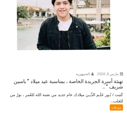
مارس 6, 2026
الجمهورية
تهنئة أسرة الجريدة الخاصة ، بمناسبة عيد ميلاد ” ياسين
شريف ” ..
كَتبت / نُـور عَلَـم الدِّيـن ميلادك عام جديد من نعمة الله للعُمر ، نورٌ من
للقلب...
منوعات