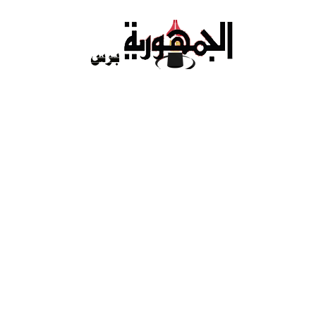
Ski
t
conten