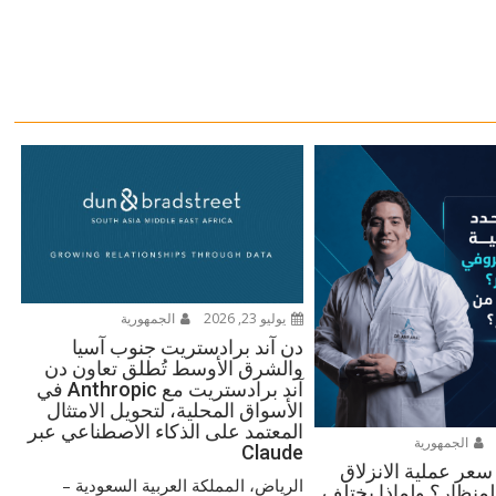
يوليو 23, 2026
الجمهورية
دن آند برادستريت جنوب آسيا
والشرق الأوسط تُطلق تعاون دن
آند برادستريت مع Anthropic في
الأسواق المحلية، لتحويل الامتثال
المعتمد على الذكاء الاصطناعي عبر
الجمهورية
Claude
سعر عملية الانزلاق
الرياض، المملكة العربية السعودية –
منظار؟ ولماذا يختلف