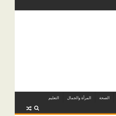
ريين وأبرز المشروعات
دينا أبو ضيف تتألق في مهرجان الصخرة الدو
الصحة
المرأة والجمال
التعليم