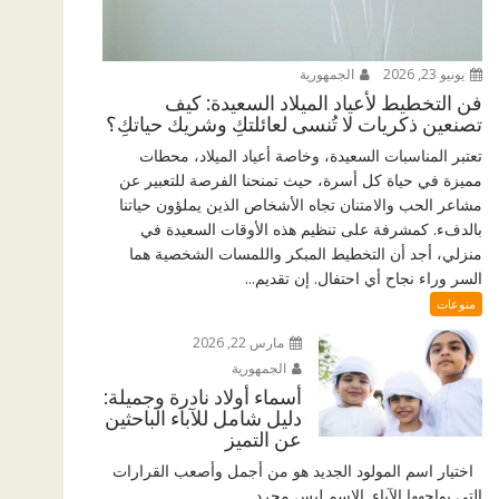
يونيو 23, 2026
الجمهورية
فن التخطيط لأعياد الميلاد السعيدة: كيف
تصنعين ذكريات لا تُنسى لعائلتكِ وشريك حياتكِ؟
تعتبر المناسبات السعيدة، وخاصة أعياد الميلاد، محطات
مميزة في حياة كل أسرة، حيث تمنحنا الفرصة للتعبير عن
مشاعر الحب والامتنان تجاه الأشخاص الذين يملؤون حياتنا
بالدفء. كمشرفة على تنظيم هذه الأوقات السعيدة في
منزلي، أجد أن التخطيط المبكر واللمسات الشخصية هما
السر وراء نجاح أي احتفال. إن تقديم...
منوعات
مارس 22, 2026
الجمهورية
أسماء أولاد نادرة وجميلة:
دليل شامل للآباء الباحثين
عن التميز
اختيار اسم المولود الجديد هو من أجمل وأصعب القرارات
التي يواجهها الآباء. الاسم ليس مجرد...