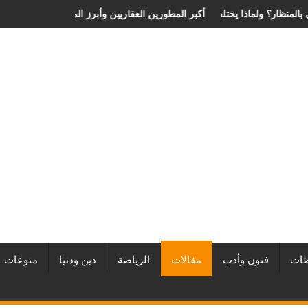
 الانزلاق الغضروفي بالمنظار؟ ولماذا يختلف من مريض لآخر؟
أفضل شركات التطوير العقاري في مصر من URE | أكبر المطورين العقا
ات
فنون وأدب
مقالات
الرياضة
دين ودنيا
منوعات