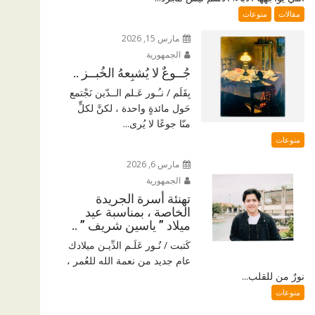
مقالات
منوعات
مارس 15, 2026
الجمهورية
جُــوعٌ لا يُشبِعهُ الخُبــز ..
بِقَلَم / نـُـور عَـلم الــدّين نَجْتمع
حَول مائدةٍ واحدة ، لكنَّ لكلٍّ
منّا جوعًا لا يُرى...
منوعات
مارس 6, 2026
الجمهورية
تهنئة أسرة الجريدة
الخاصة ، بمناسبة عيد
ميلاد ” ياسين شريف ” ..
كَتبت / نُـور عَلَـم الدِّيـن ميلادك
عام جديد من نعمة الله للعُمر ،
نورٌ من للقلب...
منوعات