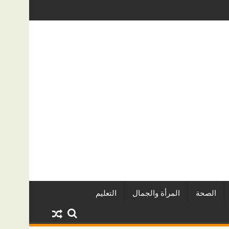
المطورين العقاريين وأبرز المشروعات
دينا أبو ضيف تتألق في مهرجان الصخ
الصحة
المرأة والجمال
التعليم