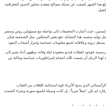
مطلع هذا الشهر كشفت عن شبكة مصالح معقدة تتجاوز الحدود الجغرافية،
قيل.
عبه إبستين، حيث أشارت التحقيقات إلى تواصله مع مسؤولين روس وسفير
قبل توليه منصبه. هذا التشابك دفع بعض المحللين، مثل الصحفية فيكي
يستغل ثروته وعلاقاته لجمع معلومات حساسة وابتزاز أصحاب النفوذ.
لرسمية. فوجود لقطات فيديو مفقودة ليلة وفاته، وظهور أدلة تشير إلى
د لهذا الرجل أن يصمت للأبد لحماية إمبراطوريات سياسية ومالية من
رأسمالي الذي يمنح الأثرياء قوة استثنائية للإفلات من العقاب.
د لم تكن “عملاً خيرياً”، بل كانت وسيلة لتلميع صورته وشراء الصمت
ر في واشنطن ولندن وباريس.