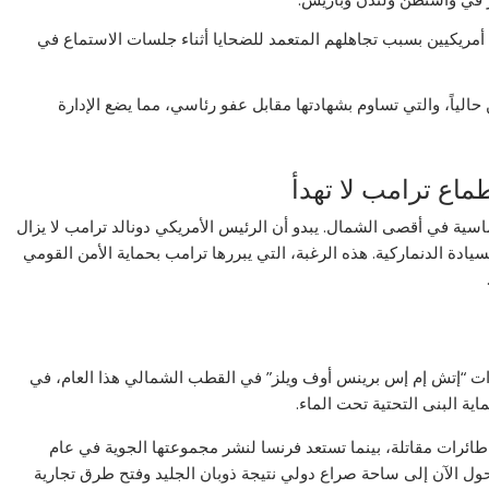
أمريكيين بسبب تجاهلهم المتعمد للضحايا أثناء جلسات الاستماع في
الياً، والتي تساوم بشهادتها مقابل عفو رئاسي، مما يضع الإدارة
اع ترامب لا تهدأ
وماسية في أقصى الشمال. يبدو أن الرئيس الأمريكي دونالد ترامب لا يزال
سيادة الدنماركية. هذه الرغبة، التي يبررها ترامب بحماية الأمن القومي
رات “إتش إم إس برينس أوف ويلز” في القطب الشمالي هذا العام، في
 البنى التحتية تحت الماء.
طائرات مقاتلة، بينما تستعد فرنسا لنشر مجموعتها الجوية في عام
يتحول الآن إلى ساحة صراع دولي نتيجة ذوبان الجليد وفتح طرق تجارية