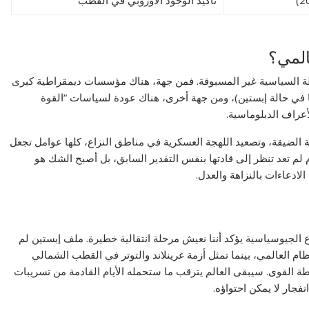
تأكيد الوجود الأوروبي في القطب
المي؟
ولة السياسية غير المسبوقة. فمن جهة، هناك مؤسسات ديمقراطية كبرى
 في حالة إبستين)، ومن جهة أخرى، هناك عودة لسياسات “القوة
أعراف الدبلوماسية.
 الضيقة، وتصعيد اللهجة العسكرية في مناطق النزاع، كلها عوامل تجعل
م لم تعد تنظر إلى قادتها بنفس التقدير السابق، بل أصبح الشك هو
ادعاءات بالنزاهة والعدل.
 الجيوسياسية يؤكد أننا نعيش مرحلة انتقالية خطيرة. ملف إبستين لم
م العالمي، بينما تمثل أزمة غرينلاند والتوتر في القطب الشمالي
ة القوى. سيبقى العالم يترقب ما ستحمله الأيام القادمة من تسريبات
جار لا يمكن احتواؤه.