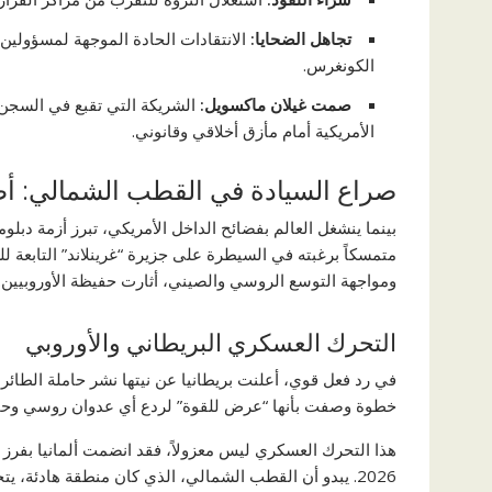
تجاهل الضحايا:
الانتقادات الحادة الموجهة لمسؤولين 
الكونغرس.
صمت غيلان ماكسويل:
الشريكة التي تقبع في السجن ح
الأمريكية أمام مأزق أخلاقي وقانوني.
صراع السيادة في القطب الشمالي: أطم
بينما ينشغل العالم بفضائح الداخل الأمريكي، تبرز أزمة دبل
متمسكاً برغبته في السيطرة على جزيرة “غرينلاند” التابعة لل
ومواجهة التوسع الروسي والصيني، أثارت حفيظة الأوروبيين.
التحرك العسكري البريطاني والأوروبي
في رد فعل قوي، أعلنت بريطانيا عن نيتها نشر حاملة الطائ
خطوة وصفت بأنها “عرض للقوة” لردع أي عدوان روسي وحماية
هذا التحرك العسكري ليس معزولاً، فقد انضمت ألمانيا بفرز 
2026. يبدو أن القطب الشمالي، الذي كان منطقة هادئة، 