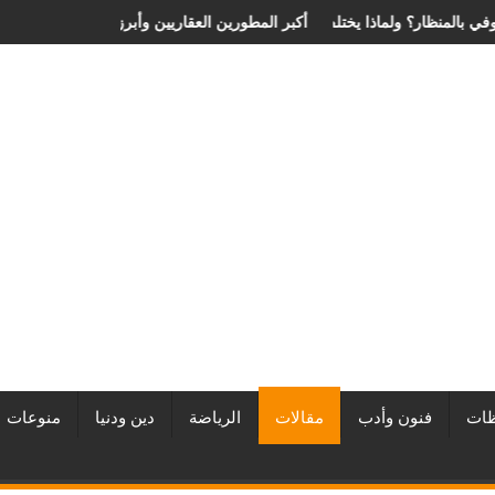
ر عملية الانزلاق الغضروفي بالمنظار؟ ولماذا يختلف من مريض لآخر؟
أفضل شركات التطوير العقاري في مصر من URE | أكبر 
ات
فنون وأدب
مقالات
الرياضة
دين ودنيا
منوعات