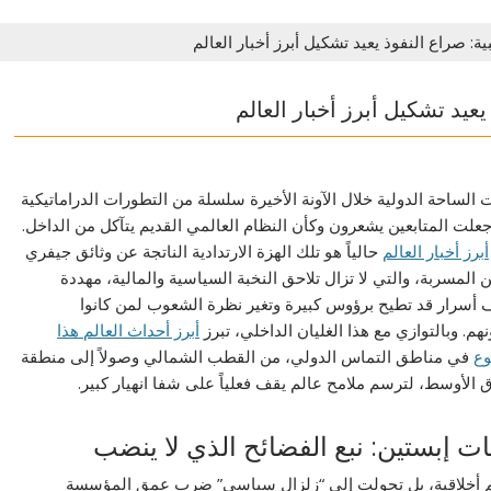
ة: صراع النفوذ يعيد تشكيل أبرز أخبار العالم
عيد تشكيل أبرز أخبار العالم
الساحة الدولية خلال الآونة الأخيرة سلسلة من التطورات الدراماتيكية
جعلت المتابعين يشعرون وكأن النظام العالمي القديم يتآكل من الداخل.
أبرز أخبار العالم
حالياً هو تلك الهزة الارتدادية الناتجة عن وثائق جيفري
 المسربة، والتي لا تزال تلاحق النخبة السياسية والمالية، مهددة
أسرار قد تطيح برؤوس كبيرة وتغير نظرة الشعوب لمن كانوا
هم. وبالتوازي مع هذا الغليان الداخلي، تبرز
أبرز أحداث العالم هذا
وع
في مناطق التماس الدولي، من القطب الشمالي وصولاً إلى منطقة
 الأوسط، لترسم ملامح عالم يقف فعلياً على شفا انهيار كبير.
ت إبستين: نبع الفضائح الذي لا ينضب
ئم أخلاقية، بل تحولت إلى “زلزال سياسي” ضرب عمق المؤسسة