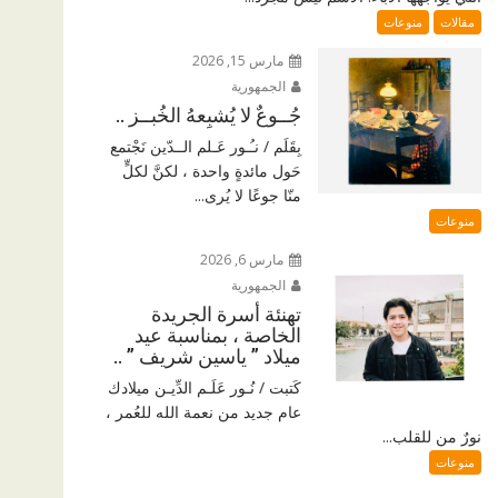
مقالات
منوعات
مارس 15, 2026
الجمهورية
جُــوعٌ لا يُشبِعهُ الخُبــز ..
بِقَلَم / نـُـور عَـلم الــدّين نَجْتمع
حَول مائدةٍ واحدة ، لكنَّ لكلٍّ
منّا جوعًا لا يُرى...
منوعات
مارس 6, 2026
الجمهورية
تهنئة أسرة الجريدة
الخاصة ، بمناسبة عيد
ميلاد ” ياسين شريف ” ..
كَتبت / نُـور عَلَـم الدِّيـن ميلادك
عام جديد من نعمة الله للعُمر ،
نورٌ من للقلب...
منوعات