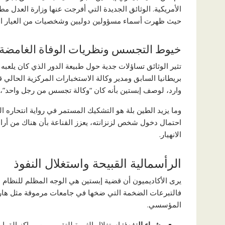
الأمريكية. الوثائق الجديدة التي أفرجت عنها وزارة العدل 
حيث ظهرت أسماء مسؤولين دوليين وشخصيات من العيار الث
خيوط التجسس ونظريات الوفاة الغامضة
تثير الوثائق تساؤلات جدية حول طبيعة الدور الذي كان يل
بريطانيا السابق ومدير وكالة الاستخبارات المركزية الحالي 
وارد، لوصف إبستين بأنه كان “وكالة تجسس من رجل واحد”، 
وما يزيد الطين بلة هو التشكيك المستمر في رواية انتحاره ا
احتمال دخول شخص لزنزانته، يعزز القناعة بأن هناك من أرا
الانهيار.
الرأسمالية القبيحة واستغلال النفوذ
يرى الأكاديميون أن قضية إبستين هي الوجه المظلم للنظام ال
فالتبرعات الضخمة التي ضخها في جامعات مرموقة مثل هارفار
المؤسسي.
شراء النفوذ:
استغلال الثروة للتقرب من مراكز القرا