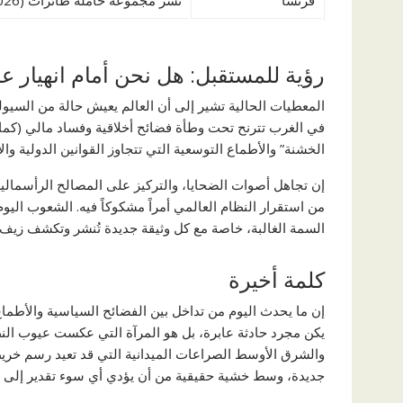
فرنسا
نشر مجموعة حاملة طائرات (2026)
رؤية للمستقبل: هل نحن أمام انهيار ع
المعطيات الحالية تشير إلى أن العالم يعيش حالة من السي
في الغرب تترنح تحت وطأة فضائح أخلاقية وفساد مالي (كما
الخشنة” والأطماع التوسعية التي تتجاوز القوانين الدولية وال
إن تجاهل أصوات الضحايا، والتركيز على المصالح الرأسمالية
من استقرار النظام العالمي أمراً مشكوكاً فيه. الشعوب اليو
السمة الغالبة، خاصة مع كل وثيقة جديدة تُنشر وتكشف زيف ال
كلمة أخيرة
إن ما يحدث اليوم من تداخل بين الفضائح السياسية والأطماع
يكن مجرد حادثة عابرة، بل هو المرآة التي عكست عيوب النظا
والشرق الأوسط الصراعات الميدانية التي قد تعيد رسم خريط
جديدة، وسط خشية حقيقية من أن يؤدي أي سوء تقدير إلى انف