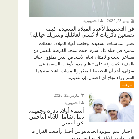
يونيو 23, 2026
الجمهورية
فن التخطيط لأعياد الميلاد السعيدة: كيف
تصنعين ذكريات لا تُنسى لعائلتكِ وشريك حياتكِ؟
تعتبر المناسبات السعيدة، وخاصة أعياد الميلاد، محطات
مميزة في حياة كل أسرة، حيث تمنحنا الفرصة للتعبير عن
مشاعر الحب والامتنان تجاه الأشخاص الذين يملؤون حياتنا
بالدفء. كمشرفة على تنظيم هذه الأوقات السعيدة في
منزلي، أجد أن التخطيط المبكر واللمسات الشخصية هما
السر وراء نجاح أي احتفال. إن تقديم...
منوعات
مارس 22, 2026
الجمهورية
أسماء أولاد نادرة وجميلة:
دليل شامل للآباء الباحثين
عن التميز
اختيار اسم المولود الجديد هو من أجمل وأصعب القرارات
التي يواجهها الآباء. الاسم ليس مجرد...