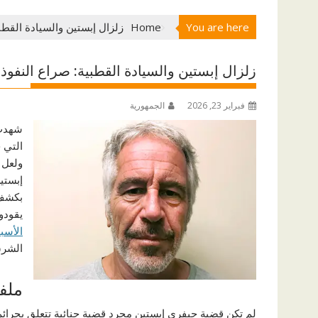
You are here
Home
زلزال إبستين والسيادة القطبي
زلزال إبستين والسيادة القطبية: صراع النفوذ ي
فبراير 23, 2026
الجمهورية
شهدت 
التي 
ولعل
إبستين
بكشف 
يقودون
الأسب
الشرق
ملفا
لم تكن قضية جيفري إبستين مجرد قضية جنائية تتعلق بجرا