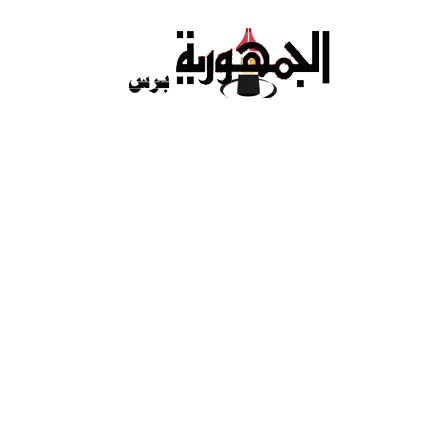
Ski
t
conten