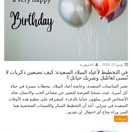
يونيو 23, 2026
الجمهورية
فن التخطيط لأعياد الميلاد السعيدة: كيف تصنعين ذكريات لا
تُنسى لعائلتكِ وشريك حياتكِ؟
تعتبر المناسبات السعيدة، وخاصة أعياد الميلاد، محطات مميزة في حياة
كل أسرة، حيث تمنحنا الفرصة للتعبير عن مشاعر الحب والامتنان تجاه
الأشخاص الذين يملؤون حياتنا بالدفء. كمشرفة على تنظيم هذه الأوقات
السعيدة في منزلي، أجد أن التخطيط المبكر واللمسات الشخصية هما
السر وراء نجاح أي احتفال. إن تقديم...
منوعات