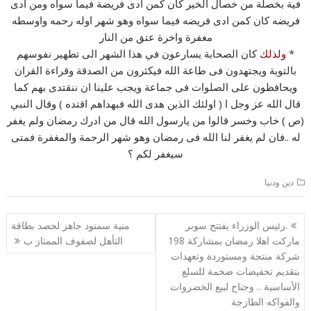
فية بخصلة من خصال الخير كان كمن ادى فريضة فيما سواه ومن ادى
فريضه كان كمن ادى فريضه فيما سواه وهو شهر اوله رحمه واوسطه
مغفرة واخرة عتق من النار
*
ولذلك
كان الصحابة يسارعون في هذا الشهر الى تطهير نفوسهم
بالتوبة ويجتهدون فى طاعة الله فيكثرون من الصدقة وقراءة القران
ويحافظون على الصلوات فى جماعة ويجب علينا ان ننقتدى بهم كما
قال الله عز وجل ا ( اولئك الذين هدى الله فبهداهم اقتده ) وقال النبي
(ص ) خاب وخسر قالوا من يارسول الله قال من ادرك رمضان ولم يغفر
له ..فان لم يغفر لنا الله فى رمضان وهو شهر الرحمة والمغفرة فمتى
سيغفر لكم ؟
دين ودنيا
تصفّح
.رئيس الوزراء يفتتح سوبر
منية سمنود جاهز لحصد بطاقة
المقالات
ماركت اهلا رمضان بمشاركة 198
التأهل لصفوف الممتاز ب
شركة منتجة ومستوردة وتعهدات
بتقديم تخفيضات ضخمة للسلع
الأساسية .. وجناح لبيع الخضروات
والفواكه الطازجة