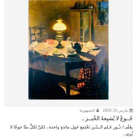
مارس 15, 2026
الجمهورية
جُــوعٌ لا يُشبِعهُ الخُبــز ..
بِقَلَم / نـُـور عَـلم الــدّين نَجْتمع حَول مائدةٍ واحدة ، لكنَّ لكلٍّ منّا جوعًا لا
يُرى...