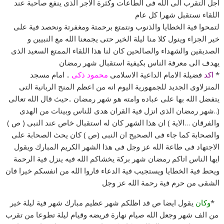
اجل التقرب الى الله فى الطاعات وكثرة الاجر الذى ينفع صاحبة عند
اللقاء نستقبل شهرا كل عام
لتمحوا فية الخطايا والذنوب ونتمتع برحمتة ومغفرتة ونحصد فية على
خير الجزاء وينول كلا منا ليلة الخير حتى يجمعنا الله مع النبيين و
الصديقين والشهداء والصالحين كان لنا هذا اللقاء الممتع السعيد الذى
يهدف الى معرفة الناس بكيفية استقبال شهر رمضان
*
اكد
فضيلة الامام الداعية الاسلامى
محمود ذكى
.. امام مسجد
المنزلاوى الجديد للجمهورية اليوم انه من اعظم المنح الربانية التى
يتفضل الله بها على عباده وامته هو شهر رمضان ..حيث قال الله تعالى
(..شهر رمضان الذى انزل فية القران هدى للناس وبينات من الهدى
والفرقان …الاية ) ان هذا الشهر كان له استقبال خاص عند النبى ( ص )
والصحابة كما جاء فى الصحيح ان النبى (ص ) كان يحث الصحابة على
الاجتهاد فى طاعة الله عز وجل فى هذا الشهر الكريم المبارك ويقول
ايها الناس اتاكم رمضان شهر بركة يخشاكم الله فيه ينزل فية الرحمة
ويحط فية الخطايا ويستجيب فية الدعاء فاروا الله من انفسكم خيرا فان
الشقى من حرم فية رحمة الله عز وجل
*
وكان
يقول ايضا ص قد اظلكم شهر عظيم مبارك شهر فية ليلة خير
من الف شهر وجعل الله صيام نهارة فريضه وقيام ليلة تطوعا من تقرب