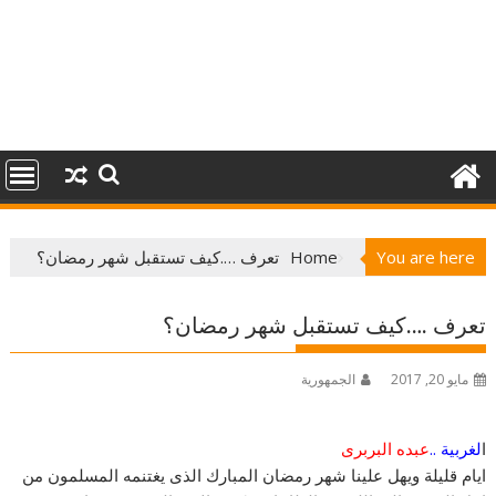
You are here
Home
تعرف ….كيف تستقبل شهر رمضان؟
تعرف ….كيف تستقبل شهر رمضان؟
مايو 20, 2017
الجمهورية
ا
لغربية .
.
عبده البربرى
ايام قليلة ويهل علينا شهر رمضان المبارك الذى يغتنمه المسلمون من