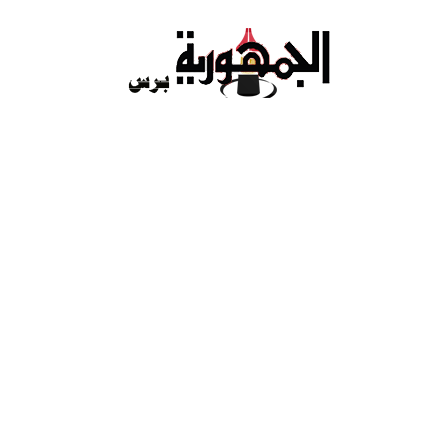
Ski
t
conten