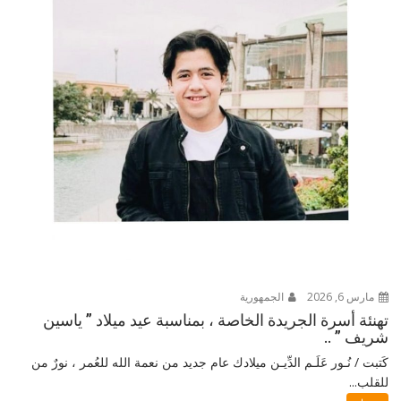
مارس 6, 2026
الجمهورية
تهنئة أسرة الجريدة الخاصة ، بمناسبة عيد ميلاد ” ياسين
شريف ” ..
كَتبت / نُـور عَلَـم الدِّيـن ميلادك عام جديد من نعمة الله للعُمر ، نورٌ من
للقلب...