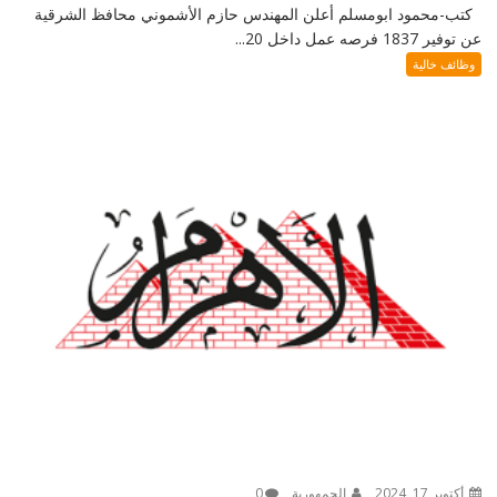
كتب-محمود ابومسلم أعلن المهندس حازم الأشموني محافظ الشرقية
عن توفير 1837 فرصه عمل داخل 20...
وظائف خالية
أكتوبر 17, 2024
الجمهورية
0