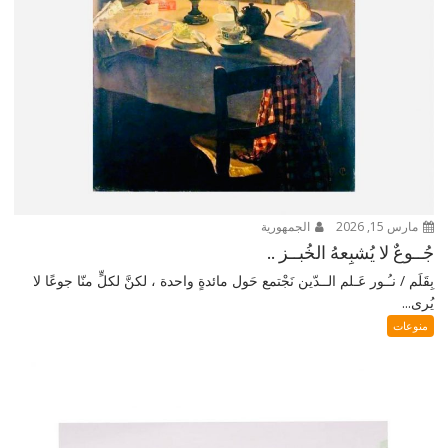
مارس 15, 2026
الجمهورية
جُــوعٌ لا يُشبِعهُ الخُبــز ..
بِقَلَم / نـُـور عَـلم الــدّين نَجْتمع حَول مائدةٍ واحدة ، لكنَّ لكلٍّ منّا جوعًا لا
يُرى...
منوعات