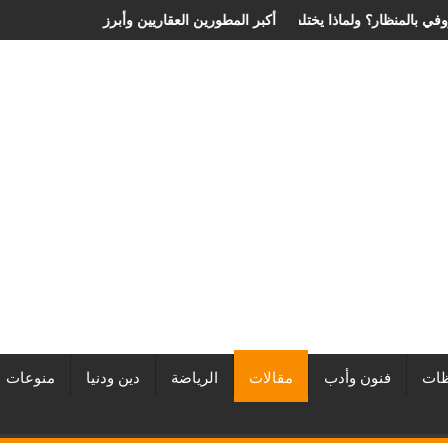
عر عملية الانزلاق الغضروفي بالمنظار؟ ولماذا يختلف من مريض لآخر؟
أفضل شركات التطوير العقاري في مصر من URE | أكب
ات
فنون وأدب
مقالات
الرياضة
دين ودنيا
منوعات