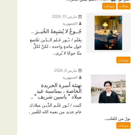
مقالات
منوعات
مارس 15, 2026
الجمهورية
جُــوعٌ لا يُشبِعهُ الخُبــز ..
بِقَلَم / نـُـور عَـلم الــدّين نَجْتمع
حَول مائدةٍ واحدة ، لكنَّ لكلٍّ
منّا جوعًا لا يُرى...
منوعات
مارس 6, 2026
الجمهورية
تهنئة أسرة الجريدة
الخاصة ، بمناسبة عيد
ميلاد ” ياسين شريف ” ..
كَتبت / نُـور عَلَـم الدِّيـن ميلادك
عام جديد من نعمة الله للعُمر ،
نورٌ من للقلب...
منوعات