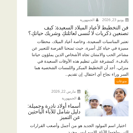
يونيو 23, 2026
الجمهورية
فن التخطيط لأعياد الميلاد السعيدة: كيف
تصنعين ذكريات لا تُنسى لعائلتكِ وشريك حياتكِ؟
تعتبر المناسبات السعيدة، وخاصة أعياد الميلاد، محطات
مميزة في حياة كل أسرة، حيث تمنحنا الفرصة للتعبير عن
مشاعر الحب والامتنان تجاه الأشخاص الذين يملؤون حياتنا
بالدفء. كمشرفة على تنظيم هذه الأوقات السعيدة في
منزلي، أجد أن التخطيط المبكر واللمسات الشخصية هما
السر وراء نجاح أي احتفال. إن تقديم...
منوعات
مارس 22, 2026
الجمهورية
أسماء أولاد نادرة وجميلة:
دليل شامل للآباء الباحثين
عن التميز
اختيار اسم المولود الجديد هو من أجمل وأصعب القرارات
التي يواجهها الآباء. الاسم ليس مجرد...