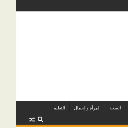
ر المطورين العقاريين وأبرز المشروعات
دينا أبو ضيف تتألق في مهرجان الص
الصحة
المرأة والجمال
التعليم