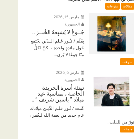
مقالات
منوعات
مارس 15, 2026
الجمهورية
جُــوعٌ لا يُشبِعهُ الخُبــز ..
بِقَلَم / نـُـور عَـلم الــدّين نَجْتمع
حَول مائدةٍ واحدة ، لكنَّ لكلٍّ
منّا جوعًا لا يُرى...
منوعات
مارس 6, 2026
الجمهورية
تهنئة أسرة الجريدة
الخاصة ، بمناسبة عيد
ميلاد ” ياسين شريف ” ..
كَتبت / نُـور عَلَـم الدِّيـن ميلادك
عام جديد من نعمة الله للعُمر ،
نورٌ من للقلب...
منوعات