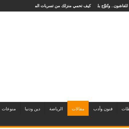
رجان الصخرة الدولي للفاشون.. وتُتوَّج بلقب أفضل مصممة أزياء لعام 2026
كيف تحمي منزلك من تسربات المي
ات
فنون وأدب
مقالات
الرياضة
دين ودنيا
منوعات