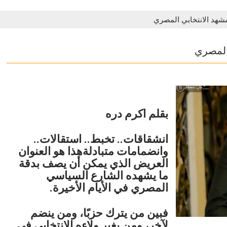
شهد الانتخابي المصري
المصري
بقلم اكرم دره
انشقاقات.. تخبط.. استقالات..
وانضمامات متبادلةهذا هو العنوان
العريض الذي يمكن أن يصف بدقة
ما يشهده الشارع السياسي
المصري في الأيام الأخيرة.
فبين من يترك حزبًا، ومن ينضم
لآخر، ومن يغير ولاءه الانتخابي في