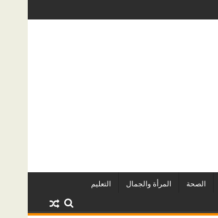
اه الخفية؟ دليل عملي لأصحاب المنازل في الرياض
دليل خدمات سطحة من الرياض إلى جدة: الأ
الصحة
المرأة والجمال
التعليم