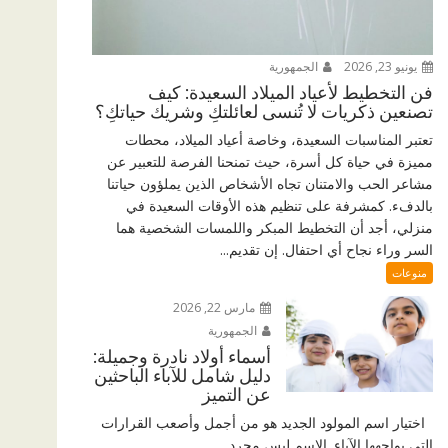
يونيو 23, 2026
الجمهورية
فن التخطيط لأعياد الميلاد السعيدة: كيف
تصنعين ذكريات لا تُنسى لعائلتكِ وشريك حياتكِ؟
تعتبر المناسبات السعيدة، وخاصة أعياد الميلاد، محطات
مميزة في حياة كل أسرة، حيث تمنحنا الفرصة للتعبير عن
مشاعر الحب والامتنان تجاه الأشخاص الذين يملؤون حياتنا
بالدفء. كمشرفة على تنظيم هذه الأوقات السعيدة في
منزلي، أجد أن التخطيط المبكر واللمسات الشخصية هما
السر وراء نجاح أي احتفال. إن تقديم...
منوعات
مارس 22, 2026
الجمهورية
أسماء أولاد نادرة وجميلة:
دليل شامل للآباء الباحثين
عن التميز
اختيار اسم المولود الجديد هو من أجمل وأصعب القرارات
التي يواجهها الآباء. الاسم ليس مجرد...