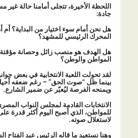
اللحظة الأخيرة، تتجلى أمامنا حالة غير 
جادة:
هل نحن أمام سوء اختيار من البداية؟ أ
المحرك الرئيسي للمشهد؟
هل الهدف هو منصب زائل وحصانة مؤقتة،
المواطن والوطن؟
لقد تحولت اللعبة الانتخابية في بعض جوان
بينما ظل “صوت الحق” – رغم ضعفه أحيانً
ويمنحه الفرصة ليُعبّر عن ضمير الشارع.
الانتخابات القادمة لمجلس النواب المصري
للمواطن، الذي أصبح اليوم أكثر قدرة عل
لاستغلال صوته.
وهنا نستعيد ما قاله الرئيس عبد الفتاح 