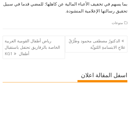
بما يسهم في تخفيف الأعباء المالية عن كاهلها؛ للمضي قدما في سبيل
تحقيق رسالتها الإعلامية المنشودة.
منوعات
تصفّح
الدكتورُ مصطفى محمود وطُرُقُ
رياض أطفال القومية العربية
المقالات
علاجِ الابتسامةِ اللثويَّة
الخاصة بالزقازيق تحتفل باستقبال
أطفال KG1
اسفل المقالة اعلان