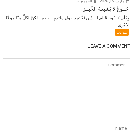
مارس 15, 2026
الجمهورية
جُــوعٌ لا يُشبِعهُ الخُبــز ..
بِقَلَم / نـُـور عَـلم الــدّين نَجْتمع حَول مائدةٍ واحدة ، لكنَّ لكلٍّ منّا جوعًا
لا يُرى...
منوعات
LEAVE A COMMENT