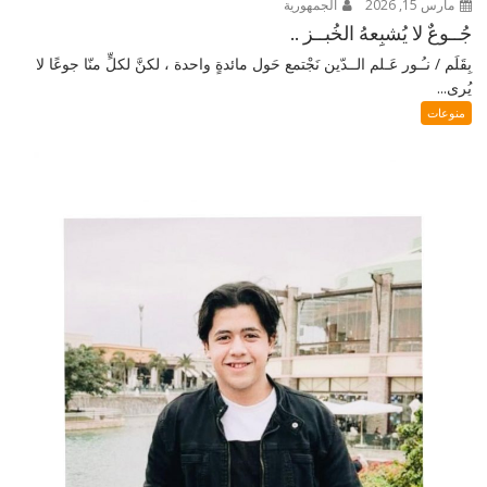
مارس 15, 2026
الجمهورية
جُــوعٌ لا يُشبِعهُ الخُبــز ..
بِقَلَم / نـُـور عَـلم الــدّين نَجْتمع حَول مائدةٍ واحدة ، لكنَّ لكلٍّ منّا جوعًا لا
يُرى...
منوعات