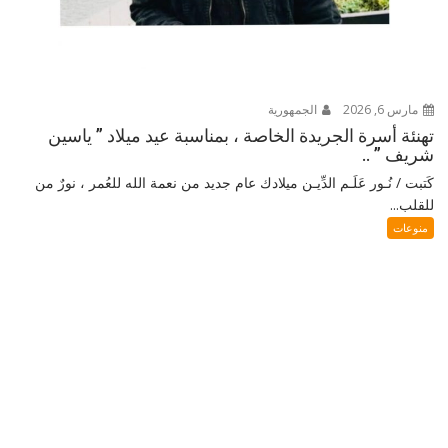
مارس 6, 2026
الجمهورية
تهنئة أسرة الجريدة الخاصة ، بمناسبة عيد ميلاد ” ياسين
شريف ” ..
كَتبت / نُـور عَلَـم الدِّيـن ميلادك عام جديد من نعمة الله للعُمر ، نورٌ من
للقلب...
منوعات