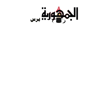
Ski
t
conten