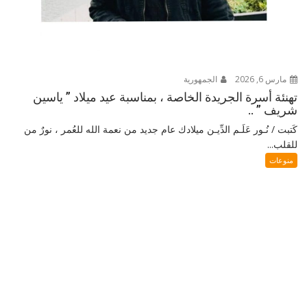
مارس 6, 2026
الجمهورية
تهنئة أسرة الجريدة الخاصة ، بمناسبة عيد ميلاد ” ياسين
شريف ” ..
كَتبت / نُـور عَلَـم الدِّيـن ميلادك عام جديد من نعمة الله للعُمر ، نورٌ من
للقلب...
منوعات