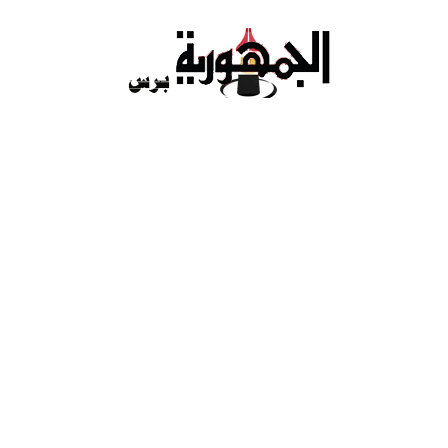
Ski
t
conten