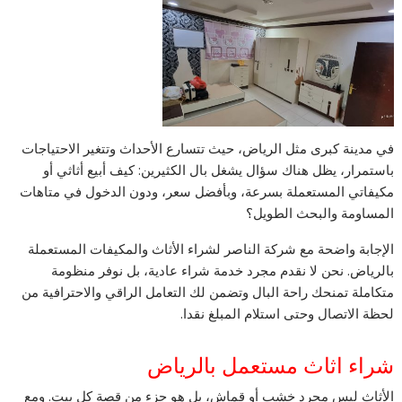
في مدينة كبرى مثل الرياض، حيث تتسارع الأحداث وتتغير الاحتياجات
باستمرار، يظل هناك سؤال يشغل بال الكثيرين: كيف أبيع أثاثي أو
مكيفاتي المستعملة بسرعة، وبأفضل سعر، ودون الدخول في متاهات
المساومة والبحث الطويل؟
الإجابة واضحة مع شركة الناصر لشراء الأثاث والمكيفات المستعملة
بالرياض. نحن لا نقدم مجرد خدمة شراء عادية، بل نوفر منظومة
متكاملة تمنحك راحة البال وتضمن لك التعامل الراقي والاحترافية من
لحظة الاتصال وحتى استلام المبلغ نقدا.
شراء اثاث مستعمل بالرياض
الأثاث ليس مجرد خشب أو قماش، بل هو جزء من قصة كل بيت. ومع