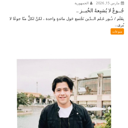
مارس 15, 2026
الجمهورية
جُــوعٌ لا يُشبِعهُ الخُبــز ..
بِقَلَم / نـُـور عَـلم الــدّين نَجْتمع حَول مائدةٍ واحدة ، لكنَّ لكلٍّ منّا جوعًا لا
يُرى...
منوعات