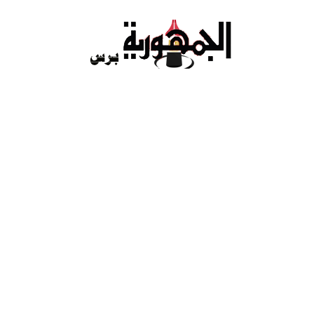
Ski
t
conten