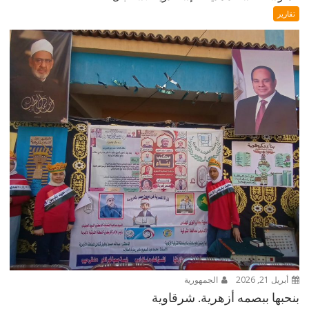
تقارير
أبريل 21, 2026
الجمهورية
بنحبها ببصمه أزهرية. شرقاوية