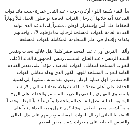
بدأ اللقاء بكلمة اللواء أركان حرب / عبد القادر عمارة حبيب قائد قوات
الصاعقة أكد خلالها أن رجال القوات الخاصة يواصلون العمل ليلاً ونهاراً
للحفاظ على أمن وإستقرار الوطن ، مشيراً إلى الدعم الذى توليه
القيادة العامة للقوات المسلحة لرجالها بما يؤهلهم لآداء واجباتهم
بكفاءة وإقتدار فى إطار المنظومة المتكاملة للقوات المسلحة .
وألقى الفريق أول / عبد المجيد صقر كلمةً نقل خلالها تحيات وتقدير
السيد الرئيس / عبد الفتاح السيسى رئيس الجمهورية القائد الأعلى
للقوات المسلحة لمقاتلى القوات الخاصة ، مؤكداً على تقدير القيادة
العامة للقوات المسلحة للجهد الكبير الذى يبذله مقاتلى القوات
الخاصة من أجل حماية الوطن وصون مقدساته ، مشيراً إلى أهمية
الحفاظ على أعلى معدلات الكفاءة والإستعداد القتالى والإرتقاء
بالمستوى المهارى والبدنى بالتدريب المستمر والحفاظ على الروح
المعنوية العالية لتظل القوات المسلحة دائماً درعاً قوياً للوطن وحصناً
منيعاً لشعب مصر العظيم ، وشاركهم تناول وجبة الغداء مثنياً على
الإنضباط الذاتى لرجال القوات المسلحة وحرصهم على بذل الغالى
والنفيس للحفاظ على مقدرات شعب مصر العظيم .