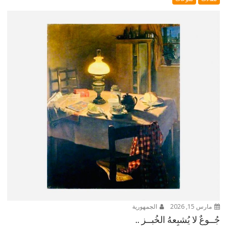
مارس 15, 2026
الجمهورية
جُــوعٌ لا يُشبِعهُ الخُبــز ..