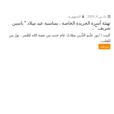
مارس 6, 2026
الجمهورية
تهنئة أسرة الجريدة الخاصة ، بمناسبة عيد ميلاد ” ياسين
شريف ” ..
كَتبت / نُـور عَلَـم الدِّيـن ميلادك عام جديد من نعمة الله للعُمر ، نورٌ من
للقلب...
منوعات