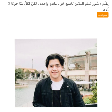
بِقَلَم / نـُـور عَـلم الــدّين نَجْتمع حَول مائدةٍ واحدة ، لكنَّ لكلٍّ منّا جوعًا لا
يُرى...
منوعات