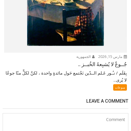
مارس 15, 2026
الجمهورية
جُــوعٌ لا يُشبِعهُ الخُبــز ..
بِقَلَم / نـُـور عَـلم الــدّين نَجْتمع حَول مائدةٍ واحدة ، لكنَّ لكلٍّ منّا جوعًا
لا يُرى...
منوعات
LEAVE A COMMENT