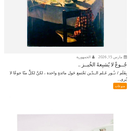
مارس 15, 2026
الجمهورية
جُــوعٌ لا يُشبِعهُ الخُبــز ..
بِقَلَم / نـُـور عَـلم الــدّين نَجْتمع حَول مائدةٍ واحدة ، لكنَّ لكلٍّ منّا جوعًا لا
يُرى...
منوعات