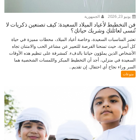
يونيو 23, 2026
الجمهورية
فن التخطيط لأعياد الميلاد السعيدة: كيف تصنعين ذكريات لا
تُنسى لعائلتكِ وشريك حياتكِ؟
تعتبر المناسبات السعيدة، وخاصة أعياد الميلاد، محطات مميزة في حياة
كل أسرة، حيث تمنحنا الفرصة للتعبير عن مشاعر الحب والامتنان تجاه
الأشخاص الذين يملؤون حياتنا بالدفء. كمشرفة على تنظيم هذه الأوقات
السعيدة في منزلي، أجد أن التخطيط المبكر واللمسات الشخصية هما
السر وراء نجاح أي احتفال. إن تقديم...
منوعات