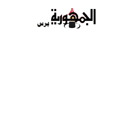
Ski
t
conten