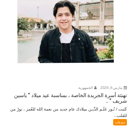
مارس 6, 2026
الجمهورية
تهنئة أسرة الجريدة الخاصة ، بمناسبة عيد ميلاد ” ياسين
شريف ” ..
كَتبت / نُـور عَلَـم الدِّيـن ميلادك عام جديد من نعمة الله للعُمر ، نورٌ من
للقلب...
منوعات