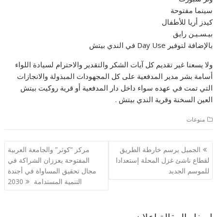
سينما مفتوحة
كيدز أريا للأطفال
بيـسـيـن رايق
بالإضافة لتوفير Day Use في الندي بيتش
ولا يسعنا غير تقديم كل آيات الشكر والتقدير والاحترام لسيادة اللواء
أسامة بشر مدير المدفعية على كل المجهودات المبذولة والانجازات
التي تمت في عهده سواء داخل دار المدفعية أو قرية روكيت بيتش
العين السخنة وقرية الندي بيتش .
منوعات
تصفّح
الجميل يرسم خارطة الطريق
مركز “كوثر” والجامعة العربية
المقالات
لقطاع ناشئ غزل المحلة إستعدادا
المفتوحة يعززان الشراكة في
للموسم الجديد
مجال تحقيق المساواة في أجندة
التنمية المستدامة 2030