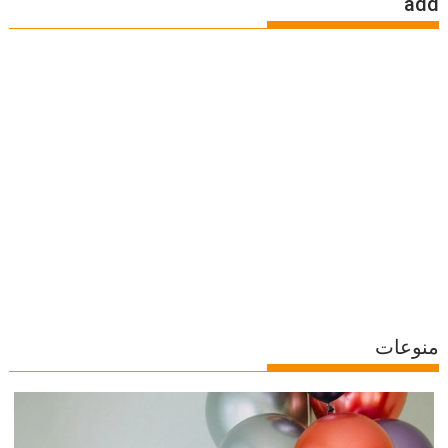
add
منوعات