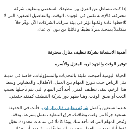
إذا كنت تتساءل عن الفرق بين تنظيفك الشخصي وتنظيف شركة
محترفة، فالإجابة تكمن في الجودة، الوقت، والتفاصيل الصغيرة التي لا
تُلاحظها عادة ولكنها تؤثر في بيئة منزلك. الشركات الآن توفّر حلاً
متكاملاً يمنحك منزلًا نظيفًا وعائليًا من دون أي عناء.
أهمية الاستعانة بشركة تنظيف منازل محترفة
توفير الوقت والجهد لربة المنزل والأسرة
الحياة اليومية أصبحت مليئة بالتحديات والمسؤوليات، خاصة في مدينة
مثل الرياض حيث تتوزع المهام بين العمل، الأطفال، والمشاوير. وسط
هذا الزخم، يبقى تنظيف المنزل أحد أكثر المهام التي يتم تأجيلها بسبب
التعب أو ضيق الوقت. وهنا يظهر دور شركة التنظيف كمنقذ حقيقي.
عندما تستعين بأفضل
شركة تنظيف فلل بالرياض
، فأنت في الحقيقة
تستعيد جزءًا من وقتك وطاقتك. فرق التنظيف تعمل بسرعة، ودقة،
وتُنجز المهام التي قد تأخذ منك يومًا كاملًا في ساعات معدودة. تخيّل
فقط أنك تعود من العمل وتجد منزلك نظيفًا ومرتبًا دون أن تحرّك