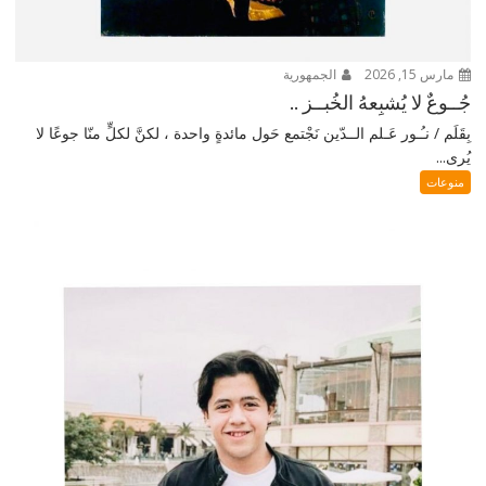
مارس 15, 2026
الجمهورية
جُــوعٌ لا يُشبِعهُ الخُبــز ..
بِقَلَم / نـُـور عَـلم الــدّين نَجْتمع حَول مائدةٍ واحدة ، لكنَّ لكلٍّ منّا جوعًا لا
يُرى...
منوعات