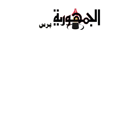
Ski
t
conten