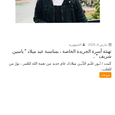
مارس 6, 2026
الجمهورية
تهنئة أسرة الجريدة الخاصة ، بمناسبة عيد ميلاد ” ياسين
شريف ” ..
كَتبت / نُـور عَلَـم الدِّيـن ميلادك عام جديد من نعمة الله للعُمر ، نورٌ من
للقلب...
منوعات