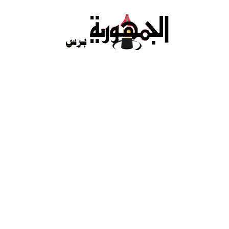
Ski
t
conten