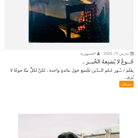
مارس 15, 2026
الجمهورية
جُــوعٌ لا يُشبِعهُ الخُبــز ..
بِقَلَم / نـُـور عَـلم الــدّين نَجْتمع حَول مائدةٍ واحدة ، لكنَّ لكلٍّ منّا جوعًا لا
يُرى...
منوعات