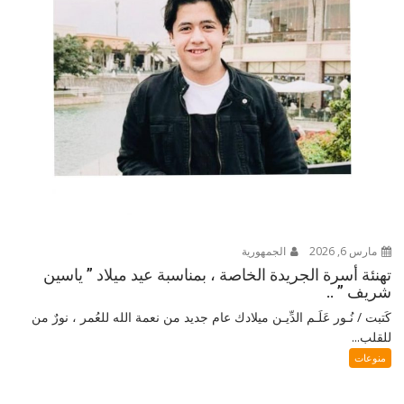
مارس 6, 2026
الجمهورية
تهنئة أسرة الجريدة الخاصة ، بمناسبة عيد ميلاد ” ياسين
شريف ” ..
كَتبت / نُـور عَلَـم الدِّيـن ميلادك عام جديد من نعمة الله للعُمر ، نورٌ من
للقلب...
منوعات