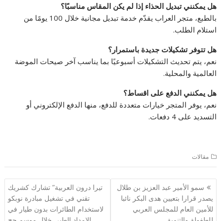
هل يمكنني تبديل الحذاء إذا لم يكن المقاس مناسبًا؟
بالطبع، متجر العراب يقدّم خدمة تبديل مجانية خلال 100 يومًا من
استلام الطلب.
هل تتوفر تشكيلات جديدة باستمرار؟
نعم، يتم تحديث التشكيلات أسبوعيًا بما يناسب آخر صيحات الموضة
العالمية والمحلية.
هل يمكنني الدفع على اقساط؟
نعم، يوفر المتجر خيارات متعددة للدفع، منها الدفع الإلكتروني أو
التسديد على 4 دفعات.
مقالات
تصفّح
سمو الأمير عبد العزيز بن طلال
تيرا درون العربية” تشارك كشريك
المقالات
يصدر قرارا بتعيين هدى البكر نائبا
تقني في تشغيل مبادرة نوبكو
للأمين العام للمجلس العربي
لاستخدام الطائرات بدون طيار في
للطفولة والتنمية
الإمداد الطبي خلال موسم حج