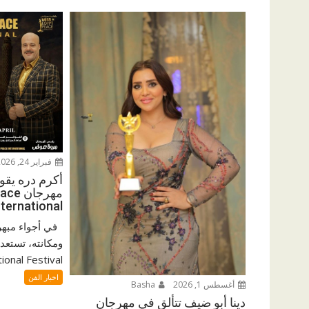
فبراير 24, 2026
أكرم دره يقود
مهرجا
International – سيزو
في أجواء مبهر
ernational Festival
اخبار الفن
أغسطس 1, 2026
Basha
دينا أبو ضيف تتألق في مهرجان