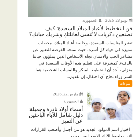
يونيو 23, 2026
الجمهورية
فن التخطيط لأعياد الميلاد السعيدة: كيف
تصنعين ذكريات لا تُنسى لعائلتكِ وشريك حياتكِ؟
تعتبر المناسبات السعيدة، وخاصة أعياد الميلاد، محطات
مميزة في حياة كل أسرة، حيث تمنحنا الفرصة للتعبير عن
مشاعر الحب والامتنان تجاه الأشخاص الذين يملؤون حياتنا
بالدفء. كمشرفة على تنظيم هذه الأوقات السعيدة في
منزلي، أجد أن التخطيط المبكر واللمسات الشخصية هما
السر وراء نجاح أي احتفال. إن تقديم...
منوعات
مارس 22, 2026
الجمهورية
أسماء أولاد نادرة وجميلة:
دليل شامل للآباء الباحثين
عن التميز
اختيار اسم المولود الجديد هو من أجمل وأصعب القرارات
التي يواجهها الآباء. الاسم ليس مجرد...