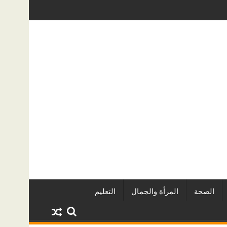
رين العقاريين وأبرز المشروعات
دينا أبو ضيف تتألق في مهرجان الصخرة 
الصحة
المرأة والجمال
التعليم