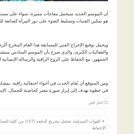
أن الموسم الجديد سيحمل مفاجآت مميزة، سواء على مستوى
هو تمكين الفتيات وتسليط الضوء على دور المرأة كصانعة للس
ويحمل توقيع الإخراج الفني للمسابقة هذا العام المخرج أكرم
والفعاليات الكبرى، والذي صرح بأن الموسم السادس سيشهد ت
الجمهور، مع الحفاظ على الروح الراقية والرسالة الإنسانية 
ومن المتوقع أن يُقام الحدث في أجواء احتفالية راقية، بمش
في خطوة تهدف إلى إبراز صورة مصر كحاضنة للجمال، الإبدا
اخبار الفن
تصفّح
القوات المسلحة تحتفل بتخريج الدفعة (167) من كلية 
المقالات
الإحتياط