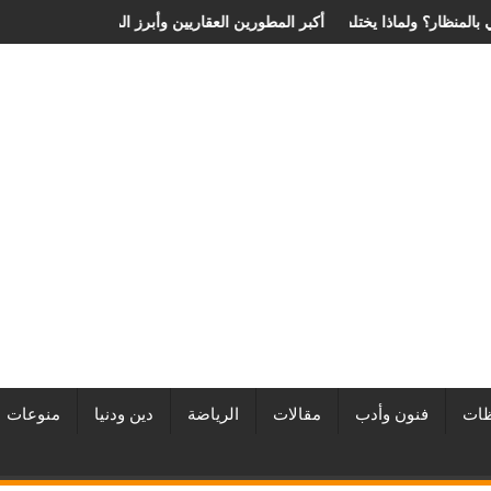
عملية الانزلاق الغضروفي بالمنظار؟ ولماذا يختلف من مريض لآخر؟
أفضل شركات التطوير العقاري في مصر من URE | أكبر المطو
ات
فنون وأدب
مقالات
الرياضة
دين ودنيا
منوعات