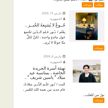
مقالات
منوعات
مارس 15, 2026
الجمهورية
جُــوعٌ لا يُشبِعهُ الخُبــز ..
بِقَلَم / نـُـور عَـلم الــدّين نَجْتمع
حَول مائدةٍ واحدة ، لكنَّ لكلٍّ
منّا جوعًا لا يُرى...
منوعات
مارس 6, 2026
الجمهورية
تهنئة أسرة الجريدة
الخاصة ، بمناسبة عيد
ميلاد ” ياسين شريف ” ..
كَتبت / نُـور عَلَـم الدِّيـن ميلادك
عام جديد من نعمة الله للعُمر ،
نورٌ من للقلب...
منوعات