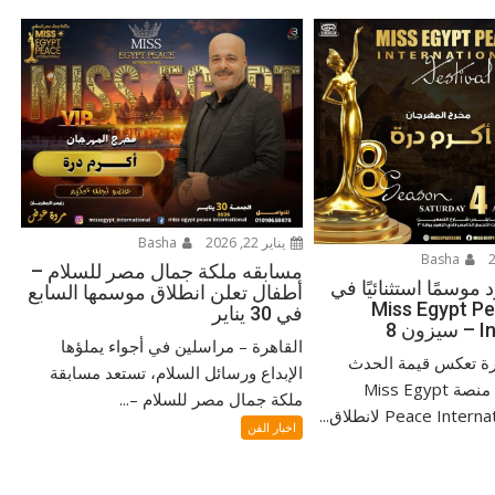
يناير 22, 2026
Basha
Basha
مسابقه ملكة جمال مصر للسلام –
 موسمًا استثنائيًا في
أطفال تعلن انطلاق موسمها السابع
ن Miss Egypt Peace
في 30 يناير
ن 8
القاهرة – مراسلين في أجواء يملؤها
ة تعكس قيمة الحدث
الإبداع ورسائل السلام، تستعد مسابقة
ومكانته، تستعد منصة Miss Egypt
ملكة جمال مصر للسلام –...
Peace Int لانطلاق...
اخبار الفن