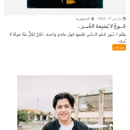
مارس 15, 2026
الجمهورية
جُــوعٌ لا يُشبِعهُ الخُبــز ..
بِقَلَم / نـُـور عَـلم الــدّين نَجْتمع حَول مائدةٍ واحدة ، لكنَّ لكلٍّ منّا جوعًا لا
يُرى...
منوعات