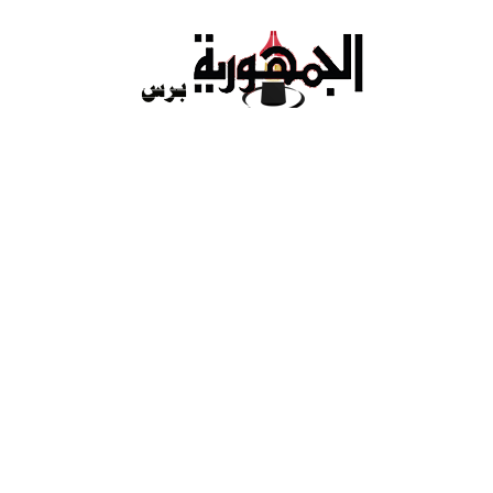
Ski
t
conten