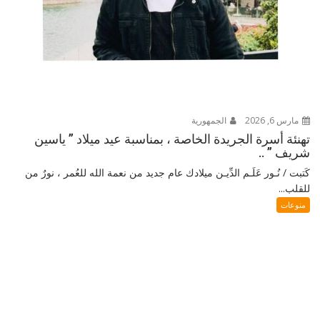
مارس 6, 2026
الجمهورية
تهنئة أسرة الجريدة الخاصة ، بمناسبة عيد ميلاد ” ياسين
شريف ” ..
كَتبت / نُـور عَلَـم الدِّيـن ميلادك عام جديد من نعمة الله للعُمر ، نورٌ من
للقلب...
منوعات