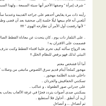
” شرف إمرأة ” وصفها الأخير أنها سيئة السمعة ، ولهذا السبب
رأيته ذات مرة يقايض أحدهم على جراحه القديمة وعندما سأل
أبلغني أنه قام ببيعها ليلًا خلسة إلى صحفية بعد أن قضى وطر
” لأنها رفضت أول الأمر أن تطارحه الهوى ” !!!!!
‏.. على التلفاز ذات يوم ، كان يتحدث عن معاناة القطط الضالة
فصممت على الاقتران به !
بعد الزواج سألته كيف تحرم علينا اقتناء القطط وكنت تذرف 
البيئي لذلك فهو يرفض للنظام الخلل !!
أما أنا فشخص معتم
مهجور كملجأ أيتام قديم سرق اللصوص ماتبقى من وصلات كهر
داخلي شديد الظلمة مهجور ..
تسكنني الخفافيش والجرذان ..
على جدراني صور الطفولة ، و عناكب ..
يسكنني صدى أصوات يتردد فجرًا في غرفة الألعاب بجانب بعض 
أريد أن أنطق .. أحاول فلا أستطيع ..
‏ثم أتضاءل ..، و أتضاءل