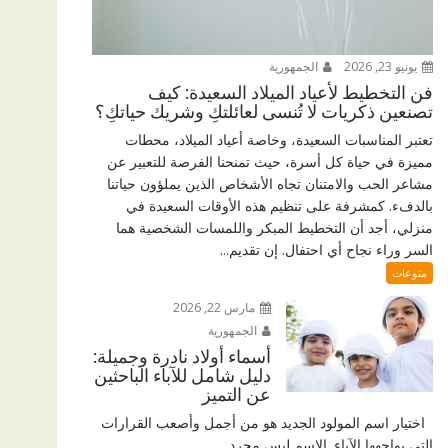
يونيو 23, 2026
الجمهورية
فن التخطيط لأعياد الميلاد السعيدة: كيف
تصنعين ذكريات لا تُنسى لعائلتكِ وشريك حياتكِ؟
تعتبر المناسبات السعيدة، وخاصة أعياد الميلاد، محطات
مميزة في حياة كل أسرة، حيث تمنحنا الفرصة للتعبير عن
مشاعر الحب والامتنان تجاه الأشخاص الذين يملؤون حياتنا
بالدفء. كمشرفة على تنظيم هذه الأوقات السعيدة في
منزلي، أجد أن التخطيط المبكر واللمسات الشخصية هما
السر وراء نجاح أي احتفال. إن تقديم...
منوعات
مارس 22, 2026
الجمهورية
أسماء أولاد نادرة وجميلة:
دليل شامل للآباء الباحثين
عن التميز
اختيار اسم المولود الجديد هو من أجمل وأصعب القرارات
التي يواجهها الآباء. الاسم ليس مجرد...