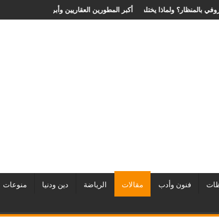
عر عملية الانزلاق الغضروفي بالمنظار؟ ولماذا يختلف من مريض لآخر؟
أفضل شركات التطوير العقاري في مصر من URE | أكب
ات
فنون وأدب
مقالات
الرياضة
دين ودنيا
منوعات