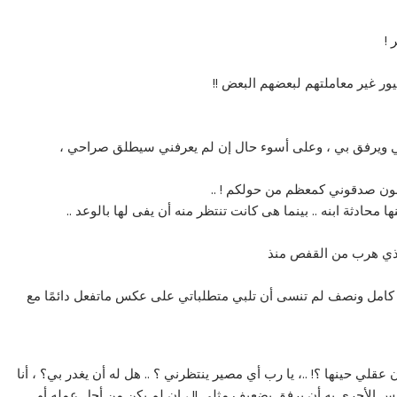
 !
طيور غير معاملتهم لبعضهم البعض !!
ني ويرفق بي ، وعلى أسوء حال إن لم يعرفني سيطلق صراحي ،
حنون صدقوني كمعظم من حولكم ! ..
محادثة ابنه .. بينما هى كانت تنتظر منه أن يفى لها بالوعد ..
لذي هرب من القفص منذ
م كامل ونصف لم تنسى أن تلبي متطلباتي على عكس ماتفعل دائمًا مع
لي حينها ؟! ..، يا رب أي مصير ينتظرني ؟ .. هل له أن يغدر بي؟ ، أنا
ليس الأحرى به أن يرفق بضعيف مثلي !! ، إن لم يكن من أجل عمله أو