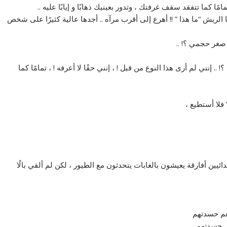
مًا كما تتفقد سقف غرفتك ، وتدور بعينيك ذهابًا و إيابًا عليه ..
 الريش “ما هذا ” !! أهرع إلى أقرب مرآه .. أجدها عالية كثيرًا على شخص
صغر حجمي ؟! ..
. إنني لم أرى هذا النوع من قبل ! ، إنني حقًا لا أعرفه ! ، تمامًا كما
 فلا أستطيع ،
ائيين أفارقة يعيشون بالغابات يتحدثون مع الطيور ، لكن لم ألقي بالًا
عم حسدتهم
 حسدتهم ..