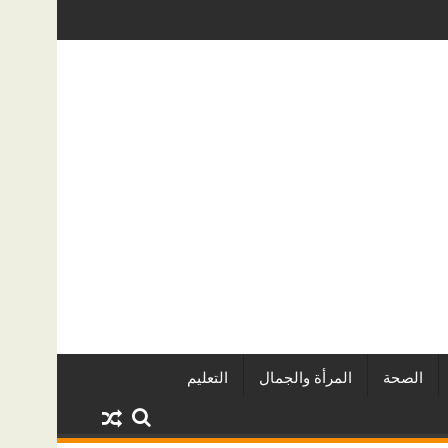
ر المطورين العقاريين وأبرز المشروعات
دينا أبو ضيف تتألق في مهرجان الص
الصحة
المرأة والجمال
التعليم