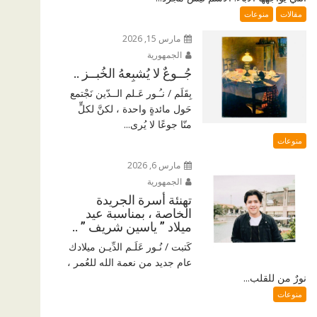
مقالات
منوعات
مارس 15, 2026
الجمهورية
جُــوعٌ لا يُشبِعهُ الخُبــز ..
بِقَلَم / نـُـور عَـلم الــدّين نَجْتمع
حَول مائدةٍ واحدة ، لكنَّ لكلٍّ
منّا جوعًا لا يُرى...
منوعات
مارس 6, 2026
الجمهورية
تهنئة أسرة الجريدة
الخاصة ، بمناسبة عيد
ميلاد ” ياسين شريف ” ..
كَتبت / نُـور عَلَـم الدِّيـن ميلادك
عام جديد من نعمة الله للعُمر ،
نورٌ من للقلب...
منوعات