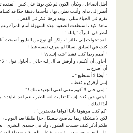
أظل أتضاءل ، ويكأن الكون لم يكن يومًا علي كبير .. أتفقده تما
أنظر إلى يداي وأثبت نظري بها ، فأجدها دقيقة جدًا قد كساها
تقزم في الحياة مثلي ، وبعد برهة أفكر في القفز ..
‏ماهذا كيف استطعت الصعود بهذه السهولة أمام المرآة رغم 
‏أنظر في المرآة ” يالله ” !
‏ لقد تحولت إلى طائر ! ، ولكن أي نوع من الطيور أصبحت أنا ؟! .
كنت في السابق إنسانًا لم يعرف نفسه قط ! ..
” أممم ‏ربما كنت فقط “شبه إنسان” ! ..
‏ أحاول أن أتكلم ، و أرفض ما آل إليه حالي .. أحاول قول ” لا ”
أن أصرخ ..،
‏” أيضًا لا أستطيع ” ..
‏إنني أزقزق و فقط ..
‏” إنني حتى لا أفهم معنى لغتي الجديدة تلك ! ” ..
‏ ليتني حين كنت إنسانًا تعلمت لغة الطير ، نعم لقد شاهدت بد
أبدًا لذلك ..
“كم كنت موهومًا بأننا أقوامًا متحضرين” ..
لكن لا مشكلة ربما سأصبح سعيدًا ، حرًا طليقًا بعد اليوم .. ،
‏فلكم أذكر كيف حسدت الطيور ، وأنا في جسدي البشري .. ن
على التغريد حسدتهم ، ذات مرة على الحرية و سهولة العيش