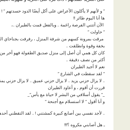
” و لأنهم لا يأكلون الأعراض ‏على أكل أيضًا الدود حسدتهم ” ! ..
‏ها أنا اليوم طائر !!
‏ الآن أتتني الفرصة راغمة .. وبالفعل قمت بالطيران ..،
” ‏حاولت ”
‏ مرقت بمرونة كسهم من شرفة المنزل ، رفرفت بجناحاي الضعي
بخفة وقوة وانطلقت ..
كان كل همي أن أصل إلى منزل صديق الطفولة فهو أخر من تب
أكثر من نصف دقيقة ..
‏نعم لا أجيد الطيران
‏” لقد سقطت في الشارع ”
.. لا يزال حزني يزيد .. لا يزال حزني عميق .. لا يزال حزني يم
قررت أن أقوم ، و أعاود الطيران
_” يقول أسلافي من البشر لا حياة مع يأس”_
و أنا أقول ” لا استسلام مع أجنحة ”
.. لأجد نفسي بين أصابع كبيرة كمشتني ! .. لقد التقطني أحد
ـ هل أصابني مكروه ؟!!!