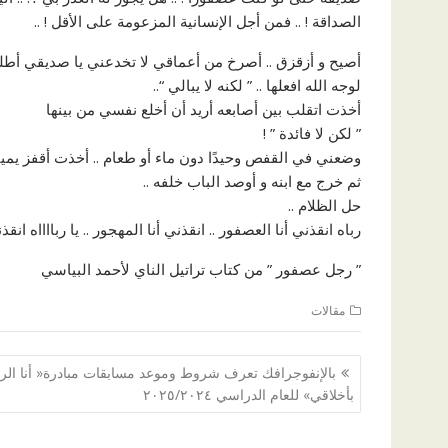
الصداقة ! .. فمن أجل الإنسانية المزعومة على الأقل ! ..
أصيح و أزقزق .. أصرخ من أعماقي لا تخدعني يا صديقي أط
لوجه الله افعلها .. ” لكنه لا يبالي “..
أخذت اتقلب بين أصابعه أريد أن أخلع نفسي من بينها
” لكن لا فائدة ” !
‏وضعني في القفص وحيدًا دون ماء أو طعام .. أخذت أقفز يمينًا
‏ثم خرج مع ابنه و أوصد الباب خلفه ..
حل الظلام ..
رباه انقذني أنا العصفور .. انقذني أنا المهجور .. يا ربااااه انقذ
” رجل عصفور ” من كتاب تراتيل الناي لأحمد البياسي
مقالات
تصفّح
بالإنفوجرافك تعرف شروط وموعد مسابقات مبادرة« أنا الر
المقالات
بأخلاقي» للعام الدراسي ٢٠٢٥/٢٠٢٤