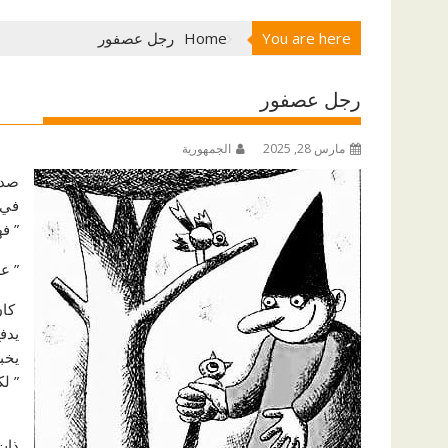
You are here
Home
رجل عصفور
رجل عصفور
مارس 28, 2025
الجمهورية
صدي
‏في 
” فه
” ع
‏ ك
يدف
يخب
” ل
‏ذا