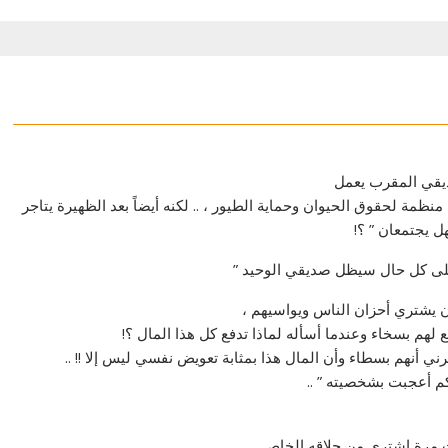
قي المقرب يعمل
منظمة لحقوق الحيوان وحماية الطيور ، .. لكنه أيضاً بعد الظهيرة يتاجر
ل يجتمعان ” ؟!
لى كل حال سيظل صديقي الوحيد ”
ان يشتري أحزان الناس ويواسيهم ،
ع لهم بسخاء وعندما أسأله لماذا تدفع كل هذا المال ؟!
رني أنهم بسطاء وأن المال هذا بمثابة تعويض نفسي ليس إلا !! ..
كم أعجبت بشخصيته ” ..
ت مرة اشترى من حلاقه الخاص