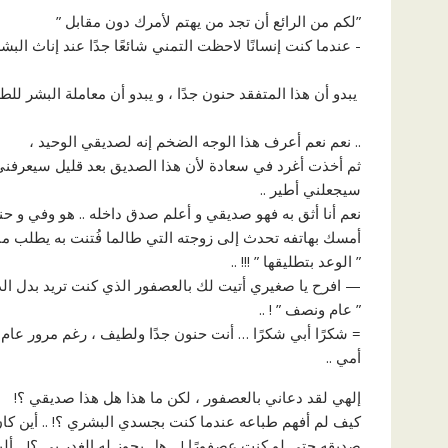
‏”لكم من الرائع أن تجد من يهتم لأمرك دون مقابل ”
‏- عندما كنت إنسانًا لاحظت التمني شائعًا جدًا عند إناث البشر
‏ يبدو أن هذا المتفقد حنون جدًا ، و يبدو أن معاملة البشر لل
‏.. نعم نعم أعرف هذا الوجه الضخم إنه لصديقي الوحيد ،
ثم ‏أخذت أغرد في سعادة لأن هذا الصديق بعد قليل سيعرف
سيجعلني أطير ..
نعم أنا أثق به فهو صديقي و أعلم صدق داخله .. هو وفي و 
‏أمسك بهاتفه تحدث إلى زوجته التي طالما فُتنت به يطلب منها 
” ‏الوعد بتطليقها ” !!! ..
— افرح يا صغيري أتيت لك بالعصفور الذي كنت تريد بدل ا
” عام ونصف ” ! ..
= شكرًا أبي شكرًا … أنت حنون جدًا ولطيف ، رغم مرور عا
أمي ..
إلهي لقد دعاني بالعصفور ، لكن ما هذا هل هذا صديقي ؟!
كيف لم أفهم طباعه عندما كنت بجسدي البشري ؟! .. أين كان عق
صديقه حتى لو كنت عصفورًا ! .. هل يجوز له الغدر بي ؟! .. أ