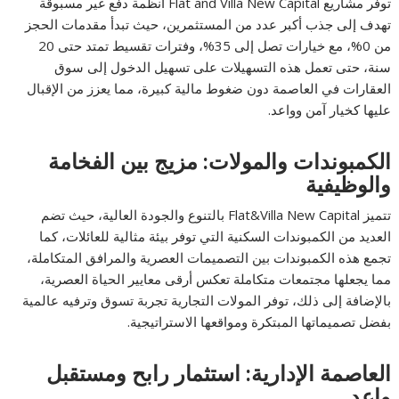
توفر مشاريع Flat and Villa New Capital أنظمة دفع غير مسبوقة
تهدف إلى جذب أكبر عدد من المستثمرين، حيث تبدأ مقدمات الحجز
من 0%، مع خيارات تصل إلى 35%، وفترات تقسيط تمتد حتى 20
سنة، حتى تعمل هذه التسهيلات على تسهيل الدخول إلى سوق
العقارات في العاصمة دون ضغوط مالية كبيرة، مما يعزز من الإقبال
عليها كخيار آمن وواعد.
الكمبوندات والمولات: مزيج بين الفخامة
والوظيفية
تتميز Flat&Villa New Capital بالتنوع والجودة العالية، حيث تضم
العديد من الكمبوندات السكنية التي توفر بيئة مثالية للعائلات، كما
تجمع هذه الكمبوندات بين التصميمات العصرية والمرافق المتكاملة،
مما يجعلها مجتمعات متكاملة تعكس أرقى معايير الحياة العصرية،
بالإضافة إلى ذلك، توفر المولات التجارية تجربة تسوق وترفيه عالمية
بفضل تصميماتها المبتكرة ومواقعها الاستراتيجية.
العاصمة الإدارية: استثمار رابح ومستقبل
واعد