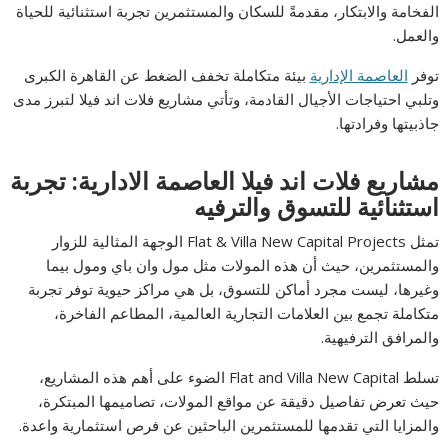
الفخامة والابتكار، مقدمةً للسكان والمستثمرين تجربة استثنائية للحياة
والعمل.
توفر
العاصمة الإدارية
بيئة متكاملة تخفف الضغط عن القاهرة الكبرى
وتلبي احتياجات الأجيال القادمة، وتأتي مشاريع فلات اند فيلا لتبرز مدى
جاذبيتها وفرادتها.
مشاريع فلات اند فيلا العاصمة الادارية: تجربة
استثنائية للتسوق والترفيه
تمثل Flat & Villa New Capital Projects الوجهة المثالية للزوار
والمستثمرين، حيث أن هذه المولات مثل مول وان باي ومول بيما
وغيرها، ليست مجرد أماكن للتسوق، بل هي مراكز حيوية توفر تجربة
متكاملة تجمع بين العلامات التجارية العالمية، المطاعم الفاخرة،
والمرافق الترفيهية.
تسلط Flat and Villa New Capital الضوء على أهم هذه المشاريع،
حيث تعرض تفاصيل دقيقة عن مواقع المولات، تصاميمها المبتكرة،
والمزايا التي تقدمها للمستثمرين الباحثين عن فرص استثمارية واعدة.