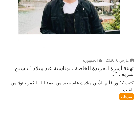
مارس 6, 2026
الجمهورية
تهنئة أسرة الجريدة الخاصة ، بمناسبة عيد ميلاد ” ياسين
شريف ” ..
كَتبت / نُـور عَلَـم الدِّيـن ميلادك عام جديد من نعمة الله للعُمر ، نورٌ من
للقلب...
منوعات