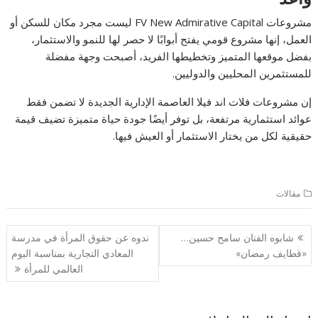
مشروعات FV New Admirative Capital ليست مجرد مكان للسكن أو
العمل، إنها مشروع قومي يفتح أبوابًا لا حصر لها للنمو والاستثمار،
بفضل موقعها المتميز وتخطيطها الفريد، أصبحت وجهة مفضلة
للمستثمرين المحليين والدوليين.
إن مشروعات فلات اند فيلا العاصمة الإدارية الجديدة لا تضمن فقط
عوائد استثمارية مرتفعة، بل توفر أيضًا جودة حياة متميزة تضيف قيمة
حقيقية لكل من يختار الاستثمار أو العيش فيها.
مقالات
تصفّح
شابوه الفنان سامح حسين…
ندوه عن حقوق المرأة في مدرسة
المقالات
«قطايف رمضان»
المعادي التجارية بمناسبة اليوم
العالمي للمرأة