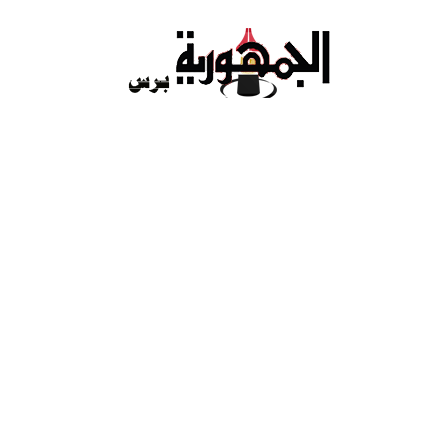
Ski
t
conten