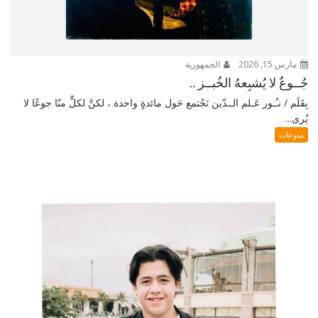
مارس 15, 2026
الجمهورية
جُــوعٌ لا يُشبِعهُ الخُبــز ..
بِقَلَم / نـُـور عَـلم الــدّين نَجْتمع حَول مائدةٍ واحدة ، لكنَّ لكلٍّ منّا جوعًا لا
يُرى...
منوعات