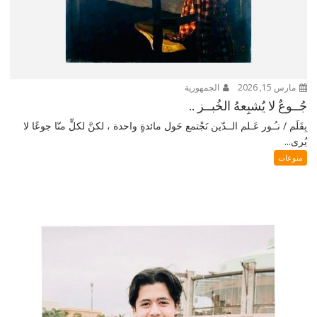
مارس 15, 2026
الجمهورية
جُــوعٌ لا يُشبِعهُ الخُبــز ..
بِقَلَم / نـُـور عَـلم الــدّين نَجْتمع حَول مائدةٍ واحدة ، لكنَّ لكلٍّ منّا جوعًا لا
يُرى...
منوعات