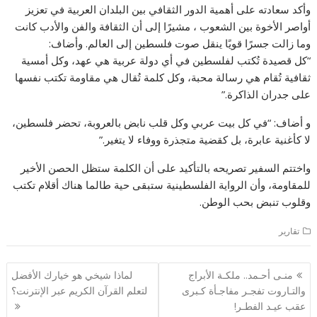
وأكد سعادته على أهمية الدور الثقافي بين البلدان العربية في تعزيز
أواصر الأخوة بين الشعوب ، مشيرًا إلى أن الثقافة والفن والأدب كانت
وما زالت جسرًا قويًا ينقل صوت فلسطين إلى العالم. وأضاف:
“كل قصيدة تُكتب لفلسطين في أي دولة عربية هي عهد، وكل أمسية
ثقافية تُقام هي رسالة محبة، وكل كلمة تُقال هي مقاومة تكتب نفسها
على جدران الذاكرة.”
و أضاف: “في كل بيت عربي وكل قلب نابض بالعروبة، تحضر فلسطين،
لا كأغنية عابرة، بل كقضية متجذرة ووفاء لا يتغير.”
واختتم السفير تصريحه بالتأكيد على أن الكلمة ستظل الحصن الأخير
للمقاومة، وأن الرواية الفلسطينية ستبقى حية طالما هناك أقلام تكتب
وقلوب تنبض بحب الوطن.
تقارير
تصفّح
منـى أحـمد.. ملكـة الأبراج
لماذا شيخي هو خيارك الأفضل
المقالات
والتـاروت تفجـر مفاجـأة كـبرى
لتعلم القرآن الكريم عبر الإنترنت؟
عقب عيـد الفطـر!