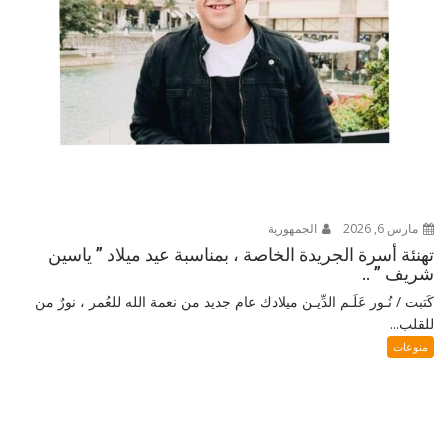
مارس 6, 2026
الجمهورية
تهنئة أسرة الجريدة الخاصة ، بمناسبة عيد ميلاد ” ياسين
شريف ” ..
كَتبت / نُـور عَلَـم الدِّيـن ميلادك عام جديد من نعمة الله للعُمر ، نورٌ من
للقلب...
منوعات