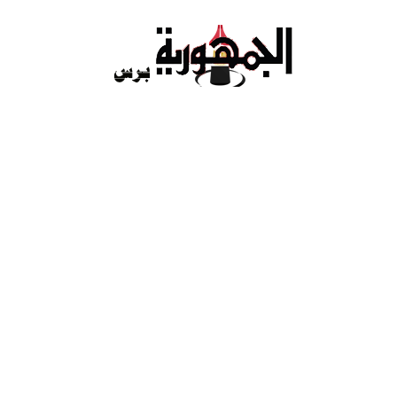
Ski
t
conten