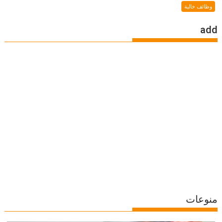
وظائف خالية
add
منوعات