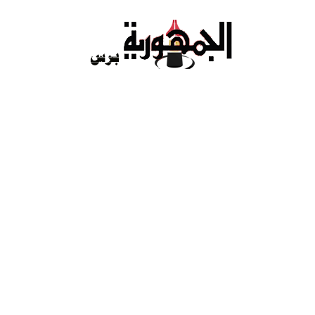
Ski
t
conten