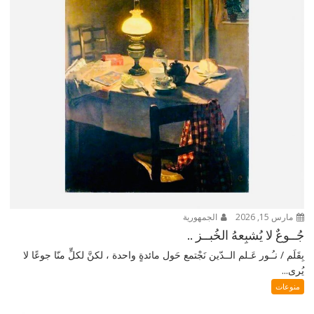
مارس 15, 2026
الجمهورية
جُــوعٌ لا يُشبِعهُ الخُبــز ..
بِقَلَم / نـُـور عَـلم الــدّين نَجْتمع حَول مائدةٍ واحدة ، لكنَّ لكلٍّ منّا جوعًا لا
يُرى...
منوعات