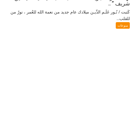
شريف ” ..
كَتبت / نُـور عَلَـم الدِّيـن ميلادك عام جديد من نعمة الله للعُمر ، نورٌ من
للقلب...
منوعات