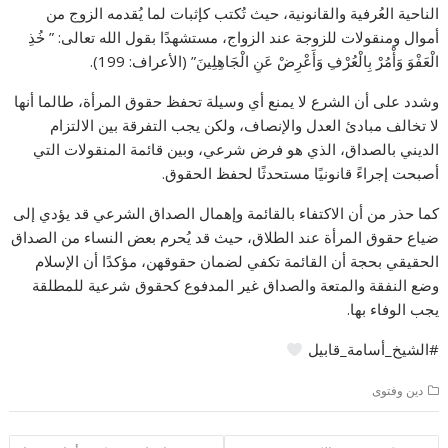
الناحية العُرفية والقانونية، حيث تُكتب كإثبات لما يُقدمه الزوج من
أموال ومنقولات للزوجة عند الزواج، مستشهدًا بقول الله تعالى: ” خُذِ
الْعَفْوَ وَأْمُرْ بِالْعُرْفِ وَأَعْرِضْ عَنِ الْجَاهِلِينَ” (الأعراف: 199).
وشدد على أن الشرع لا يمنع أي وسيلة تحفظ حقوق المرأة، طالما أنها
لا تخالف مبادئ العدل والإنصاف، ولكن يجب التفرقة بين الالتزام
الديني بالصداق، الذي هو فرض شرعي، وبين قائمة المنقولات التي
أصبحت إجراءً قانونيًا مستحدثًا لحفظ الحقوق.
كما حذر من أن الاكتفاء بالقائمة وإهمال الصداق الشرعي قد يؤدي إلى
ضياع حقوق المرأة عند الطلاق، حيث قد يُحرم بعض النساء من الصداق
الحقيقي بحجة أن القائمة تكفي لضمان حقوقهن، مؤكدًا أن الإسلام
وضع النفقة والمتعة والصداق غير المدفوع كحقوق شرعية للمطلقة
يجب الوفاء بها.
#الشيخ_أسامة_قابيل
دين وفتوى
تصفّح