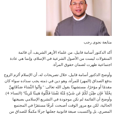
متابعة نجوى رجب
أكد الدكتور أسامة قابيل، من علماء الأزهر الشريف، أن قائمة
المنقولات ليست من الأصول الشرعية في الإسلام، وإنما هي عادة
اجتماعية ظهرت لضمان حقوق المرأة.
وأوضح الدكتور أسامة قابيل، خلال تصريحات له، أن الإسلام ألزم الزوج
بدفع الصداق (المهر) للمرأة، وهو دين في ذمته يجب سداده سواء كان
مقدمًا أو مؤخرًا، مستشهدًا بقول الله تعالى: ” وَآتُوا النِّسَاءَ صَدُقَاتِهِنَّ
نِحْلَةً ۚ فَإِن طِبْنَ لَكُمْ عَن شَيْءٍ مِّنْهُ نَفْسًا فَكُلُوهُ هَنِيئًا مَّرِيئًا” (النساء: 4).
وأوضح أن القائمة لم تكن موجودة في التشريع الإسلامي بصيغتها
الحالية، لكن مع مرور الوقت أصبحت عُرفًا مستقرًا في المجتمع
المصري، بل واكتسبت صبغة قانونية جعلتها جزءًا مكملًا للصداق من