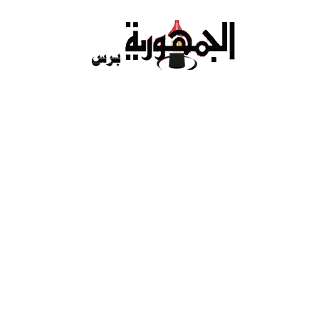
Ski
t
conten