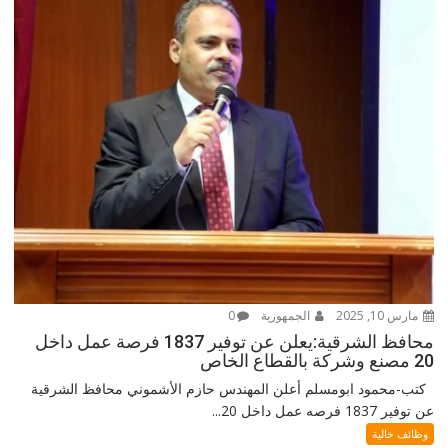
مارس 10, 2025
الجمهورية
0
محافظ الشرقية:يعلن عن توفير 1837 فرصة عمل داخل
20 مصنع وشركة بالقطاع الخاص
كتب-محمود ابومسلم أعلن المهندس حازم الأشموني محافظ الشرقية
عن توفير 1837 فرصه عمل داخل 20...
وظائف خالية