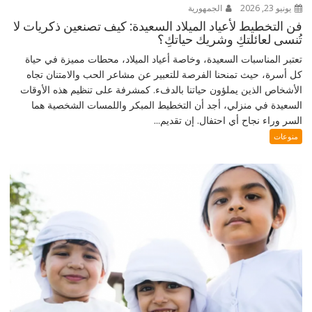
يونيو 23, 2026
الجمهورية
فن التخطيط لأعياد الميلاد السعيدة: كيف تصنعين ذكريات لا
تُنسى لعائلتكِ وشريك حياتكِ؟
تعتبر المناسبات السعيدة، وخاصة أعياد الميلاد، محطات مميزة في حياة
كل أسرة، حيث تمنحنا الفرصة للتعبير عن مشاعر الحب والامتنان تجاه
الأشخاص الذين يملؤون حياتنا بالدفء. كمشرفة على تنظيم هذه الأوقات
السعيدة في منزلي، أجد أن التخطيط المبكر واللمسات الشخصية هما
السر وراء نجاح أي احتفال. إن تقديم...
منوعات