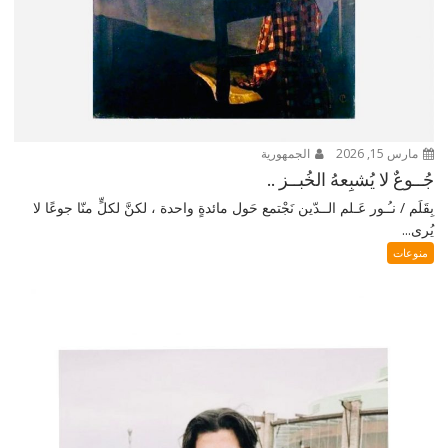
مارس 15, 2026
الجمهورية
جُــوعٌ لا يُشبِعهُ الخُبــز ..
بِقَلَم / نـُـور عَـلم الــدّين نَجْتمع حَول مائدةٍ واحدة ، لكنَّ لكلٍّ منّا جوعًا لا
يُرى...
منوعات