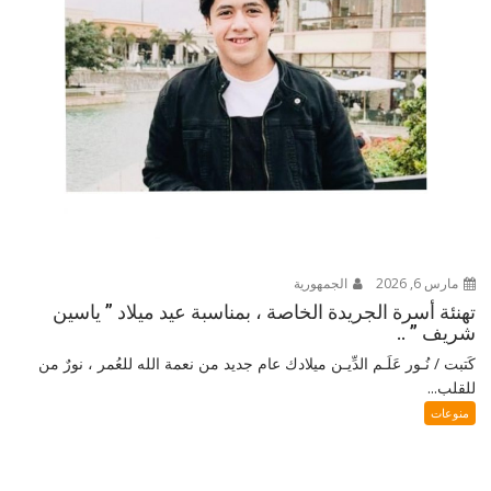
مارس 6, 2026
الجمهورية
تهنئة أسرة الجريدة الخاصة ، بمناسبة عيد ميلاد ” ياسين
شريف ” ..
كَتبت / نُـور عَلَـم الدِّيـن ميلادك عام جديد من نعمة الله للعُمر ، نورٌ من
للقلب...
منوعات