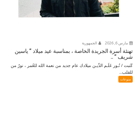
مارس 6, 2026
الجمهورية
تهنئة أسرة الجريدة الخاصة ، بمناسبة عيد ميلاد ” ياسين
شريف ” ..
كَتبت / نُـور عَلَـم الدِّيـن ميلادك عام جديد من نعمة الله للعُمر ، نورٌ من
للقلب...
منوعات