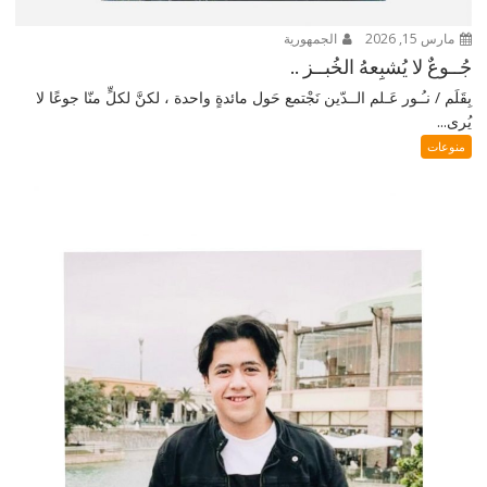
مارس 15, 2026
الجمهورية
جُــوعٌ لا يُشبِعهُ الخُبــز ..
بِقَلَم / نـُـور عَـلم الــدّين نَجْتمع حَول مائدةٍ واحدة ، لكنَّ لكلٍّ منّا جوعًا لا
يُرى...
منوعات