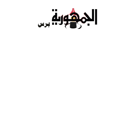
Ski
t
conten