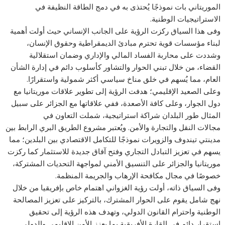
الموريتاني بات نموذجًا يُحتذى به في دمج الطاقة النظيفة في
الاستراتيجيات الوطنية.
وفى هذا السياق ركزت الرؤية على الجانب الإنساني حيث أولت أهمية
لبناء مؤسسات قوية تحترم مبادئ الديمقراطية وحقوق الإنسان،
وشددت على محاربة الفساد المالي والإداري وضمان استقلالية
القضاء، من خلال تبني الحوار والتشاور كأسلوب دائم في إدارة الشأن
العام، مما يُسهم في خلق مناخ سياسي أكثر شمولية واستقرارًا.
وعلى الصعيد الإقليمي؛ هدفت الرؤية إلى تطوير علاقات موريتانيا مع
دول الجوار، وعلى كافة الأصعدة، ففي علاقاتها مع الجزائر على سبيل
المثال طور البلدان شراكة استراتيجية، شملت التعاون في
مجالات النقل والتجارة والأمن. ويُعتبر مشروع الطريق البري الرابط بين
مدينتي تيندوف والزويرات نموذجًا للتكامل الاقتصادي بين البلدين؛ مما
يسهم في تعزيز التبادل التجاري وفتح آفاق جديدة للاستثمار كما ركزت
موريتانيا والجزائر على التنسيق الأمني لمواجهة التحديات المشتركة،
خصوصًا في مجال مكافحة الإرهاب والجريمة المنظمة.
وفى السياق ذاته، أولت رؤية الغزواني اهتمام خاص بإفريقيا من خلال
نهج شامل يقوم على الحوار المشترك، بالتركيز على تعزيز المصالحة
الوطنية واحترام القانون الدولي، وتهدف هذه الرؤية إلى تحقيق
استقرار دائم في القارة الأفريقية بما يعزز الأمن الإقليمي والدولي