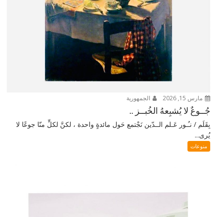
مارس 15, 2026
الجمهورية
جُــوعٌ لا يُشبِعهُ الخُبــز ..
بِقَلَم / نـُـور عَـلم الــدّين نَجْتمع حَول مائدةٍ واحدة ، لكنَّ لكلٍّ منّا جوعًا لا
يُرى...
منوعات