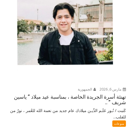
مارس 6, 2026
الجمهورية
تهنئة أسرة الجريدة الخاصة ، بمناسبة عيد ميلاد ” ياسين
شريف ” ..
كَتبت / نُـور عَلَـم الدِّيـن ميلادك عام جديد من نعمة الله للعُمر ، نورٌ من
للقلب...
منوعات