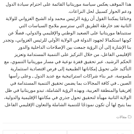
هذا الموقف يعكس سياسة موريتانيا القائمة على احترام سيادة الدول
ودعم الحوار كسبيل لحل النزاعات.
وختامًا يمكننا القول أن رؤية الرئيس محمد ولد الشيخ الغزواني للولاية
الثانية تعد خارطة الطريق التي سترسم ملامح السياسات التي
ستتبناها موريتانيا على الصعيد الوطني والإقليمي والدولي، فضلًا عن
كونها استكمالا لجهود الدولة في الولاية الأولي للرئيس الغزواني، وتجدر
بنا الإشارة إلى أن الرؤية جمعت بين الإصلاحات الداخلية والدور
الإقليمي الفاعل، من خلال التركيز على التنمية المستدامة وتعزيز
الحكم الرشيد، عبر تحقيق قفزة نوعية في مسار موريتانيا التنموي، مع
التأكيد على تحويل إمكاناتها الطبيعية إلى فرص اقتصادية استثمارية
ملموسة، عبر بناء شراكات استراتيجية مع عديد الدول ـ وعلى رأسها
الصين ـ في كافة المجالات بما يضمن تحقيق التنمية المستدامة في
إفريقيا والمنطقة العربية، وبهذه الرؤية الشاملة، تبدو موريتانيا في ظل
الولاية الثانية مهيأة لتحقيق تحول جذري في مكانتها الإقليمية والدولية،
بما يتيح لها أن تكون نموذجًا للتنمية الشاملة والتعاون الإقليمي الفاعل.
مقالات
تصفّح