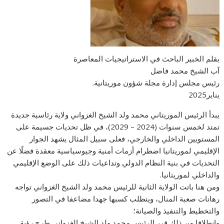
بقلم الخبير الباحث في الاستراتيجيات المعاصرة
آب الشيخ محمد فاضل
رئيس مجلس إدارة مجلة شؤون موريتانية.
يناير2025
يبدأ الرئيس الموريتاني محمد ولد الشيخ الغزواني ولاية رئاسية جديدة
تمتد لخمس سنوات (2024 – 2029)، في ظل تحديات جسيمة على
المستويين الداخلي والخارجي، فعلى سبيل المثال يشهد الجوار
الإقليمي لموريتانيا اضطرام أزمات أمنية وجيوسياسية معقدة فضلًا عن
التحديات في بنية النظام الدولي وتداعيات ذلك على الوضع الإقليمي
والداخلي لموريتانيا.
ومن هنا باتت الولاية الثانية للرئيس محمد ولد الشيخ الغزواني تواجه
رهانات صعبة المنال، ويتطلب كسبها جهدا مضاعفا في التصور
والتخطيط والتنفيذ والصيانة؛
وانطلاقا من ذلك قرر الرئيس محمد ولد الشيخ الغزواني طرح رؤية