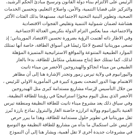
الرئيس على الالتزام ببناء دولة القانون وترسيخ مبادئ الحكم الرشيد،
والتركيز على قضايا التنمية، والأمن، واصلاح التعليم، وتحسين الخدمات
الصحية، وتطوير البنية التحتية الاجتماعية، مستهدفا بذلك الفئات الأكثر
هشاشة لضمان شمولية التنمية وتقليص الفجوات الاقتصادية
والاجتماعية، مما يعكس التزام الدولة بتكريس العدالة الاجتماعية.
وفي الاطار ذاته أهتمت الرؤية بضرورة تحسين الاقتصاد الموريتاني؛ إذ
تسعى موريتانيا لتصبح لاعبًا رئيسًا في أسواق الطاقة، خاصة أنها تمتلك
الموارد الطبيعية المتنوعة والمواقع الاستراتيجية المتميزة المؤهلة
لذلك، كما تمتلك خط إنتاج مستقبلي متكامل للطاقة، بدءا بالغاز
الطبيعي من ميناء انجاكو والهيدروجين الأخضر من ميناء تانيت
واليورانيوم في ولاية تيرس زمور وتجدر الإشارة هنا إلى أن مظاهر
الاهتمام بهذا الدور اتضحت بصورة كبيرة في المأمورية الاولي للرئيس ،
من خلال التأسيس لإرساء مشاريع مستدامة كبرى مثل الهيدروجين
الأخضر الذي يمثل اليوم محورًا استراتيجيًا في رؤيتنا للطاقة النظيفة،
وفي سياق ذلك يعد مشروع ميناء تانيت للطاقة النظيفة ومنطقة تيرس
الغنية باليورانيوم وولاية اترارزه حاضنة الغاز والبترول نماذج بارزة تُبرز
ثقل موريتانيا في تطوير حلول مستدامة للطاقة، وهذا ما يبرر حرص
الرئيس على استكمال ما بدأه من مشاريع للطاقة النظيفة مع التوسع
في مشروعات جديدة أخرى لا تقل أهمية، ويشار هنا إلى أن النموذج