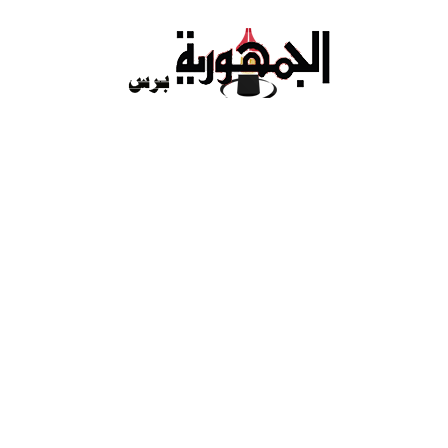
Ski
t
conten