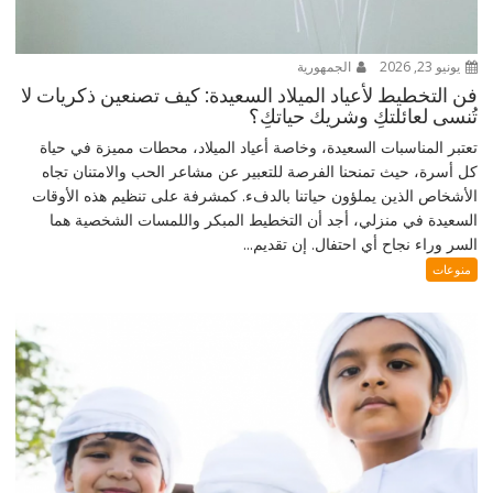
يونيو 23, 2026
الجمهورية
فن التخطيط لأعياد الميلاد السعيدة: كيف تصنعين ذكريات لا
تُنسى لعائلتكِ وشريك حياتكِ؟
تعتبر المناسبات السعيدة، وخاصة أعياد الميلاد، محطات مميزة في حياة
كل أسرة، حيث تمنحنا الفرصة للتعبير عن مشاعر الحب والامتنان تجاه
الأشخاص الذين يملؤون حياتنا بالدفء. كمشرفة على تنظيم هذه الأوقات
السعيدة في منزلي، أجد أن التخطيط المبكر واللمسات الشخصية هما
السر وراء نجاح أي احتفال. إن تقديم...
منوعات