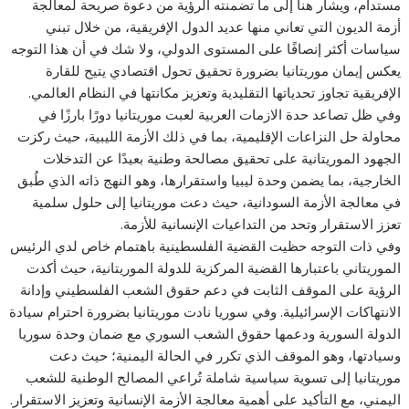
مستدام، ويشار هنا إلى ما تضمنته الرؤية من دعوة صريحة لمعالجة
أزمة الديون التي تعاني منها عديد الدول الإفريقية، من خلال تبني
سياسات أكثر إنصافًا على المستوى الدولي، ولا شك في أن هذا التوجه
يعكس إيمان موريتانيا بضرورة تحقيق تحول اقتصادي يتيح للقارة
الإفريقية تجاوز تحدياتها التقليدية وتعزيز مكانتها في النظام العالمي.
وفي ظل تصاعد حدة الازمات العربية لعبت موريتانيا دورًا بارزًا في
محاولة حل النزاعات الإقليمية، بما في ذلك الأزمة الليبية، حيث ركزت
الجهود الموريتانية على تحقيق مصالحة وطنية بعيدًا عن التدخلات
الخارجية، بما يضمن وحدة ليبيا واستقرارها، وهو النهج ذاته الذي طُبق
في معالجة الأزمة السودانية، حيث دعت موريتانيا إلى حلول سلمية
تعزز الاستقرار وتحد من التداعيات الإنسانية للأزمة.
وفي ذات التوجه حظيت القضية الفلسطينية باهتمام خاص لدي الرئيس
الموريتاني باعتبارها القضية المركزية للدولة الموريتانية، حيث أكدت
الرؤية على الموقف الثابت في دعم حقوق الشعب الفلسطيني وإدانة
الانتهاكات الإسرائيلية. وفي سوريا نادت موريتانيا بضرورة احترام سيادة
الدولة السورية ودعمها حقوق الشعب السوري مع ضمان وحدة سوريا
وسيادتها، وهو الموقف الذي تكرر في الحالة اليمنية؛ حيث دعت
موريتانيا إلى تسوية سياسية شاملة تُراعي المصالح الوطنية للشعب
اليمني، مع التأكيد على أهمية معالجة الأزمة الإنسانية وتعزيز الاستقرار.