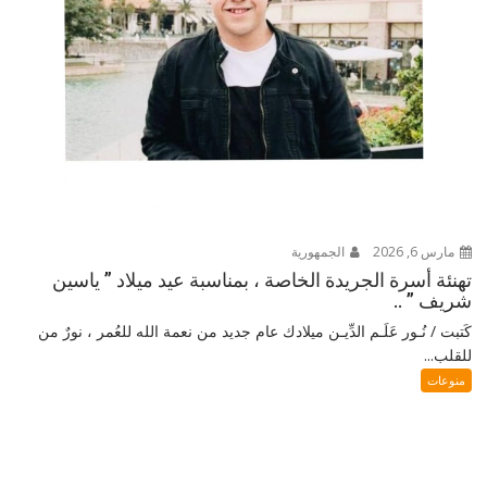
مارس 6, 2026
الجمهورية
تهنئة أسرة الجريدة الخاصة ، بمناسبة عيد ميلاد ” ياسين
شريف ” ..
كَتبت / نُـور عَلَـم الدِّيـن ميلادك عام جديد من نعمة الله للعُمر ، نورٌ من
للقلب...
منوعات