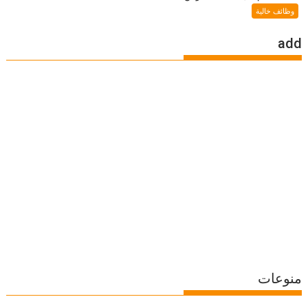
وظائف خالية
add
منوعات