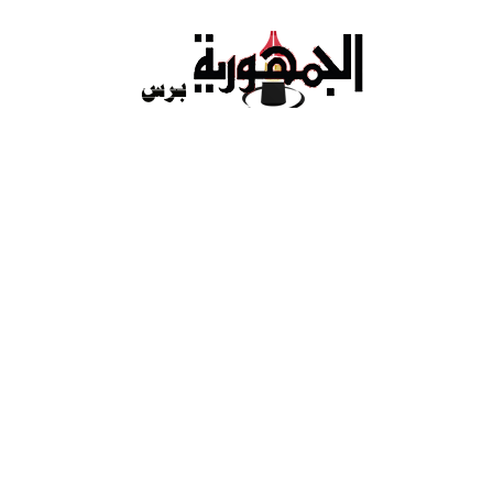
Ski
t
conten