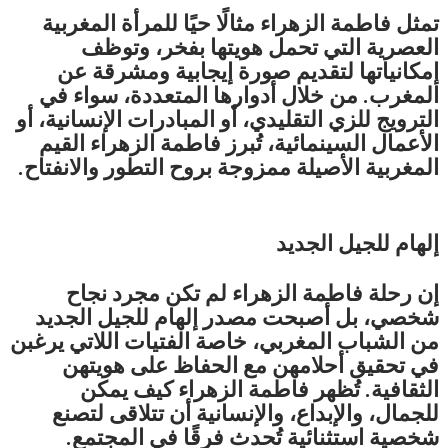
تمثل فاطمة الزهراء مثالًا حيًا للمرأة المغربية
العصرية التي تحمل هويتها بفخر، وتوظف
إمكانياتها لتقديم صورة إيجابية ومشرقة عن
المغرب. من خلال أدوارها المتعددة، سواء في
الترويج للزي التقليدي، أو المبادرات الإنسانية، أو
الأعمال السينمائية، تُبرز فاطمة الزهراء القيم
المغربية الأصيلة ممزوجة بروح التطور والانفتاح.
إلهام للجيل الجديد
إن رحلة فاطمة الزهراء لم تكن مجرد نجاح
شخصي، بل أصبحت مصدر إلهام للجيل الجديد
من الشباب المغربي، خاصة الفتيات اللاتي يرغبن
في تحقيق أحلامهن مع الحفاظ على هويتهن
الثقافية. تُظهر فاطمة الزهراء كيف يمكن
للجمال، والإبداع، والإنسانية أن تتلاقى لتصنع
شخصية استثنائية تُحدث فرقًا في المجتمع.