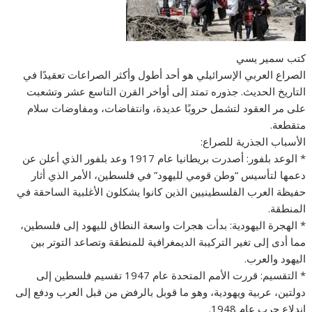
كتب سمير يسي
الصراع العربي الإسرائيلي هو أحد أطول وأكثر الصراعات تعقيدًا في
التاريخ الحديث. جذوره تمتد إلى أواخر القرن التاسع عشر وتشعبت
على مر العقود لتشمل حروبًا عديدة، وانتفاضات، ومفاوضات سلام
متقطعة.
الأسباب الجذرية للصراع:
* الوعد بلفور: أصدرت بريطانيا عام 1917 وعد بلفور الذي أعلن عن
دعمها لتأسيس “وطن قومي لليهود” في فلسطين، الأمر الذي أثار
حفيظة العرب الفلسطينيين الذين كانوا يشكلون الأغلبية الساحقة في
المنطقة.
* الهجرة اليهودية: بدأت هجرات واسعة النطاق لليهود إلى فلسطين،
مما أدى إلى تغير التركيبة الديمغرافية للمنطقة وتصاعد التوتر بين
اليهود والعرب.
* التقسيم: قررت الأمم المتحدة عام 1947 تقسيم فلسطين إلى
دولتين، عربية ويهودية، وهو ما قوبل بالرفض من قبل العرب ودفع إلى
اندلاع حرب عام 1948.