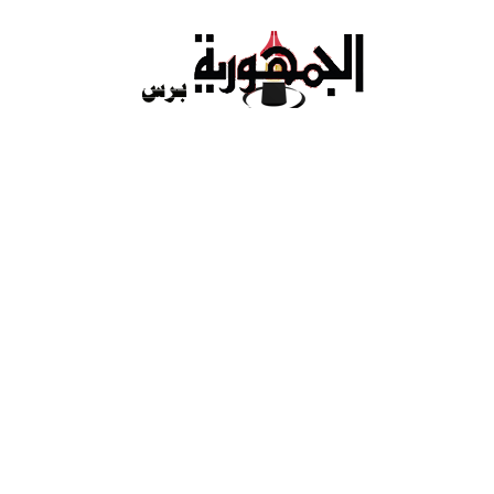
Ski
t
conten