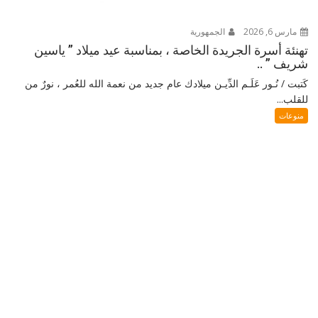
مارس 6, 2026
الجمهورية
تهنئة أسرة الجريدة الخاصة ، بمناسبة عيد ميلاد ” ياسين
شريف ” ..
كَتبت / نُـور عَلَـم الدِّيـن ميلادك عام جديد من نعمة الله للعُمر ، نورٌ من
للقلب...
منوعات