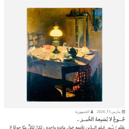
مارس 15, 2026
الجمهورية
جُــوعٌ لا يُشبِعهُ الخُبــز ..
بِقَلَم / نـُـور عَـلم الــدّين نَجْتمع حَول مائدةٍ واحدة ، لكنَّ لكلٍّ منّا جوعًا لا