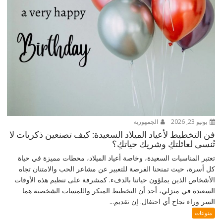
يونيو 23, 2026
الجمهورية
فن التخطيط لأعياد الميلاد السعيدة: كيف تصنعين ذكريات لا
تُنسى لعائلتكِ وشريك حياتكِ؟
تعتبر المناسبات السعيدة، وخاصة أعياد الميلاد، محطات مميزة في حياة
كل أسرة، حيث تمنحنا الفرصة للتعبير عن مشاعر الحب والامتنان تجاه
الأشخاص الذين يملؤون حياتنا بالدفء. كمشرفة على تنظيم هذه الأوقات
السعيدة في منزلي، أجد أن التخطيط المبكر واللمسات الشخصية هما
السر وراء نجاح أي احتفال. إن تقديم...
منوعات