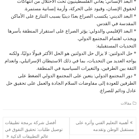
* البعد الإنساني: يعاني الفلسطينيون تحت الاحتلال من انتهاكات
لحقوق الإنسان، وقيود على الحركة، وأزمة إنسانية مستمرة.
* البعد الديني: يكتسب الصراع بعدًا دينيًا بسبب التنازع على الأماكن
المقدسة في القدس.
* البعد الإقليمي والدولي: يؤثر الصراع على استقرار المنطقة بأسرها
ويجذب اهتمام المجتمع الدولي.
التحديات المستقبلية:
* حل الدولتين: لا يزال حل الدولتين هو الحل الأكثر قبولًا دوليًا، ولكنه
يواجه العديد من التحديات، بما في ذلك الاستيطان الإسرائيلي، وانعدام
الثقة بين الطرفين، والتغيرات السياسية في المنطقة.
* دور المجتمع الدولي: يتعين على المجتمع الدولي الضغط على
الطرفين للعودة إلى مفاوضات السلام الجادة والعمل على تحقيق حل
عادل ودائم للصراع.
مقالات
تصفّح
أهمية التعليم الفني وأثره على
أفضل شركة برمجة تطبيقات
المقالات
مستقبل الوطن وتقدمه
توصيل طلبات: تحقيق التفوق في
عالم التطبيقات الذكية