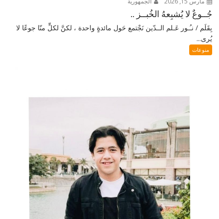
مارس 15, 2026
الجمهورية
جُــوعٌ لا يُشبِعهُ الخُبــز ..
بِقَلَم / نـُـور عَـلم الــدّين نَجْتمع حَول مائدةٍ واحدة ، لكنَّ لكلٍّ منّا جوعًا لا
يُرى...
منوعات