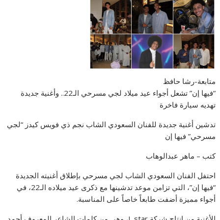
متابعة-رشا حافظ
“فيها إن” تشعل أجواء عيد ميلاد لجي مسرحي الـ22.. وأغنية جديدة
تهديه سيارة فاخرة
تدشين أغنية جديدة للفنان السعودي الشاب نجم ذي فويس كيدز “لجي
مسرحي” فيها إن
كتب – ماهر عبدالوهاب
احتفل الفنان السعودي الشاب لجي مسرحي بإطلاق أغنيته الجديدة
“فيها إن”، التي تزامن موعد تدشينها مع ذكرى عيد ميلاده الـ22، في
أجواء مميزة أضفت طابعاً خاصاً على المناسبة.
الأغنية من إنتاج شركة L star، وهي من كلمات الشاعر المعروف أحمد