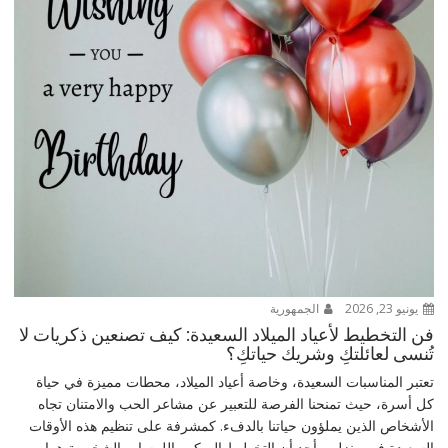
يونيو 23, 2026
الجمهورية
فن التخطيط لأعياد الميلاد السعيدة: كيف تصنعين ذكريات لا
تُنسى لعائلتكِ وشريك حياتكِ؟
تعتبر المناسبات السعيدة، وخاصة أعياد الميلاد، محطات مميزة في حياة
كل أسرة، حيث تمنحنا الفرصة للتعبير عن مشاعر الحب والامتنان تجاه
الأشخاص الذين يملؤون حياتنا بالدفء. كمشرفة على تنظيم هذه الأوقات
السعيدة في منزلي، أجد أن التخطيط المبكر واللمسات الشخصية هما