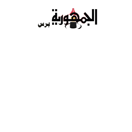
Ski
t
conten