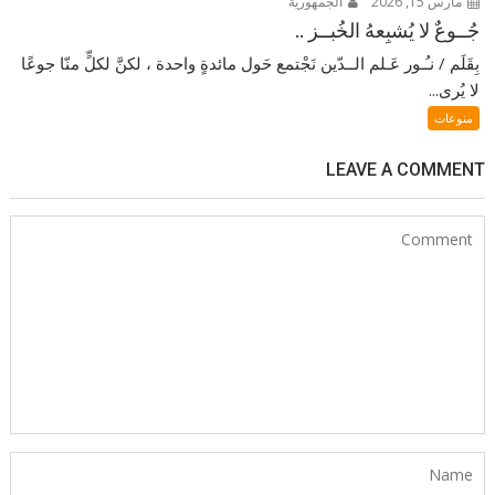
مارس 15, 2026
الجمهورية
جُــوعٌ لا يُشبِعهُ الخُبــز ..
بِقَلَم / نـُـور عَـلم الــدّين نَجْتمع حَول مائدةٍ واحدة ، لكنَّ لكلٍّ منّا جوعًا
لا يُرى...
منوعات
LEAVE A COMMENT