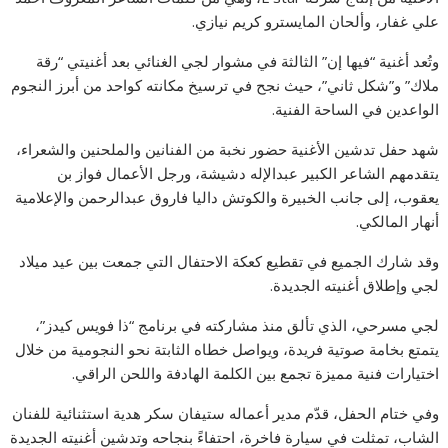
علي غفار، وألحان المايسترو كريم نيازي.
وتُعد أغنية “فيها إن” الثالثة في مشوار لجي الغنائي بعد أغنيتي “رقة
ملاك” و”شكل ثاني”، حيث نجح في ترسيخ مكانته كواحد من أبرز النجوم
الواعدين في الساحة الفنية.
شهد حفل تدشين الأغنية حضور نخبة من الفنانين والملحنين والشعراء،
يتقدمهم الشاعر الكبير عبدالإله دشيشة، ورجل الأعمال فواز بن
يعقوب، إلى جانب الخبيرة والكوتش داليا فاروق عبدالرحمن والإعلامية
أنهار المالكي.
وقد شارك الجميع في تقطيع كعكة الاحتفال التي جمعت بين عيد ميلاد
لجي وإطلاق أغنيته الجديدة.
لجي مسرحي، الذي تألق منذ مشاركته في برنامج “ذا فويس كيدز”،
يتمتع بخامة صوتية فريدة، ويواصل خطاه الثابتة نحو النجومية من خلال
اختيارات فنية مميزة تجمع بين الكلمة الهادفة واللحن الراقي.
وفي ختام الحفل، قدّم مدير أعماله ستيفان سكر هدية استثنائية للفنان
الشاب، تمثلت في سيارة فاخرة، احتفاءً بنجاحه وتدشين أغنيته الجديدة