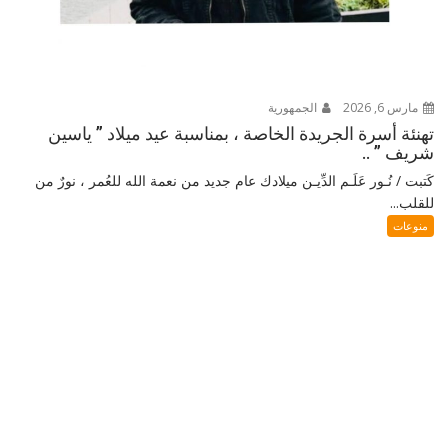
مارس 6, 2026
الجمهورية
تهنئة أسرة الجريدة الخاصة ، بمناسبة عيد ميلاد ” ياسين
شريف ” ..
كَتبت / نُـور عَلَـم الدِّيـن ميلادك عام جديد من نعمة الله للعُمر ، نورٌ من
للقلب...
منوعات