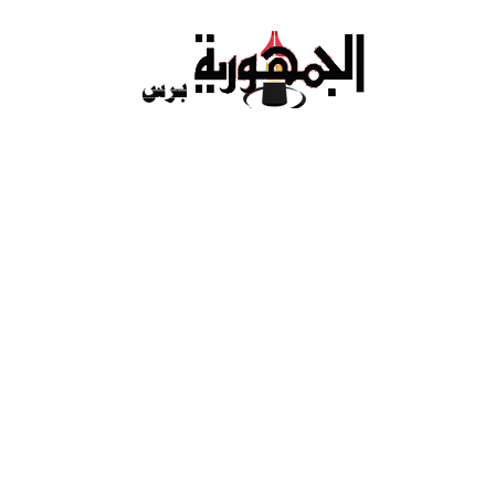
Ski
t
conten