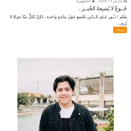
مارس 15, 2026
الجمهورية
جُــوعٌ لا يُشبِعهُ الخُبــز ..
بِقَلَم / نـُـور عَـلم الــدّين نَجْتمع حَول مائدةٍ واحدة ، لكنَّ لكلٍّ منّا جوعًا لا
يُرى...
منوعات