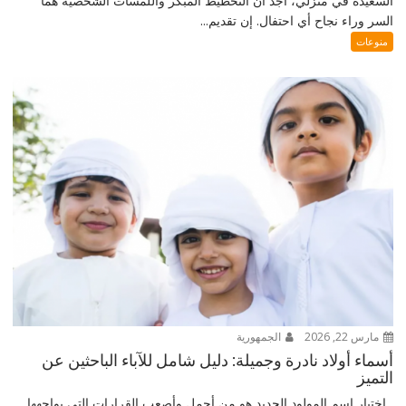
السعيدة في منزلي، أجد أن التخطيط المبكر واللمسات الشخصية هما
السر وراء نجاح أي احتفال. إن تقديم...
منوعات
مارس 22, 2026
الجمهورية
أسماء أولاد نادرة وجميلة: دليل شامل للآباء الباحثين عن
التميز
اختيار اسم المولود الجديد هو من أجمل وأصعب القرارات التي يواجهها