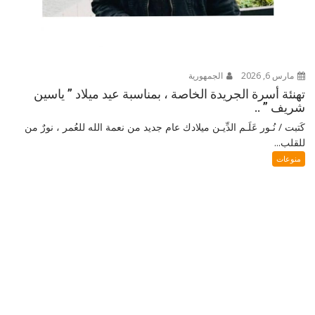
مارس 6, 2026
الجمهورية
تهنئة أسرة الجريدة الخاصة ، بمناسبة عيد ميلاد ” ياسين
شريف ” ..
كَتبت / نُـور عَلَـم الدِّيـن ميلادك عام جديد من نعمة الله للعُمر ، نورٌ من
للقلب...
منوعات