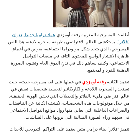
أطلقت المسرحية المغربية رفقة أومزدي
عملا دراميا جديدا بعنوان
“فلاتر”
، يستكشف العالم الافتراضي بطريقة ساخرة لاذعة، هذا النص
المسرحي، الذي يتخذ شكل مونودراما اجتماعية، يغوص في أعماق
ظاهرة الانتشار الواسع للمحتوى التافه في منصات التواصل
الاجتماعي، وكيف يساهم ذلك في تدنٍ الذوق العام وتشويه الصورة
الذهنية للفرد والمجتمع.
تعتمد الكاتبة
رفقة أومزدي
في عملها على لغة مسرحية حديثة، حيث
تستخدم السخرية اللاذعة والكاريكاتير لتجسيد شخصيات تعيش في
عالم افتراضي مليء بالفلاتر والتعديلات التي تخفي الهوية الحقيقية.
من خلال مونولوجات هذه الشخصيات، تكشف الكاتبة عن التناقضات
والصراعات الداخلية التي يعاني منها رواد مواقع التواصل الاجتماعي
في سعِهم وراء الصورة المثالية التي يرونها على الشاشات.
تتميز “فلاتر” ببناء درامي متين يعتمد على التراكم التدريجي للأحداث