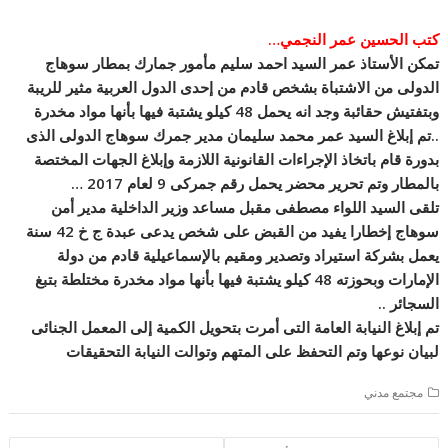
كتب الحسين عمر النجمي…
تمكن الأستاذ عمر السيد احمد سليم مأمور جمارك بمطار سوهاج
الدولى من الاشتباة بشخص قادم من إحدى الدول العربية مثير للريبة
وبتفتيش حقائبة وجد انه يحمل 48 كيلو يشتبة فيها بأنها مواد مخدرة
..تم إبلاغ السيد عمر محمد سليمان مدير جمرك سوهاج الدولى الذى
بدورة قام باتخاذ الإجراءات القانونية اللازمة وإبلاغ الجهات المختصة
بالمطار وتم تحرير محضر يحمل رقم جمركى 9 لعام 2017 …
تلقى ال
سيد اللواء مصطفى مقبل مساعد وزير الداخلية مدير أمن
سوهاج إخطارا يفيد من القبض على شخص يدعى عبدة ج خ 42 سنة
يعمل بشركة استيراد وتصدير ومقيم بالإسماعيلية قادم من دولة
الإمارات وبحوزته 48 كيلو يشتبة فيها بأنها مواد مخدرة مختلطة بتبغ
السجائر ..
تم إبلاغ النيابة العامة التى أمرت بتحويل الكمية إلى المعمل الجنائى
لبيان نوعها وتم التحفظ على المتهم وتوالت النيابة التحقيقات
مجتمع مدني