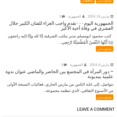
مجتمع مدني
محافظات
مارس 16, 2024
الجمهورية
0
الجمهورية اليوم٠٠٠تقدم واجب العزاء للفنان الكببر جلال
العشري في وفاة أخية الأكبر
كتب-محمود ابومسلم مدير مكتب الشرقية إنّا لله وإنّا إليه راجعون
((يَا أَيَّتُهَا النَّفْسُ الْمُطْمَئِنَّةُ ارْجِعِي...
مجتمع مدني
مارس 6, 2024
الجمهورية
0
– دور المرأة في المجتمع بين الحاضر والماضي عنوان ندوة
علمية بمديونة
تتواصل، إلى غاية الثامن من مارس الجاري، فعاليات النسخة الأولى
من الأسبوع الثقافي، الذي تنظمه مجموعة...
مجتمع مدني
LEAVE A COMMENT