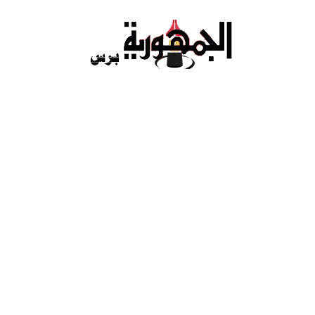
Ski
t
conten