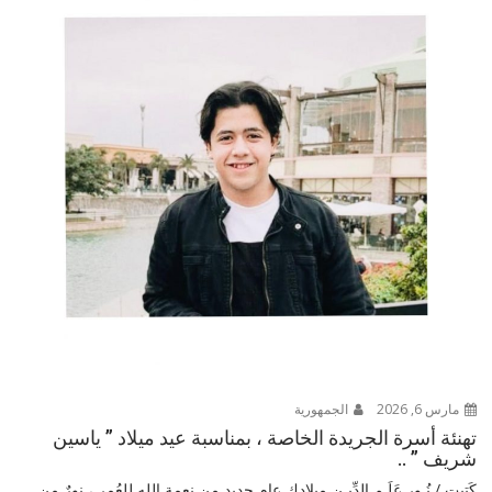
مارس 6, 2026
الجمهورية
تهنئة أسرة الجريدة الخاصة ، بمناسبة عيد ميلاد ” ياسين
شريف ” ..
كَتبت / نُـور عَلَـم الدِّيـن ميلادك عام جديد من نعمة الله للعُمر ، نورٌ من