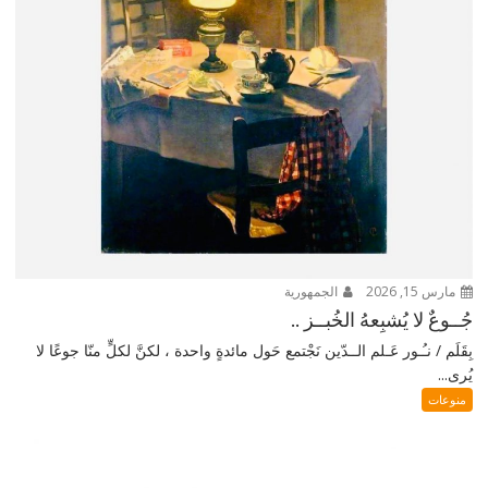
مارس 15, 2026
الجمهورية
جُــوعٌ لا يُشبِعهُ الخُبــز ..
بِقَلَم / نـُـور عَـلم الــدّين نَجْتمع حَول مائدةٍ واحدة ، لكنَّ لكلٍّ منّا جوعًا لا
يُرى...
منوعات