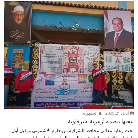
أبريل 21, 2026
الجمهورية
بنحبها ببصمه أزهرية. شرقاوية
تحت رعاية معالى محافظ الشرقية من.حازم الاشمونى ووكيل أول
المنطقه الأزهرية بالشرقية د.السيد الجنيدى وتعاون اول...