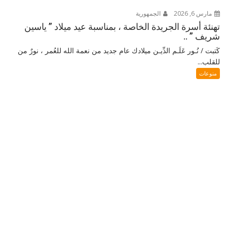
مارس 6, 2026
الجمهورية
تهنئة أسرة الجريدة الخاصة ، بمناسبة عيد ميلاد ” ياسين
شريف ” ..
كَتبت / نُـور عَلَـم الدِّيـن ميلادك عام جديد من نعمة الله للعُمر ، نورٌ من
للقلب...
منوعات