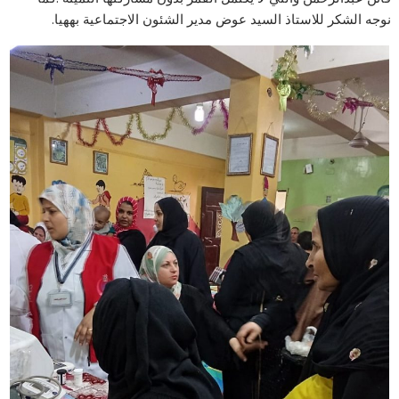
نوجه الشكر للاستاذ السيد عوض مدير الشئون الاجتماعية بههيا.