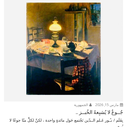
مارس 15, 2026
الجمهورية
جُــوعٌ لا يُشبِعهُ الخُبــز ..
بِقَلَم / نـُـور عَـلم الــدّين نَجْتمع حَول مائدةٍ واحدة ، لكنَّ لكلٍّ منّا جوعًا لا
يُرى...