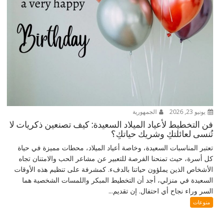
يونيو 23, 2026
الجمهورية
فن التخطيط لأعياد الميلاد السعيدة: كيف تصنعين ذكريات لا
تُنسى لعائلتكِ وشريك حياتكِ؟
تعتبر المناسبات السعيدة، وخاصة أعياد الميلاد، محطات مميزة في حياة
كل أسرة، حيث تمنحنا الفرصة للتعبير عن مشاعر الحب والامتنان تجاه
الأشخاص الذين يملؤون حياتنا بالدفء. كمشرفة على تنظيم هذه الأوقات
السعيدة في منزلي، أجد أن التخطيط المبكر واللمسات الشخصية هما
السر وراء نجاح أي احتفال. إن تقديم...
منوعات