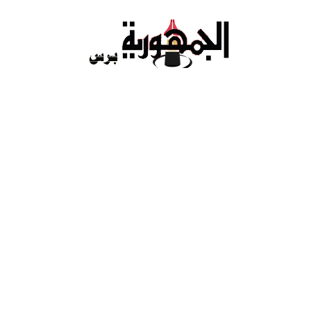
Ski
t
conten