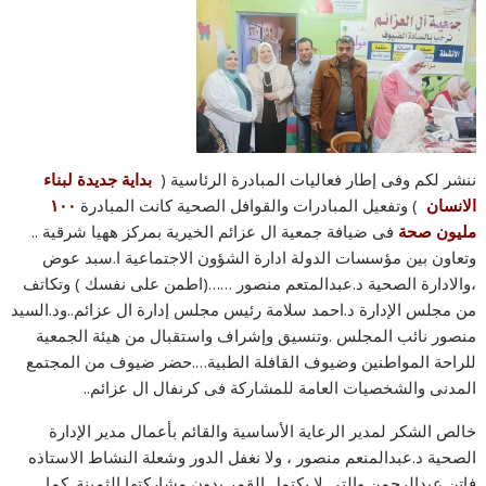
ننشر لكم وفى إطار فعاليات المبادرة الرئاسية (
بداية جديدة لبناء
الانسان
) وتفعيل المبادرات والقوافل الصحية كانت المبادرة
١٠٠
مليون صحة
فى ضيافة جمعية ال عزائم الخيرية بمركز ههيا شرقية ..
وتعاون بين مؤسسات الدولة ادارة الشؤون الاجتماعية ا.سبد عوض
،والادارة الصحية د.عبدالمتعم منصور ……(اطمن على نفسك ) وتكاتف
من مجلس الإدارة د.احمد سلامة رئيس مجلس إدارة ال عزائم..ود.السيد
منصور نائب المجلس .وتنسيق وإشراف واستقبال من هيئة الجمعية
للراحة المواطنين وضيوف القافلة الطبية….حضر ضيوف من المجتمع
المدنى والشخصيات العامة للمشاركة فى كرنفال ال عزائم..
خالص الشكر لمدير الرعاية الأساسية والقائم بأعمال مدير الإدارة
الصحية د.عبدالمنعم منصور ، ولا نغفل الدور وشعلة النشاط الاستاذه
فاتن عبدالرحمن والتي لا يكتمل القمر بدون مشاركتها الثمينة .كما